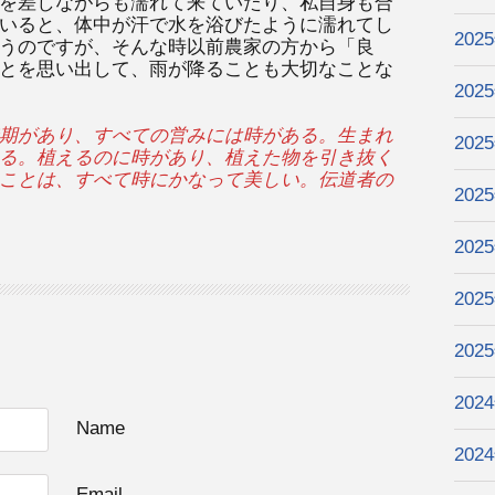
を差しながらも濡れて来ていたり、私自身も合
いると、体中が汗で水を浴びたように濡れてし
202
うのですが、そんな時以前農家の方から「良
とを思い出して、雨が降ることも大切なことな
202
期があり、すべての営みには時がある。生まれ
202
る。植えるのに時があり、植えた物を引き抜く
ことは、すべて時にかなって美しい。伝道者の
202
202
202
202
202
Name
202
Email