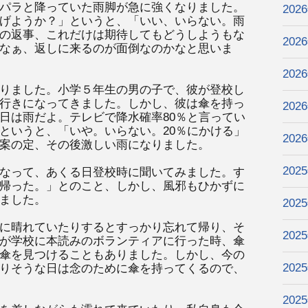
パラと降っていた雨脚が急に強くなりました。
202
げようか？」というと、「いい、いらない。雨
の返事、これだけは期待してもどうしようもな
202
なぁ、返しに来るのが面倒なのかなと思いま
202
りました。小学５年生の男の子で、彼が登校し
行きになってきました。しかし、彼は傘を持っ
202
日は雨だよ。テレビで降水確率80％と言ってい
というと、「いや。いらない。20％にかける」
202
案の定、その後激しい雨になりました。
202
なって、あくる日登校時に聞いてみました。す
帰った。」とのこと、しかし、風邪もひかずに
ました。
202
に晴れていたりするとすっかり忘れて帰り、そ
202
が学校に本読みのボランティアに行った時、傘
傘を見つけることもありました。しかし、今の
202
りそうな日は念のために傘を持ってくるので、
202