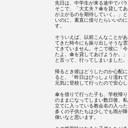
先日は、中学生が来る途中でパラ
そこで、「大丈夫？傘を貸してあ
が上がるのを期待していく。」と
いのに、素直に借りたらいいのに
す。
そういえば、以前こんなことがあ
てきた時今にも振り出しそうな雲
てきていません。そこで彼に「今
たよ。傘を貸してあげようか。」
と言って、行ってしまいました。
帰るとき彼はどうしたのか心配に
ると、「昨日はびっしょり濡れて
元気に登校して行ったので安心し
傘を借りて行った子も、学校帰り
のままになってしまい数日後、私
立てに入っている教会名の入った
多くの子供たちは少しでも雨が降
偉いなと思います。