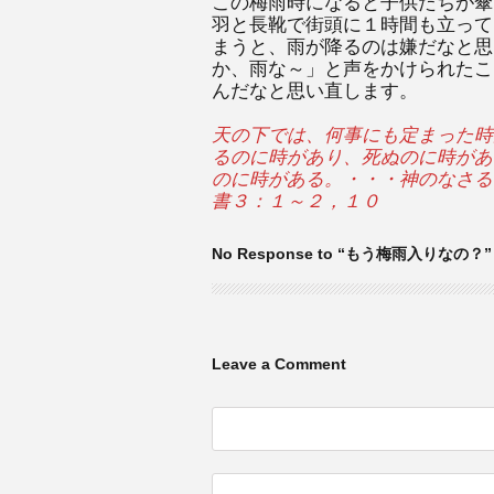
この梅雨時になると子供たちが傘
羽と長靴で街頭に１時間も立って
まうと、雨が降るのは嫌だなと思
か、雨な～」と声をかけられたこ
んだなと思い直します。
天の下では、何事にも定まった時
るのに時があり、死ぬのに時があ
のに時がある。・・・神のなさる
書３：１～２，１０
No Response to “もう梅雨入りなの？”
Leave a Comment