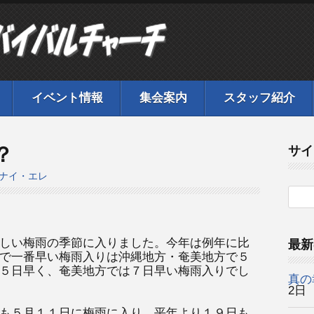
イベント情報
集会案内
スタッフ紹介
？
サイ
ナイ・エレ
しい梅雨の季節に入りました。今年は例年に比
最新
で一番早い梅雨入りは沖縄地方・奄美地方で５
５日早く、奄美地方では７日早い梅雨入りでし
真の
2日
も５月１１日に梅雨に入り、平年より１９日も