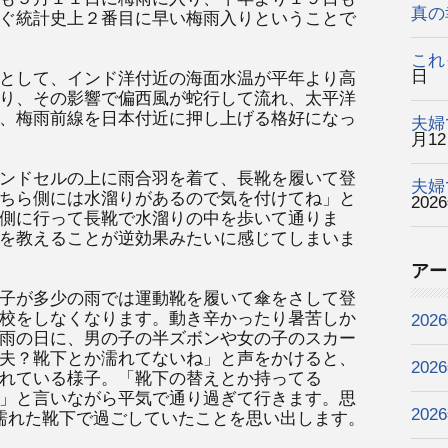
真の
ぐ統計史上２番目に早い梅雨入りということで
これ
日
として、インド洋付近の海面水温が平年より高
り、その影響で偏西風が蛇行して流れ、太平洋
、梅雨前線を日本付近に押し上げる格好になっ
夫婦
月1
ンドセルの上に雨合羽を着て、長靴を履いて登
夫婦
ちら側には水溜りがあるので気を付けてね」と
202
側に行って長靴で水溜りの中を歩いて通りま
を教えることが逆効果みたいに感じてしまいま
アー
子が多少の雨では運動靴を履いて傘をさして登
校をしなくなります。動き辛かったり暑苦しか
202
雨の日に、男の子の半ズボンや女の子のスカー
夫？靴下とか濡れてないね」と声をかけると、
202
れている様子。「靴下の替えとか持ってる
」と言いながら平気で通り過ぎて行きます。思
202
濡れた靴下で過ごしていたことを思い出します。