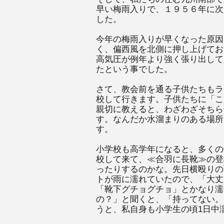
早い梅雨入りで、１９５６年に次
した。
今年の梅雨入りが早くなった原因
く、偏西風を北側に押し上げてお
高気圧が例年より強く張り出して
たという事でした。
さて、教会前を通る子供たちもラ
校して行きます。子供たちに「こ
親切に教えると、わざわざそちら
す。なんだか水溜まりのある場所
す。
小学校も高学年になると、多くの
校して来て、≪合羽に長靴≫の登
ったりするのかな。先日横殴りの
トが雨に濡れていたので、「大丈
「靴下グチョグチョ」とかなり濡
の？」と聞くと、「持ってない。
うと、私自身も小学生の頃1日中