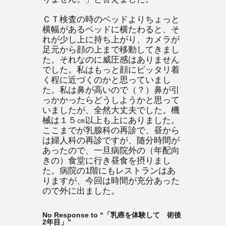
ＣＴ検査の時のベッドよりちょっと
横幅があるベッドに横たわると、そ
れが少し上に持ち上がり、カメラが
足元から顔の上まで移動してきまし
た。それなのに威圧感はありません
でした。私はもっと顔にピッタリ着
く程に近づくのかと思っていまし
た。私は鼻が高いので（？）鼻が引
っかかったらどうしようかと思って
いましたが、全然大丈夫でした。機
械は１５㎝以上も上にありました。
ここまでが乳腺科の再診で、昼から
は婦人科の再診ですが、随分時間が
あったので、一旦病院外の（年配向
きの）食堂に行き昼食を摂りまし
た。病院の1階にもレストランはあ
りますが、今回は時間が充分あった
ので外に出ました。
No Response to “「乳癌を体験して 術後
2年目」”