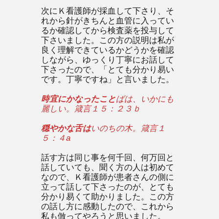
次にＫ看護師が採血して下さり、そ
れから針がきちんと血管に入ってい
るか確認してから検査薬を投与して
下さいました。この方の説明は私が
良く理解できているかどうかを確認
しながら、ゆっくり丁寧にお話して
下さったので、「とても分かり易い
です。丁寧ですね」と言いました。
時宜にかなったこと
ばは、いかにも
麗しい。箴言１５：２３ｂ
穏やかな舌は
いのちの木。箴言１
５：４a
話す方は同じ事を何千回、何万回と
話していても、聞く方の人は初めて
なので、Ｋ看護師が患者さんの側に
立って話して下さったのが、とても
分かり易くて助かりました。この方
の話し方に感動したので、これから
私も倣ってやろうと思いました。