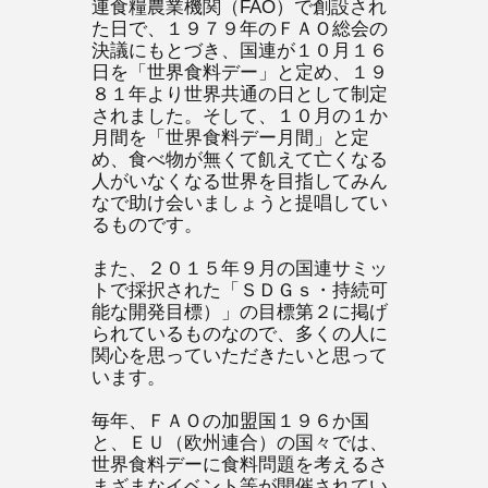
連食糧農業機関（FAO）で創設され
た日で、１９７９年のＦＡＯ総会の
決議にもとづき、国連が１０月１６
日を「世界食料デー」と定め、１９
８１年より世界共通の日として制定
されました。そして、１０月の１か
月間を「世界食料デー月間」と定
め、食べ物が無くて飢えて亡くなる
人がいなくなる世界を目指してみん
なで助け会いましょうと提唱してい
るものです。
また、２０１５年９月の国連サミッ
トで採択された「ＳＤＧｓ・持続可
能な開発目標）」の目標第２に掲げ
られているものなので、多くの人に
関心を思っていただきたいと思って
います。
毎年、ＦＡＯの加盟国１９６か国
と、ＥＵ（欧州連合）の国々では、
世界食料デーに食料問題を考えるさ
まざまなイベント等が開催されてい