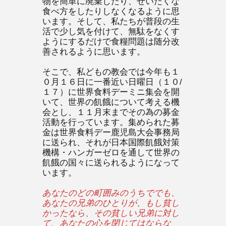
物を簡単に廃棄したり、ぜいたくな
食べ方をしたりしなくなるように思
います。そして、私たちが普段の生
活で少し気を付けて、無駄をなくす
ようにするだけで食糧問題は随分改
善されるように思います。
そこで、私どもの教会では今年も１
０月１６日に一番近い日曜日（１０/
１７）に世界食料デーミニ集会を開
いて、世界の飢餓について考える機
会とし、１１月末までその為の募金
活動を行っています。集められた募
金は世界食料デー鹿児島大会事務局
に送られ、それが日本国際飢餓対策
機構・ハンガーゼロを通して世界の
飢餓の国々に送られるようになって
います。
あなたのどの町囲みのうちででも、
あなたの兄弟のひとりが、もし貧し
かったなら、その貧しい兄弟に対し
て、あなたの心を閉じてはならな