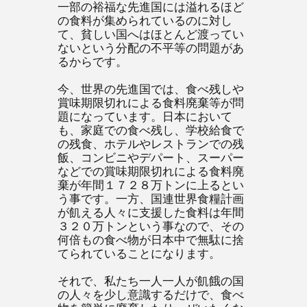
一部の裕福な先進国には溢れるほど
の食料が集められているのに対し
て、貧しい国へはほとんど渡ってい
ないという分配の不平等の問題があ
るからです。
今、世界の先進国では、食べ残しや
賞味期限切れによる食料廃棄等が問
題になっています。日本において
も、家庭での食べ残し、学校給食で
の残食、ホテルやレストランでの残
飯、コンビニやデパート、スーパー
などでの賞味期限切れによる食料廃
棄が年間１７２８万トンに上るとい
う事です。一方、国連世界食糧計画
が飢える人々に支援した食料は年間
３２０万トンという事なので、その
何倍もの食べ物が日本中で無駄に捨
てられていることになります。
それで、私たち一人一人が飢餓の国
の人々を少し意識するだけで、食べ