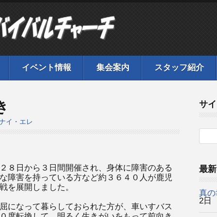
イベント情報
集会案内
スタッフ紹介
き
サイ
ナイ・エレ
２８日から３日間開催され、身体に障害のある
最新
な障害を持っている方など約３６４０人が鹿児
戦を展開しました。
真の
2日
屈になって暮らしておられた方が、車いすバス
０度転換して、明るく生きがいをもって前向き