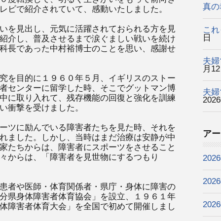
真の
レビで紹介されていて、感動いたしました。
いを見出し、元気に活躍されておられる方を見
これ
日
紹介し、普及させるまで涙ぐましい戦いを続け
科長であった中村裕博士のことを思い、感謝せ
夫婦
月1
究を目的に１９６０年５月、イギリスのストー
者センターに留学した時、そこでグットマン博
夫婦
中に取り入れて、残存機能の回復と強化を訓練
202
い衝撃を受けました。
ーツに励んでいる障害者たちを見た時、それを
アー
れました。しかし、当時はまだ治療は安静が中
家たちからは、障害者にスポーツをさせること
々からは、「障害者を見世物にするつもり
202
202
患者や医師・体育関係者・県庁・身体に障害の
分県身体障害者体育協会」を設立、１９６１年
202
体障害者体育大会」を全国で初めて開催しまし