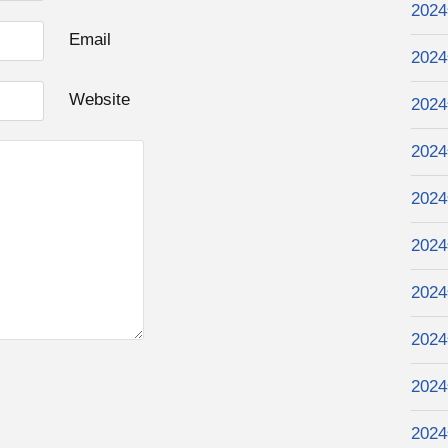
202
Email
202
Website
202
202
202
202
202
202
202
202