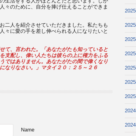
の生活をする人がほとんどだと思います。しか
人々のために、自分を捧げ仕えることができま
202
お二人を紹介させていただきました。私たちも
202
人々に愛の手を差し伸べられる人になりたいと
202
せて、言われた。「あなたがたも知っていると
202
を支配し、偉い人たちは彼らの上に権力をふる
うではありません。あなたがたの間で偉くなり
になりなさい。」マタイ２０：２５～２６
202
202
202
202
202
Name