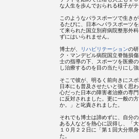
な人生を歩んでおられる様子がテ
このようなパラスポーツで生きが
るたびに、日本へパラスポーツを
て来られた国立別府病院整形外科
ずにはいられません。
博士が、
リハビリテーション
の研
ク・マンデビル病院国立脊髄損傷
士の指導の下、スポーツを医療の
し治療するのを目の当たりにし強
そこで彼が、明るく前向きにスポ
日本にも普及させたいと強く思わ
心だった日本の障害者治療の専門
に反対されました。更に一般の方
か。」と叱責されました。
それでも博士は諦めずに、自分の
ある人などを熱心に説得し、「大
１０月２２日に「第１回大分県身
た。