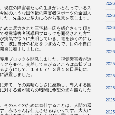
202
、現在の障害者たちの生きがいとなっているス
今回のような国体後の障害者スポーツの全国大
202
した。先生のご尽力に心から敬意を表します。
202
ために尽力された三宅精一氏を紹介させて頂き
て視覚障害者誘導用ブロックを開発された方で
が病気で徐々に失明していき、道を歩くのにも
202
て、彼は自分の私財をつぎ込んで、目の不自由
開発に着手しました。
202
導用ブロックを開発しました。視覚障害者が道
202
ックを並べ、交差して曲がるところは点状ブロ
るようにして、１９６７年３月１８日最初に、
に設置しました。
202
に来て、その素晴らしさに感動し、導入する国
202
に対する愛が彼らの暗闇に希望の光を照らした
202
、その人々のために奉仕することは、人間の器
す。赤ちゃんは仕えさせるばかりです。大人に
202