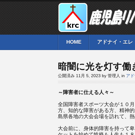
HOME
アドナイ・エレ
暗闇に光を灯す働
公開済み 11月 5, 2023 by 管理人 in
アド
～障害者に仕える人々～
全国障害者スポーツ大会が１０月
方、知的な障害がある方、精神的
島県各地の大会会場を訪れて、熱
大会前に、身体的障害を持って卑
ケットを始めて性格も人生も１８