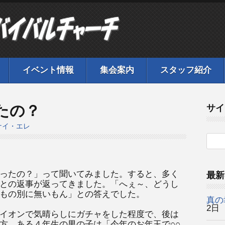
イベント情報
集会案内
スタッフ紹介
たの？
サイ
ナイ・エレ
ったの？」って聞いてみました。すると、多く
最新
との返事が返ってきました。「へぇ～、どうし
もの別に無いもん」との答えでした。
真の
2日
イオンで気晴らしにガチャをした程度で、後は
方、ある４年生の男の子は「今年のお年玉で○○