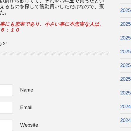
以前から欲しくて、それをお年玉で買ったとい
えるものを探して衝動買いしただけなので、褒
202
た。
事にも忠実であり、小さい事に不忠実な人は、
202
６：１０
202
の？”
202
202
202
Name
202
202
Email
202
Website