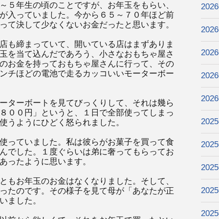
～５年生の頃のことですが、お年玉をもらい、
202
が入っていました。今から６５～７０年ほど前
って決して少なくないお金だったと思います。
202
店も締まっていて、開いている店はまずありま
202
玉を当て込んだであろう、小さなおもちゃ屋さ
のお金を持っておもちゃ屋さんに行って、その
ンチほどの電池で走るカッコいいモーターボー
202
202
ーターボートを見てびっくりして、それは幾ら
８００円」というと、１日で全部使ってしまっ
202
使うようにひどく怒られました。
使っていました。私は彼らがお菓子を買って食
202
んでした。１度ぐらいは弟に奢ってもらってお
あったように思います。
202
ともお年玉のお金はなくなりました。そして、
202
ったのです。その様子を見て母が「あなたが正
いました。
202