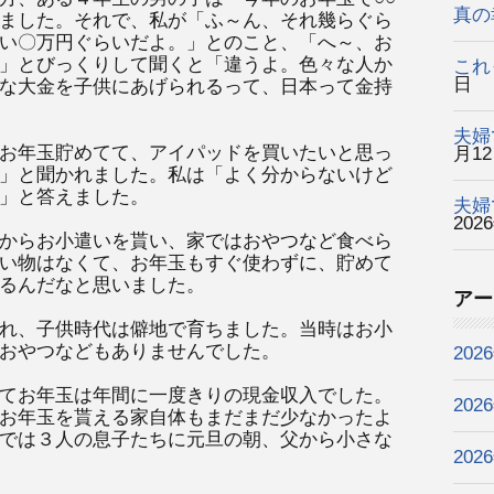
真の
ました。それで、私が「ふ～ん、それ幾らぐら
い〇万円ぐらいだよ。」とのこと、「へ～、お
」とびっくりして聞くと「違うよ。色々な人か
これ
日
な大金を子供にあげられるって、日本って金持
夫婦
お年玉貯めてて、アイパッドを買いたいと思っ
月1
」と聞かれました。私は「よく分からないけど
」と答えました。
夫婦
202
からお小遣いを貰い、家ではおやつなど食べら
い物はなくて、お年玉もすぐ使わずに、貯めて
るんだなと思いました。
アー
れ、子供時代は僻地で育ちました。当時はお小
おやつなどもありませんでした。
202
てお年玉は年間に一度きりの現金収入でした。
202
お年玉を貰える家自体もまだまだ少なかったよ
では３人の息子たちに元旦の朝、父から小さな
202