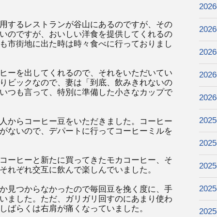
202
用するレストランが谷山にあるのですが、その
202
いのですが、おいしい洋食を提供してくれるの
も市街地に出た時は時々食べに行っておりまし
202
ヒーを出してくれるので、それをいただいてい
202
りビックなので、妻は「到底、飲みきれないの
いつも言って、特別に準備した小さなカップで
202
202
人からコーヒー豆をいただきました。コーヒー
がないので、デパートに行ってコーヒーミルを
202
コーヒーと新たに買ってきたモカコーヒー、そ
202
それぞれ交互に飲んで楽しんでいました。
202
か見つからなかったので毎回豆を挽く度に、手
いました。ただ、ガリガリ回すのにあまり使わ
しばらくは右肩が痛くなっていました。
202