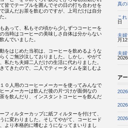
真の
て皆でテーブルを囲んでその日の打ち合わせを
で汲んだお茶を飲むのですが、上司だけは自分
た。
これ
日
もあって、私もその頃から少しずつコーヒーを
の当時はコーヒーの美味しさ自体は分からない
夫婦
飲んでいました。
月1
動をはじめた当初は、コーヒーを飲めるような
夫婦
らくご無沙汰しておりました。しかし、やがて
202
、私たち夫婦二人だけの生活に代わりました。
きてきたので、二人でティータイムを楽しむよ
アー
１０人用のコーヒーメーカーを使ってみんなで
ヒーメーカーは飲んだ後の片づけが面倒なの
202
茶を飲んだり、インスタントコーヒーを飲んだ
202
ーフィルターカップに紙フィルターを付けて、
202
うに変わりました。そしてやがて、コーヒード
、より本格的に嗜むようになってまいりまし