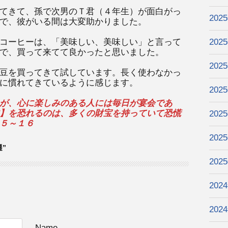
てきて、孫で次男のＴ君（４年生）が面白がっ
202
で、彼がいる間は大変助かりました。
コーヒーは、「美味しい、美味しい」と言って
202
で、買って来てて良かったと思いました。
202
豆を買ってきて試しています。長く使わなかっ
に慣れてきているように感じます。
202
が、心に楽しみのある人には毎日が宴会であ
】を恐れるのは、多くの財宝を持っていて恐慌
202
５～１６
202
遷”
202
202
202
Name