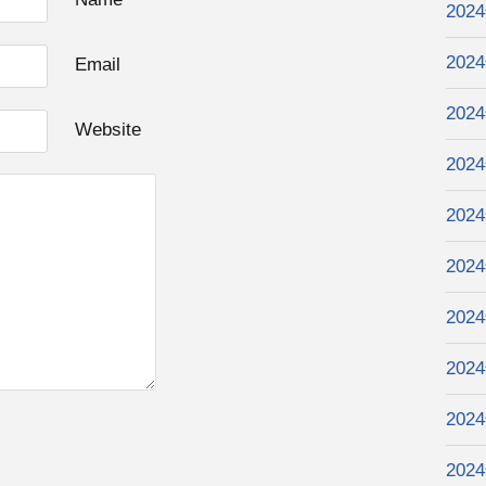
202
202
Email
202
Website
202
202
202
202
202
202
202