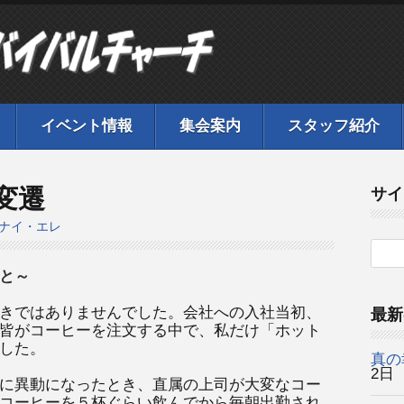
イベント情報
集会案内
スタッフ紹介
変遷
サイ
ナイ・エレ
と～
きではありませんでした。会社への入社当初、
最新
皆がコーヒーを注文する中で、私だけ「ホット
した。
真の
2日
に異動になったとき、直属の上司が大変なコー
コーヒーを５杯ぐらい飲んでから毎朝出勤され