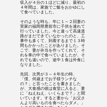
収入が４分の１ほどに減り、最初の
４年間は、家族でご飯をおかゆにし
て食べていました。
そのような時も、年に１～２回妻の
実家の福岡県豊前市に子供を連れて
行っていました。今と違って高速道
路がまだできていなかったのと、工
事中も多くて、到着するまで１３時
間もかかったことがありました。そ
こで、妻が弁当を作ってくれて、そ
れを車の中で食べていましたが、そ
れでも遠いので、途中１食は外食に
なりました。
先回、次男が３～４年生の時、
「僕、何歳までお子様ランチな
の？」と言ったことを書きました
が、大食感の彼は食堂に入ると、妻
に「ねえねえ、いくらまで？」と聞
いています。すると妻から「お父さ
んより高いものを食べたらダメ。」