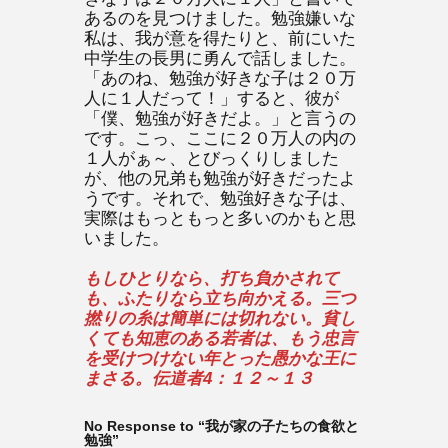
あるのを見つけました。勉強嫌いな
私は、我が意を得たりと、前にいた
中学生の長男に勇んで話しました。
「あのね、勉強が好きな子は２０万
人に１人だって！」すると、彼が
「僕、勉強が好きだよ。」と言うの
です。こっ、ここに２０万人の内の
１人がぁ～、とびっくりしました
が、他の兄弟も勉強が好きだったよ
うです。それで、勉強好きな子は、
実際はもっともっと多いのかもと思
いました。
もしひとりなら、打ち負かされて
も、ふたりなら立ち向かえる。三つ
撚りの糸は簡単には切れない。貧し
くても知恵のある若者は、もう忠言
を受けつけない年とった愚かな王に
まさる。伝道者4：１２～１３
No Response to “我が家の子たちの食欲と
勉強”