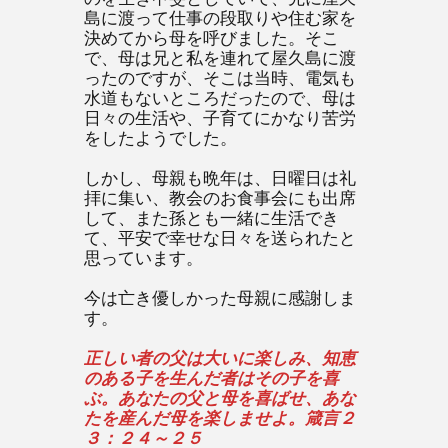
島に渡って仕事の段取りや住む家を
決めてから母を呼びました。そこ
で、母は兄と私を連れて屋久島に渡
ったのですが、そこは当時、電気も
水道もないところだったので、母は
日々の生活や、子育てにかなり苦労
をしたようでした。
しかし、母親も晩年は、日曜日は礼
拝に集い、教会のお食事会にも出席
して、また孫とも一緒に生活でき
て、平安で幸せな日々を送られたと
思っています。
今は亡き優しかった母親に感謝しま
す。
正しい者の父は大いに楽しみ、知恵
のある子を生んだ者はその子を喜
ぶ。あなたの父と母を喜ばせ、あな
たを産んだ母を楽しませよ。箴言２
３：２４～２５