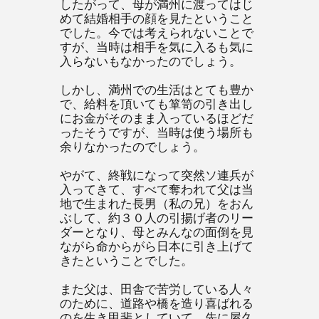
したがって、母が満州に渡ってはじ
めて結婚相手の顔を見たということ
でした。今では考えられないことで
すが、当時は相手を気に入るも気に
入らないもなかったのでしょう。
しかし、満州での生活はとても豊か
で、給料を頂いても箪笥の引き出し
にお金がそのまま入っているほどだ
ったそうですが、当時は使う場所も
余りなかったのでしょう。
やがて、終戦になって突然ソ連兵が
入ってきて、すべて奪われて父は当
地で生まれた長男（私の兄）をおん
ぶして、約３０人の引揚げ者のリー
ダーとなり、母とみんなの面倒を見
ながら命からがら日本に引き上げて
きたということでした。
また父は、田舎で苦労している人々
のために、道路や橋を造り喜ばれる
のを生き甲斐としていて、先に屋久