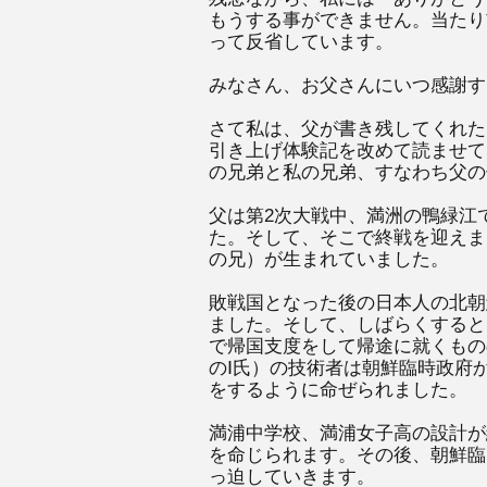
もうする事ができません。当たり
って反省しています。
みなさん、お父さんにいつ感謝す
さて私は、父が書き残してくれた
引き上げ体験記を改めて読ませて
の兄弟と私の兄弟、すなわち父の
父は第2次大戦中、満洲の鴨緑江
た。そして、そこで終戦を迎えま
の兄）が生まれていました。
敗戦国となった後の日本人の北朝
ました。そして、しばらくすると
で帰国支度をして帰途に就くもの
のⅠ氏）の技術者は朝鮮臨時政府
をするように命ぜられました。
満浦中学校、満浦女子高の設計が
を命じられます。その後、朝鮮臨
っ迫していきます。