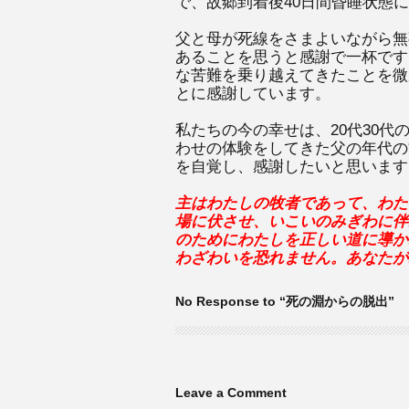
で、故郷到着後40日間昏睡状態
父と母が死線をさまよいながら無
あることを思うと感謝で一杯です
な苦難を乗り越えてきたことを微
とに感謝しています。
私たちの今の幸せは、20代30
わせの体験をしてきた父の年代の
を自覚し、感謝したいと思います
主はわたしの牧者であって、わた
場に伏させ、いこいのみぎわに伴
のためにわたしを正しい道に導か
わざわいを恐れません。あなたがわ
No Response to “死の淵からの脱出”
Leave a Comment