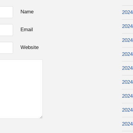
Name
202
202
Email
202
Website
202
202
202
202
202
202