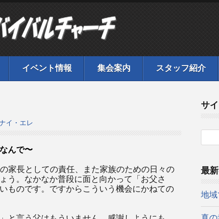
イベント情報
集会案内
スタッフ紹介
サイ
ナイ・エレ
なんで〜
親の家長としての責任、また家族のための日々の
最新
ょう。なかなか普段に面と向かって「お父さ
いものです。ですからこういう機会にかねての
地域
真の
」と言う父はもういません。感謝しようにも、