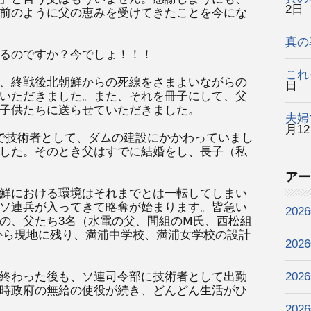
2日
前のように父の恵みを受けてきたことを今にな
真の
るのですか？今でしょ！！！
これ
、終戦後北朝鮮からの死線をさまよいながらの
日
いただきました。また、それを冊子にして、父
子供たちに送らせていただきました。
夫婦
月1
で技術者として、ダムの建設にかかわっていまし
した。そのとき父はすでに結婚をし、長子（私
アー
鮮における環境はそれまでとは一転してしまい
ソ連兵が入ってきて略奪が始まります。皆急い
202
の、父たち3名（水電の父、間組のⅯ氏、西松組
から現地に残り、満浦中学校、満浦女学校の設計
202
終わった後も、ソ連司令部に技術者として出勤
202
時政府の無給の使役が続き、どんどん生活がひ
202