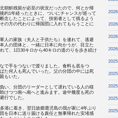
北朝鮮残留が必至の状況だったので、何とか帰
202
後約1年経ったときに、ついにチャンスが巡って
断念したことによって、技術者として残るよう
その方の代わりに帰国団に入れてもらうことに
202
202
軍人の家族（夫人と子供たち）を連れて、逃避
本人の団体と、一緒に日本に向かうが、目立た
202
れて、1日30キロから40キロの道のりを歩き続け
202
なで手をつないで渡りました。食料も底をつ
ばた何人も死んでいった。父の分団の中には死
202
親もいた。
202
負い、分団のリーダーとして遅れている人の様
助けつつ南へ南へと進みます。途中幾度も死の
避行でした。
202
博多港に着き、翌日故郷鹿児島の我が家に4年ぶり
202
団を日本に送り届ける責任と無事帰れた安堵感