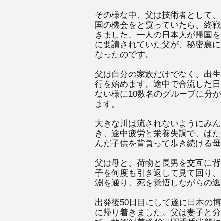
その様な中、父は技術者として、
国の機会をと窺っていたら、終戦
きました。一人の日本人が帰国を
に要請されていた父が、秘密裏に
なったのです。
父は自分の家族だけでなく、出生
行を始めます。途中で合流した日
ない様に10数名のグループに分か
ます。
大きな川は流されないようにみん
き、途中疲労と栄養失調で、ばた
んだ子供を背負って歩き続ける母
父は母と、荷物と長男を交互に背
子を何度も引き返して見て回り、
淵を通り、死を覚悟しながらの逃
出発後50日目にして遂に日本の
に帰り着きました。父は妻子と分