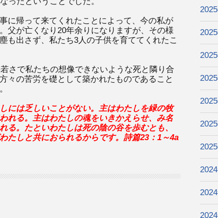
になったということでした。
202
事に帰って来てくれたことによって、今の私が
。父が亡くなり20年余りになりますが、その様
202
塵も出さず、私たち3人の子供を育ててくれたこ
202
代の若さで私たちの想像できないような死と隣り合
202
方々の苦労を礎として築かれたものであること
。
202
しには乏しいことがない。主はわたしを緑の牧
われる。主はわたしの魂をいきかえらせ、み名
202
れる。たといわたしは死の陰の谷を歩むとも、
たしと共におられるからです。詩篇23：1～4a
202
202
202
202