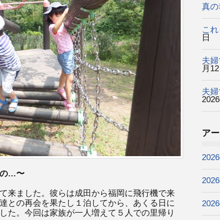
真の
これ
日
夫婦
月1
夫婦
202
アー
202
の…〜
202
て来ました。彼らは成田から福岡に飛行機で来
達との再会を果たし１泊してから、あくる日に
202
した。今回は家族が一人増えて５人での里帰り