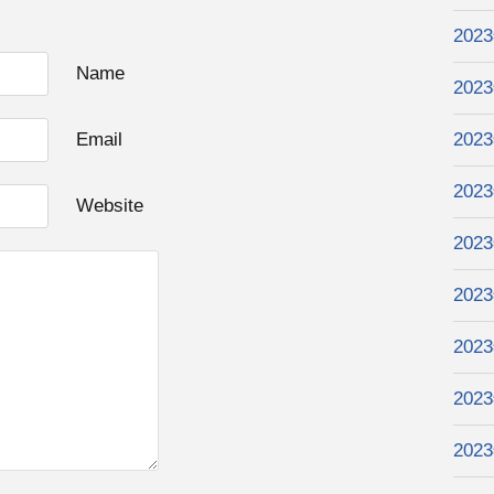
202
Name
202
Email
202
202
Website
202
202
202
202
202