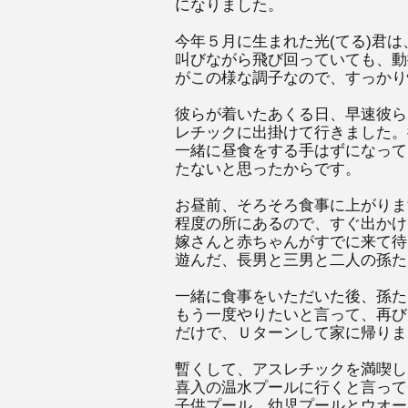
になりました。
今年５月に生まれた光(てる)君
叫びながら飛び回っていても、動
がこの様な調子なので、すっかり
彼らが着いたあくる日、早速彼ら
レチックに出掛けて行きました。
一緒に昼食をする手はずになって
たないと思ったからです。
お昼前、そろそろ食事に上がりま
程度の所にあるので、すぐ出かけ
嫁さんと赤ちゃんがすでに来て待
遊んだ、長男と三男と二人の孫た
一緒に食事をいただいた後、孫た
もう一度やりたいと言って、再び
だけで、Ｕターンして家に帰りま
暫くして、アスレチックを満喫し
喜入の温水プールに行くと言って
子供プール、幼児プールとウオー