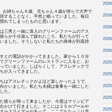
202
は、お姉ちゃん６歳、兄ちゃん４歳が傍らで大声で
202
揺することなく、平然と眠っていました。毎日
慣れてしまったものと思います。
202
は三男と一緒に喜入のグリーンファームのアス
彼らが十分遊んで疲れたころ、私たちが行って
202
いました。そうしないと私たちの身体が到底持
202
すとの電話がかかってきました。家から１０分
てグリーンファームのレストランに入ると、お
202
っていました。しばらくして、アスレチックで
ちが入ってきました。
202
ちはアスレチックがよほど楽しかったようで、
202
向かいました。私たち夫婦は食事を一緒にした
した。
202
た彼らが帰って来ましたが、今度はマリンピア
出かけて行きました。そこには２５ｍプールや
202
タースライダーがあって、ここでもたっぷり楽