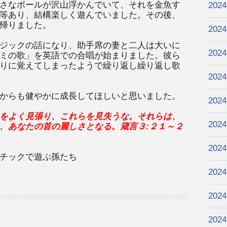
さなボールが沢山浮かんでいて、それを金魚す
202
等あり、結構楽しく遊んでいました。その後、
帰りました。
202
ジックの話になり、助手席の妻と二人は大いに
202
ミの歌」を英語での合唱が始まりました。彼ら
りに覚えてしまったようで繰り返し繰り返し歌
202
からも健やかに成長してほしいと思いました。
202
をよく見張り、これらを見失うな。それらは、
202
、あなたの首の麗しさとなる。箴言３
:
２１～２
202
チックで遊ぶ孫たち
202
202
202