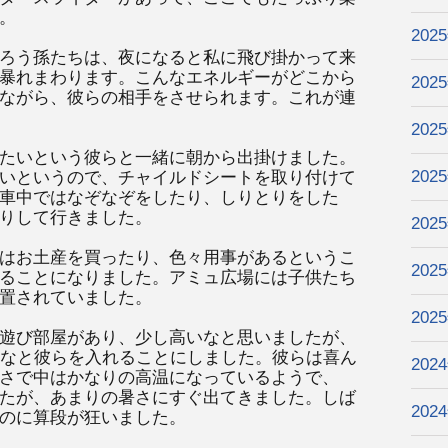
。
202
ろう孫たちは、夜になると私に飛び掛かって来
暴れまわります。こんなエネルギーがどこから
202
ながら、彼らの相手をさせられます。これが連
202
たいという彼らと一緒に朝から出掛けました。
202
いというので、チャイルドシートを取り付けて
車中ではなぞなぞをしたり、しりとりをした
りして行きました。
202
はお土産を買ったり、色々用事があるというこ
202
ることになりました。アミュ広場には子供たち
置されていました。
202
遊び部屋があり、少し高いなと思いましたが、
かなと彼らを入れることにしました。彼らは喜ん
202
さで中はかなりの高温になっているようで、
たが、あまりの暑さにすぐ出てきました。しば
202
のに算段が狂いました。