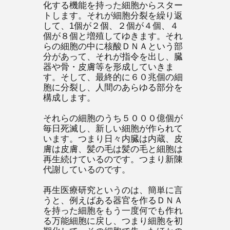
化する機能を持った細胞からスター
トします。それが細胞分裂を繰り返
して、1個が２個、２個が４個、４
個が８個と増殖してゆきます。それ
らの細胞の中に核酸ＤＮＡという部
分があって、それが指令を出し、臓
器や骨・皮膚等を形成していきま
す。そして、最終的に６０兆個の細
胞に分裂し、人間のあらゆる部分を
構成します。
それらの細胞のうち５０００億個が
毎日死滅し、新しい細胞が作られて
います。つまり日々内臓は内蔵、皮
膚は皮膚、髪の毛は髪の毛と細胞は
再生続けているのです。つまり新陳
代謝しているのです。
再生医療研究というのは、簡単に言
うと、例えばある器官を作るＤＮＡ
を持った細胞をもう一度何でも作れ
る万能細胞に戻し、つまり細胞を初