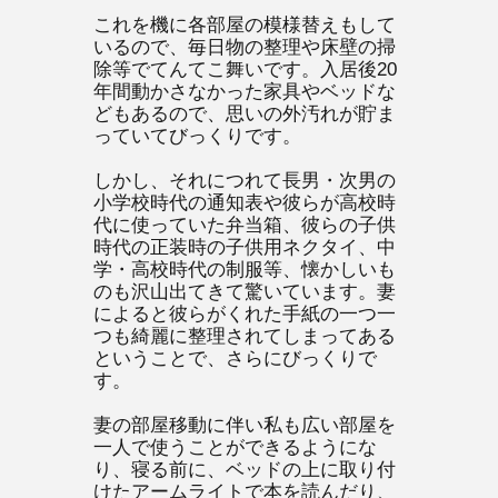
これを機に各部屋の模様替えもして
いるので、毎日物の整理や床壁の掃
除等でてんてこ舞いです。入居後20
年間動かさなかった家具やベッドな
どもあるので、思いの外汚れが貯ま
っていてびっくりです。
しかし、それにつれて長男・次男の
小学校時代の通知表や彼らが高校時
代に使っていた弁当箱、彼らの子供
時代の正装時の子供用ネクタイ、中
学・高校時代の制服等、懐かしいも
のも沢山出てきて驚いています。妻
によると彼らがくれた手紙の一つ一
つも綺麗に整理されてしまってある
ということで、さらにびっくりで
す。
妻の部屋移動に伴い私も広い部屋を
一人で使うことができるようにな
り、寝る前に、ベッドの上に取り付
けたアームライトで本を読んだり、