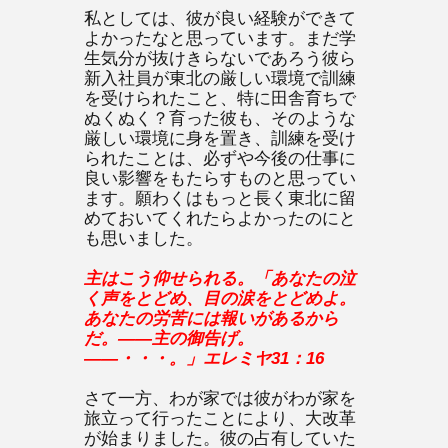
私としては、彼が良い経験ができて
よかったなと思っています。まだ学
生気分が抜けきらないであろう彼ら
新入社員が東北の厳しい環境で訓練
を受けられたこと、特に田舎育ちで
ぬくぬく？育った彼も、そのような
厳しい環境に身を置き、訓練を受け
られたことは、必ずや今後の仕事に
良い影響をもたらすものと思ってい
ます。願わくはもっと長く東北に留
めておいてくれたらよかったのにと
も思いました。
主はこう仰せられる。「あなたの泣
く声をとどめ、目の涙をとどめよ。
あなたの労苦には報いがあるから
だ。――主の御告げ。
――・・・。」エレミヤ
31
：
16
さて一方、わが家では彼がわが家を
旅立って行ったことにより、大改革
が始まりました。彼の占有していた