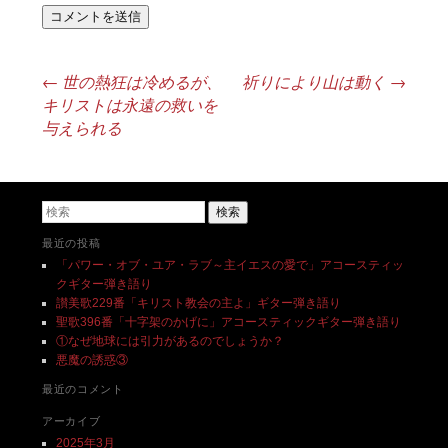
←
世の熱狂は冷めるが、
祈りにより山は動く
→
投稿ナビゲーション
キリストは永遠の救いを
与えられる
検索
最近の投稿
「パワー・オブ・ユア・ラブ～主イエスの愛で」アコースティッ
クギター弾き語り
讃美歌229番「キリスト教会の主よ」ギター弾き語り
聖歌396番「十字架のかげに」アコースティックギター弾き語り
①なぜ地球には引力があるのでしょうか？
悪魔の誘惑③
最近のコメント
アーカイブ
2025年3月