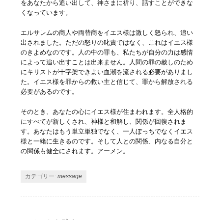
をあなたから追い出して、神さまに祈り、話すことができな
くなっています。
エルサレムの商人や両替商をイエス様は激しく怒られ、追い
出されました。ただの怒りの叱責ではなく、これはイエス様
のきよめなのです。人の中の罪も、私たちが自分の力は感情
によって追い出すことは出来ません。人間の罪の赦しのため
にキリストが十字架できよい血潮を流される必要がありまし
た。イエス様を罪からの救い主と信じて、罪から解放される
必要があるのです。
そのとき、あなたの心にイエス様が住まわれます。全人格的
にすべてが新しくされ、神様と和解し、関係が回復されま
す。あなたはもう単立単独でなく、一人ぼっちでなくイエス
様と一緒に生きるのです。そして人との関係、内なる自分と
の関係も健全にされます。アーメン。
カテゴリー:
message