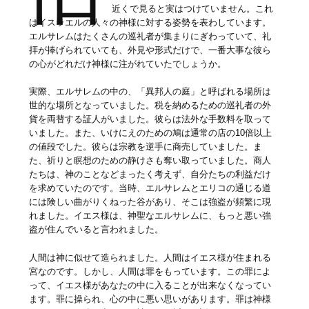
近くで見ると実はつけていません。これ
はイスラエルの人々の神様に対する姿勢を表わしています。
エルサレムはたくさんの巡礼者が集まりにぎわっていて、礼
拝が捧げられていても、外見や形式だけで、一番大事な彼ら
の心がどれだけ神様に注がれていたでしょうか。
実際、エルサレムの中の、「異邦人の庭」と呼ばれる場所は
世的な場所となっていました。税を納めるための巡礼者の外
貨を両替する証人がいました。彼らは法外な手数料を取って
いました。また、いけにえのための鳩は通常の店の10倍以上
の値段でした。彼らは宗教を逆手に商売していました。ま
た、祈りと瞑想のための静けさも奪い取っていました。商人
たちは、神のことなどまったく考えず、自分たちの利益だけ
を求めていたのです。当時、エルサレムとエリコの通じる道
には険しい曲がりくねった谷があり、そこは強盗が頻繁に現
れました。イエス様は、神聖なエルサレムに、もっと悪い強
盗が住んでいると言われました。
人間は神に似せて造られました。人間はイエス様が住まれる
宮なのです。しかし、人間は罪をもっています。この罪によ
って、イエス様があなたの中に入ることが出来なくなってい
ます。罪に操られ、心の中に悪い思いがあります。罪は神様