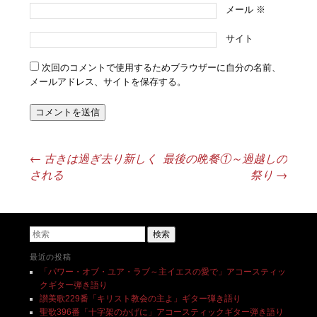
メール
※
サイト
次回のコメントで使用するためブラウザーに自分の名前、
メールアドレス、サイトを保存する。
←
古きは過ぎ去り新しく
最後の晩餐①～過越しの
投稿ナビゲーション
される
祭り
→
検索
最近の投稿
「パワー・オブ・ユア・ラブ～主イエスの愛で」アコースティッ
クギター弾き語り
讃美歌229番「キリスト教会の主よ」ギター弾き語り
聖歌396番「十字架のかげに」アコースティックギター弾き語り