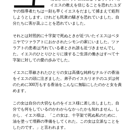
イエスの教えを信じることを恐れたユダ
ヤの指導者たちは一刻も早くイエスをだまして捕まえて処刑
しようとします。けれども民衆の騒ぎを恐れていました。自
分たちに害が及ぶことを恐れていました。
それとは対照的に十字架で死ぬときが近づいたイエスはベタ
ニヤでツァラアトにおかされたシモンの家にいました。ツァ
ラアトの患者は汚れている者とされ誰も近づきませんでし
た。イエスのひとりひとりに接するご生涯の働きはすべて十
字架に対しての愛の歩みでした。
イエスに罪赦されたひとりの女は高価な純粋なナルドの香油
をイエスの頭に注ぎました。弟子のイスカリオテのユダは何
のために300万もする香油をこんなに無駄にしたのかと女を責
めます。
この女は自分の大切なものをイエス様に差し出しました。自
分でも何をしているのかわからなかったかも知れません。し
かし、イエス様は、「この女は、十字架で死ぬ私のために、
油を塗って埋葬の準備をしてくれた。この女は立派なことを
したのです。」と言われます。