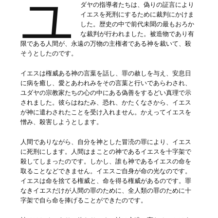
ユ
ダヤの指導者たちは、偽りの証言により
イエスを死刑にするために裁判にかけま
した。歴史の中で前代未聞の最もおろか
な裁判が行われました。被造物であり有
限である人間が、永遠の万物の主権者である神を裁いて、殺
そうとしたのです。
イエスは権威ある神の言葉を話し、罪の赦しを与え、安息日
に病を癒し、愛とあわれみをその言葉と行いであらわされ、
ユダヤの宗教家たちの心の中にある偽善をするどい真理で示
されました。彼らはねたみ、恐れ、かたくなさから、イエス
が神に遣わされたことを受け入れません。かえってイエスを
憎み、殺害しようとします。
人間でありながら、自分を神とした冒涜の罪により、イエス
に死刑にします。人間はまことの神であるイエスを十字架で
殺してしまったのです。しかし、誰も神であるイエスの命を
取ることなどできません。イエスご自身が命の光なのです。
イエスは命を捨てる権威と、命を得る権威があるのです。罪
なきイエスだけが人間の罪のために、全人類の罪のために十
字架で自ら命を捧げることができたのです。