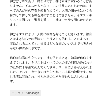
神ははじめであり、終わりです。神は永遠に変わることはあ
りません。イエスが人となってこの世界に来られたのは、す
べての人が神の存在を知るためです。人間の側からはいくら
努力して探しても神を見出すことはできません。イエス・キ
リストを通して、聖書を通して、神はご自身を明らかにされ
ます。
神はイエスにより、人間に福音を与えてくださいます。福音
とはよき知らせの意味で、キリストを信じることによって、
罪赦されることです。福音はどんな頭のいい天才でも考え付
かない神のみわざです。
信仰は知識に先立ちます。神を信じるとき、知識が信仰を支
えてくれます。キリストはすべての人の罪の刑罰の身代わり
のために十字架で死んでくださり、３日目によみがえられま
した。そして、今生きてはたらかれている真の神様です。信
じる者は罪赦され、神と永遠の生きた交わりに入れられま
す。
カテゴリー:
message