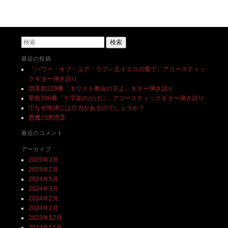
投稿ナビゲーション
検索
最近の投稿
「パワー・オブ・ユア・ラブ～主イエスの愛で」アコースティッ
クギター弾き語り
讃美歌229番「キリスト教会の主よ」ギター弾き語り
聖歌396番「十字架のかげに」アコースティックギター弾き語り
①なぜ地球には引力があるのでしょうか？
悪魔の誘惑③
最近のコメント
アーカイブ
2025年3月
2025年2月
2024年5月
2024年3月
2024年2月
2024年1月
2023年12月
2023年11月