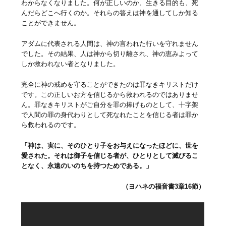
わからなくなりました。何が正しいのか、生きる目的も、死
んだらどこへ行くのか。それらの答えは神を通してしか知る
ことができません。
アダムに代表される人間は、神の言われた行いを守れません
でした。その結果、人は神から切り離され、神の恵みよって
しか救われない者となりました。
完全に神の戒めを守ることができたのは罪なきキリストだけ
です。この正しいお方を信じるから救われるのではありませ
ん。罪なきキリストがご自分を罪の捧げものとして、十字架
で人間の罪の身代わりとして死なれたことを信じる者は罪か
ら救われるのです。
「神は、実に、そのひとり子をお与えになったほどに、世を
愛された。それは御子を信じる者が、ひとりとして滅びるこ
となく、永遠のいのちを持つためである。」
（ヨハネの福音書3章16節）