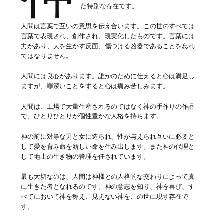
た特別な存在です。
人間は言葉で互いの意思を伝え合います。この世のすべては
言葉で表現され、創作され、現実化したものです。言葉には
力があり、人を生かす反面、傷つける凶器であることを忘れ
てはなりません。
人間には良心があります。誰かのために仕えると心は満足し
ますが、罪深いことをすると心は痛み苦しみます。
人間は、工場で大量生産されるのではなく神の手作りの作品
で、ひとりひとりが個性豊かな人格を持ちます。
神の前に対等な男と女に造られ、性が与えられ互いに必要と
して愛を育み命を新しい命を生み出します。また神の代理と
して地上の生き物の管理を任されています。
最も大切なのは、人間は神様との人格的な交わりによって真
に生きた者となれるのです。神の意志を知り、神を喜び、す
べてにおいて神を称え、見えない神をこの世に現す存在で
す。