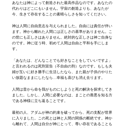
あなたは神によって創造された最高作品なのです。あなたの
代わりはどこにもいません。宇宙の創造よりも、あなたが
今、生きて存在することの素晴らしさを知ってください。
神は人間に自由意志を与えられました。自由には責任が伴い
ます。神から離れた人間には正しさの基準がありません。こ
の世にも正しさはありません。絶対的な正しさは神ご自身な
のです。神に従う時、初めて人間は自由と平和を手にしま
す。
「あなたは、どんなことでも好きなことをしていいですよ」
と言われるのは死刑宣告（不自由の刑）なのです。もしも夫
婦が互いに好き勝手に生活したなら、また親が子供のやりた
い放題なままにしたなら…幸福も喜びも消え去ります。
人間は昔から命を我がものにしようと死の解決を探求してき
ました。しかし、人間に必要なのは、まことの善悪を知る方
である神様に立ち返ることです。
最初の人、アダムが神の約束を破ってから、死の支配が世界
に入りました。この死とは神と人間の関係の断絶です。神か
ら離れて、人間は自分が神にとって、尊い存在であることも