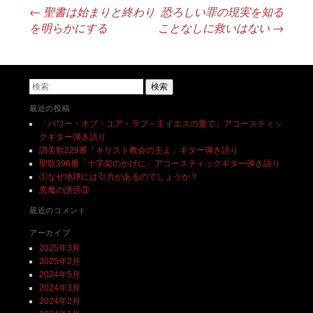
←
聖書は始まりと終わり
恐ろしい罪の現実を知る
投稿ナビゲーション
を明らかにする
ことなしに救いはない
→
検索
最近の投稿
「パワー・オブ・ユア・ラブ～主イエスの愛で」アコースティッ
クギター弾き語り
讃美歌229番「キリスト教会の主よ」ギター弾き語り
聖歌396番「十字架のかげに」アコースティックギター弾き語り
①なぜ地球には引力があるのでしょうか？
悪魔の誘惑③
最近のコメント
アーカイブ
2025年3月
2025年2月
2024年5月
2024年3月
2024年2月