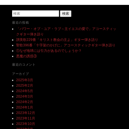
投稿ナビゲーション
検索
最近の投稿
「パワー・オブ・ユア・ラブ～主イエスの愛で」アコースティッ
クギター弾き語り
讃美歌229番「キリスト教会の主よ」ギター弾き語り
聖歌396番「十字架のかげに」アコースティックギター弾き語り
①なぜ地球には引力があるのでしょうか？
悪魔の誘惑③
最近のコメント
アーカイブ
2025年3月
2025年2月
2024年5月
2024年3月
2024年2月
2024年1月
2023年12月
2023年11月
2023年10月