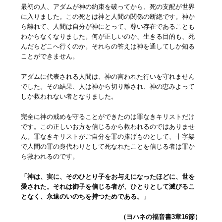
最初の人、アダムが神の約束を破ってから、死の支配が世界
に入りました。この死とは神と人間の関係の断絶です。神か
ら離れて、人間は自分が神にとって、尊い存在であることも
わからなくなりました。何が正しいのか、生きる目的も、死
んだらどこへ行くのか。それらの答えは神を通してしか知る
ことができません。
アダムに代表される人間は、神の言われた行いを守れません
でした。その結果、人は神から切り離され、神の恵みよって
しか救われない者となりました。
完全に神の戒めを守ることができたのは罪なきキリストだけ
です。この正しいお方を信じるから救われるのではありませ
ん。罪なきキリストがご自分を罪の捧げものとして、十字架
で人間の罪の身代わりとして死なれたことを信じる者は罪か
ら救われるのです。
「神は、実に、そのひとり子をお与えになったほどに、世を
愛された。それは御子を信じる者が、ひとりとして滅びるこ
となく、永遠のいのちを持つためである。」
（ヨハネの福音書3章16節）