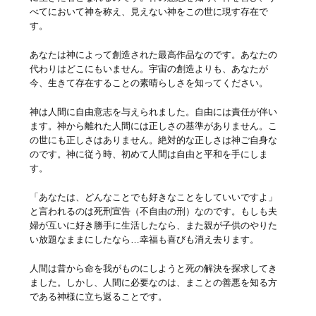
べてにおいて神を称え、見えない神をこの世に現す存在で
す。
あなたは神によって創造された最高作品なのです。あなたの
代わりはどこにもいません。宇宙の創造よりも、あなたが
今、生きて存在することの素晴らしさを知ってください。
神は人間に自由意志を与えられました。自由には責任が伴い
ます。神から離れた人間には正しさの基準がありません。こ
の世にも正しさはありません。絶対的な正しさは神ご自身な
のです。神に従う時、初めて人間は自由と平和を手にしま
す。
「あなたは、どんなことでも好きなことをしていいですよ」
と言われるのは死刑宣告（不自由の刑）なのです。もしも夫
婦が互いに好き勝手に生活したなら、また親が子供のやりた
い放題なままにしたなら…幸福も喜びも消え去ります。
人間は昔から命を我がものにしようと死の解決を探求してき
ました。しかし、人間に必要なのは、まことの善悪を知る方
である神様に立ち返ることです。