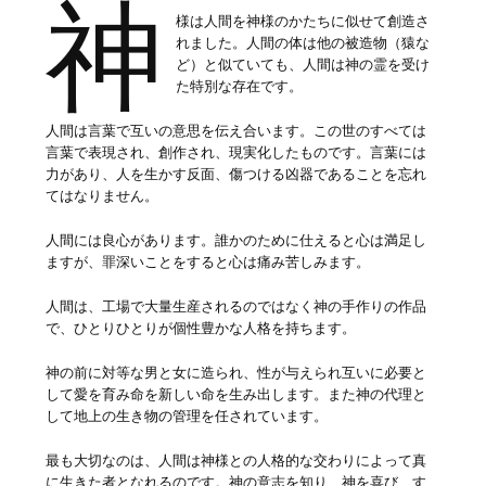
神
様は人間を神様のかたちに似せて創造さ
れました。人間の体は他の被造物（猿な
ど）と似ていても、人間は神の霊を受け
た特別な存在です。
人間は言葉で互いの意思を伝え合います。この世のすべては
言葉で表現され、創作され、現実化したものです。言葉には
力があり、人を生かす反面、傷つける凶器であることを忘れ
てはなりません。
人間には良心があります。誰かのために仕えると心は満足し
ますが、罪深いことをすると心は痛み苦しみます。
人間は、工場で大量生産されるのではなく神の手作りの作品
で、ひとりひとりが個性豊かな人格を持ちます。
神の前に対等な男と女に造られ、性が与えられ互いに必要と
して愛を育み命を新しい命を生み出します。また神の代理と
して地上の生き物の管理を任されています。
最も大切なのは、人間は神様との人格的な交わりによって真
に生きた者となれるのです。神の意志を知り、神を喜び、す