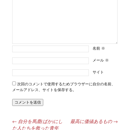
名前
※
メール
※
サイト
次回のコメントで使用するためブラウザーに自分の名前、
メールアドレス、サイトを保存する。
←
自分を馬鹿(ばか)にし
最高に価値あるもの
→
投稿ナビゲーション
た人たちを救った青年