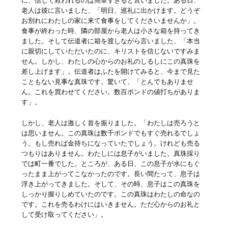
に、信じて救われるのは簡単すぎると言いました。ある日、
老人は彼に言いました、「明日、巡礼に出かけます。どうぞ
お別れにわたしの家に来て食事をしてくださいませんか」。
食事が終わった時、隣の部屋から老人は小さな箱を持ってき
ました。そして伝道者に箱を渡しながら言いました、「本当
に親切にしていただいたのに、キリストを信じないですみま
せん。しかし、わたしの心からのお礼のしるしにこの真珠を
差し上げます」。伝道者はふたを開けてみると、今まで見た
こともない見事な真珠です。驚いて、「とんでもありませ
ん。これを買わせてください。数百ポンドの値打ちがありま
す」。
しかし、老人は激しく首を振りました。「わたしは売ろうと
は思いません。この真珠は数千ポンドでもすぐ売れるでしょ
う。もし売れば金持ちになっていたでしょう。けれども売る
つもりはありません。わたしには息子がいました。真珠採り
では町一番でした。ところが、ある日、この息子が水にもぐ
ったまま上がってこなかったのです。長い間たって、息子は
浮き上がってきました。そして、その時、息子はこの真珠を
しっかり握りしめていたのです。この真珠はわたしの命なの
です。これを売るわけにはいきません。ただ心からのお礼と
して受け取ってください」。