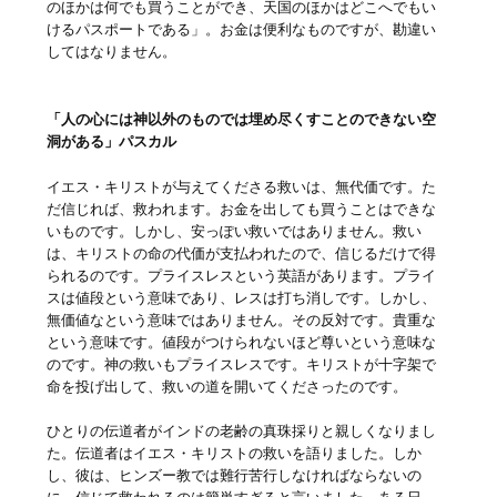
のほかは何でも買うことができ、天国のほかはどこへでもい
けるパスポートである」。お金は便利なものですが、勘違い
してはなりません。
「人の心には神以外のものでは埋め尽くすことのできない空
洞がある」パスカル
イエス・キリストが与えてくださる救いは、無代価です。た
だ信じれば、救われます。お金を出しても買うことはできな
いものです。しかし、安っぽい救いではありません。救い
は、キリストの命の代価が支払われたので、信じるだけで得
られるのです。プライスレスという英語があります。プライ
スは値段という意味であり、レスは打ち消しです。しかし、
無価値なという意味ではありません。その反対です。貴重な
という意味です。値段がつけられないほど尊いという意味な
のです。神の救いもプライスレスです。キリストが十字架で
命を投げ出して、救いの道を開いてくださったのです。
ひとりの伝道者がインドの老齢の真珠採りと親しくなりまし
た。伝道者はイエス・キリストの救いを語りました。しか
し、彼は、ヒンズー教では難行苦行しなければならないの