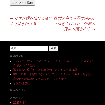
←
イエス様を信じる者の
徒労の中で～罪の深みか
投稿ナビゲーション
祈りはきかれる
ら引き上げられ、信仰の
深みへ漕ぎ出す
→
検索
最近の投稿
「パワー・オブ・ユア・ラブ～主イエスの愛で」アコースティッ
クギター弾き語り
讃美歌229番「キリスト教会の主よ」ギター弾き語り
聖歌396番「十字架のかげに」アコースティックギター弾き語り
①なぜ地球には引力があるのでしょうか？
悪魔の誘惑③
最近のコメント
アーカイブ
2025年3月