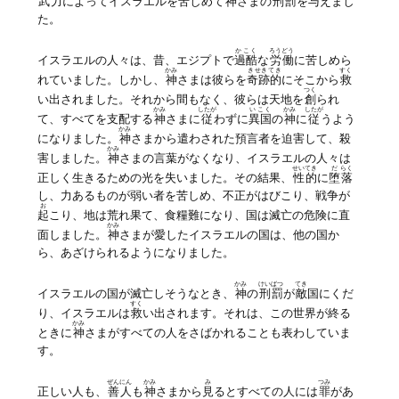
武力
によってイスラエルを苦しめて
神
さまの
刑罰
を与えまし
た。
かこく
ろうどう
イスラエルの人々は、昔、エジプトで
過酷
な
労働
に苦しめら
かみ
きせきてき
すく
れていました。しかし、
神
さまは彼らを
奇跡的
にそこから
救
つく
い出されました。それから間もなく、彼らは天地を
創
られ
かみ
したが
いこく
かみ
したが
て、すべてを支配する
神
さまに
従
わずに
異国
の
神
に
従
うよう
かみ
になりました。
神
さまから遣わされた預言者を迫害して、殺
かみ
害しました。
神
さまの言葉がなくなり、イスラエルの人々は
せいてき
だ
らく
正しく生きるための光を失いました。その結果、
性的
に
堕
落
し、力あるものが弱い者を苦しめ、不正がはびこり、戦争が
お
起
こり、地は荒れ果て、食糧難になり、国は滅亡の危険に直
かみ
面しました。
神
さまが愛したイスラエルの国は、他の国か
ら、あざけられるようになりました。
かみ
けいばつ
てき
イスラエルの国が滅亡しそうなとき、
神
の
刑罰
が
敵
国にくだ
すく
り、イスラエルは
救
い出されます。それは、この世界が終る
かみ
ときに
神
さまがすべての人をさばかれることも表わしていま
す。
ぜんにん
かみ
み
つみ
正しい人も、
善人
も
神
さまから
見
るとすべての人には
罪
があ