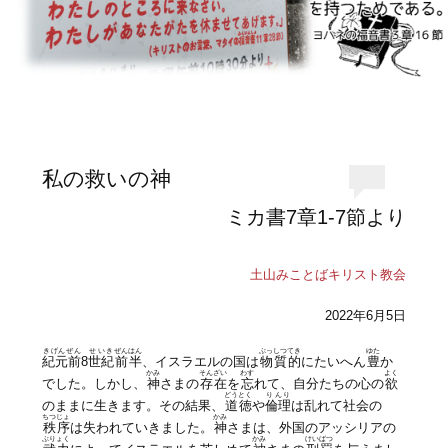
私の救いの神
ミカ書7章1-7節より
土山みことばキリスト教会
2022年6月5日
きげんぜん
せいき
ぜんはん
ぶっしつてき
ゆた
紀元前
8
世紀
前半
、イスラエルの国は
物質的
にたいへん
豊
か
かみ
そんざい
わす
よく
でした。しかし、
神
さまの
存在
を
忘
れて、自分たちの心の
欲
どうとく
りんり
のままに生きます。その結果、
道徳
や
倫理
は乱れて社会の
ちつじょ
かみ
秩序
は失われていきました。
神
さまは、外国のアッシリアの
ぶりょく
かみ
けいばつ