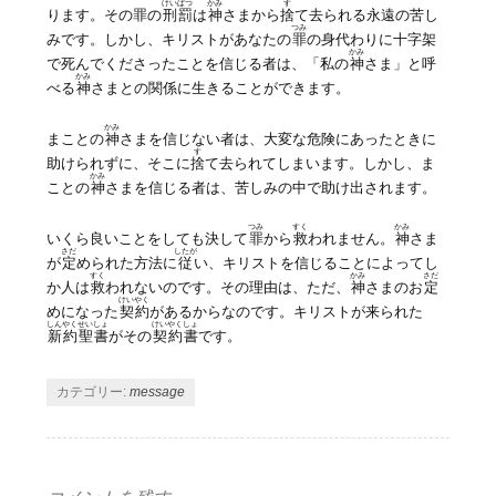
けいばつ
かみ
す
ります。その罪の
刑罰
は
神
さまから
捨
て去られる永遠の苦し
つみ
みです。しかし、キリストがあなたの
罪
の身代わりに十字架
かみ
で死んでくださったことを信じる者は、「私の
神
さま」と呼
かみ
べる
神
さまとの関係に生きることができます。
かみ
まことの
神
さまを信じない者は、大変な危険にあったときに
す
助けられずに、そこに
捨
て去られてしまいます。しかし、ま
かみ
ことの
神
さまを信じる者は、苦しみの中で助け出されます。
つみ
すく
かみ
いくら良いことをしても決して
罪
から
救
われません。
神
さま
さだ
したが
が
定
められた方法に
従
い、キリストを信じることによってし
すく
かみ
さだ
か人は
救
われないのです。その理由は、ただ、
神
さまのお
定
けいやく
めになった
契約
があるからなのです。キリストが来られた
しんやく
せいしょ
けいやくしょ
新約
聖書
がその
契約書
です。
カテゴリー:
message