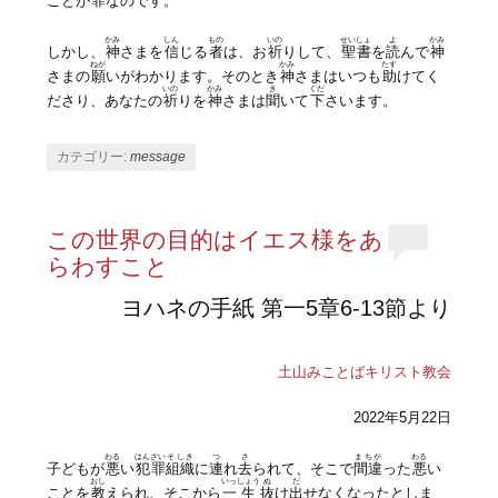
ことが
罪
なのです。
かみ
しん
もの
いの
せいしょ
よ
かみ
しかし、
神
さまを
信
じる
者
は、お
祈
りして、
聖書
を
読
んで
神
ねが
かみ
たす
さまの
願
いがわかります。そのとき
神
さまはいつも
助
けてく
いの
かみ
き
くだ
ださり、あなたの
祈
りを
神
さまは
聞
いて
下
さいます。
カテゴリー:
message
この世界の目的はイエス様をあ
らわすこと
ヨハネの手紙 第一5章6-13節より
土山みことばキリスト教会
2022年5月22日
わる
はんざい
そしき
つ
さ
まちが
わる
子どもが
悪
い
犯罪
組織
に
連
れ
去
られて、そこで
間違
った
悪
い
おし
いっ
しょう
ぬ
だ
ことを
教
えられ、そこから
一
生
抜
け
出
せなくなったとしま