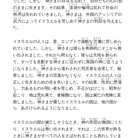
でした。しかし、
神
さまの
存在
を
忘
れて、自分たちの心の
欲
どうとく
りんり
のままに生きます。その結果、
道徳
や
倫理
は乱れて社会の
ちつじょ
かみ
秩序
は失われていきました。
神
さまは、外国のアッシリアの
ぶりょく
かみ
けいばつ
武力
によってイスラエルを苦しめて
神
さまの
刑罰
を与えまし
た。
かこく
ろうどう
イスラエルの人々は、昔、エジプトで
過酷
な
労働
に苦しめら
かみ
きせきてき
すく
れていました。しかし、
神
さまは彼らを
奇跡的
にそこから
救
つく
い出されました。それから間もなく、彼らは天地を
創
られ
かみ
したが
いこく
かみ
したが
て、すべてを支配する
神
さまに
従
わずに
異国
の
神
に
従
うよう
かみ
になりました。
神
さまから遣わされた預言者を迫害して、殺
かみ
害しました。
神
さまの言葉がなくなり、イスラエルの人々は
せいてき
だ
らく
正しく生きるための光を失いました。その結果、
性的
に
堕
落
し、力あるものが弱い者を苦しめ、不正がはびこり、戦争が
お
起
こり、地は荒れ果て、食糧難になり、国は滅亡の危険に直
かみ
面しました。
神
さまが愛したイスラエルの国は、他の国か
ら、あざけられるようになりました。
かみ
けいばつ
てき
イスラエルの国が滅亡しそうなとき、
神
の
刑罰
が
敵
国にくだ
すく
り、イスラエルは
救
い出されます。それは、この世界が終る
かみ
ときに
神
さまがすべての人をさばかれることも表わしていま