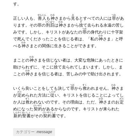
す。
ぜんにん
かみ
み
つみ
正しい人も、
善人
も
神
さまから
見
るとすべての人には
罪
があ
けいばつ
かみ
す
ります。その罪の
刑罰
は
神
さまから
捨
て去られる永遠の苦し
つみ
みです。しかし、キリストがあなたの
罪
の身代わりに十字架
かみ
で死んでくださったことを信じる者は、「私の
神
さま」と呼
かみ
べる
神
さまとの関係に生きることができます。
かみ
まことの
神
さまを信じない者は、大変な危険にあったときに
す
助けられずに、そこに
捨
て去られてしまいます。しかし、ま
かみ
ことの
神
さまを信じる者は、苦しみの中で助け出されます。
つみ
すく
かみ
いくら良いことをしても決して
罪
から
救
われません。
神
さま
さだ
したが
が
定
められた方法に
従
い、キリストを信じることによってし
すく
かみ
さだ
か人は
救
われないのです。その理由は、ただ、
神
さまのお
定
けいやく
めになった
契約
があるからなのです。キリストが来られた
しんやく
せいしょ
けいやくしょ
新約
聖書
がその
契約書
です。
カテゴリー:
message