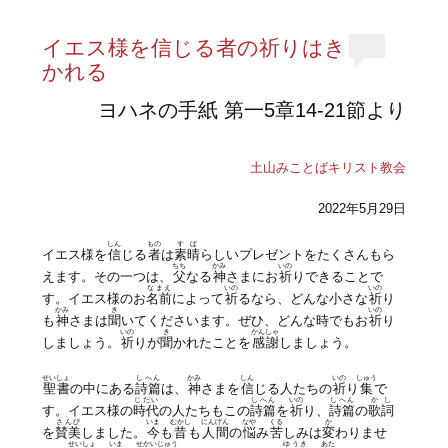
イエス様を信じる者の祈りはき
かれる
ヨハネの手紙 第一5章14-21節より
土山みことばキリスト教会
2022年5月29日
しん
もの
すば
イエス様を
信
じる
者
は
素晴
らしいプレゼントをたくさんもら
ちち
かみ
いの
えます。その一つは、
父
なる
神
さまにお
祈
りできることで
なまえ
いの
いの
す。イエス様のお
名前
によって
祈
るなら、どんな小さな
祈
り
かみ
き
いの
も
神
さまは
聞
いてくださいます。ぜひ、どんな時でもお
祈
り
いの
き
かんしゃ
しましょう。
祈
りが
聞
かれたことを
感謝
しましょう。
せいしょ
しへん
かみ
しん
いの
しゅう
聖書
の中にある
詩篇
は、
神
さまを
信
じる人たちの
祈
り
集
で
じだい
しへん
いの
しへん
かし
す。イエス様の
時代
の人たちもこの
詩篇
を
祈
り、
詩篇
の
歌詞
さんび
いま
むかし
にんげん
なや
くる
か
を
賛美
しました。
今
も
昔
も
人間
の
悩
み
苦
しみは
変
わりませ
せいしょ
いま
せかいじゅう
ゆうき
あた