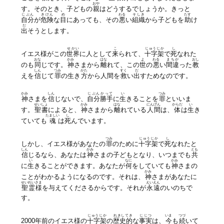
おや
す。そのとき、子どもの
親
はどうするでしょうか。きっと
じぶん
きけん
め
わる
そしき
たす
自分
が
危険
な
目
にあっても、その
悪
い
組織
から子どもを
助
け
だ
出
そうとします。
せかい
こ
じゅうじか
し
イエス様がこの
世界
に人として
来
られて、
十字架
で
死
なれた
おな
かみ
はな
よ
わる
まちが
おし
のも
同
じです。
神
さまから
離
れて、この
世
の
悪
い
間違
った
教
しん
つみ
かた
すく
だ
えを
信
じて
罪
の生き
方
から人間を
救
い
出
すためなのです。
かみ
しん
じぶん
かって
い
つみ
神
さまを
信
じないで、
自分
勝手
に
生
きることを
罪
といいま
せいしょ
かみ
はな
にんげん
からだ
い
す。
聖書
によると、
神
さまから
離
れている
人間
は、
体
は
生
き
たましい
し
ていても
魂
は
死
んでいます。
つみ
じゅうじか
し
しかし、イエス様があなたの
罪
のために
十字架
で
死
なれたと
しん
かみ
とも
信
じるなら、あなたは
神
さまの子どもとなり、いつまでも
共
い
なに
かみ
に
生
きることができます。あなたが
何
をしていても
神
さまの
かみ
ことがわかるようになるのです。それは、
神
さまがあなたに
せいれい
さま
えいえん
聖霊
様
を与えてくださるからです。それが
永遠
のいのちで
す。
じゅうじか
れきしてき
じじつ
いま
つづ
2000年前のイエス様の
十字架
の
歴史的
な
事実
は、
今
も
続
いて