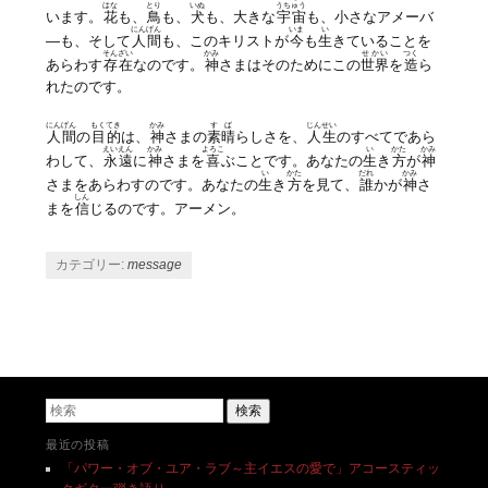
はな
とり
いぬ
うちゅう
います。
花
も、
鳥
も、
犬
も、大きな
宇宙
も、小さなアメーバ
にんげん
いま
い
―も、そして
人間
も、このキリストが
今
も
生
きていることを
そんざい
かみ
せかい
つく
あらわす
存在
なのです。
神
さまはそのためにこの
世界
を
造
ら
れたのです。
にんげん
もくてき
かみ
すば
じんせい
人間
の
目的
は、
神
さまの
素晴
らしさを、
人生
のすべてであら
えいえん
かみ
よろこ
い
かた
かみ
わして、
永遠
に
神
さまを
喜
ぶことです。あなたの
生
き
方
が
神
い
かた
だれ
かみ
さまをあらわすのです。あなたの
生
き
方
を見て、
誰
かが
神
さ
しん
まを
信
じるのです。アーメン。
カテゴリー:
message
投稿ナビゲーション
検索
最近の投稿
「パワー・オブ・ユア・ラブ～主イエスの愛で」アコースティッ