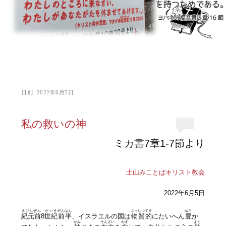
日別:
2022年6月5日
私の救いの神
ミカ書7章1-7節より
土山みことばキリスト教会
2022年6月5日
きげんぜん
せいき
ぜんはん
ぶっしつてき
ゆた
紀元前
8
世紀
前半
、イスラエルの国は
物質的
にたいへん
豊
か
かみ
そんざい
わす
よく