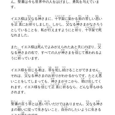
ん。
聖書
は
今
も
世界中
の人をはげまし、
勇気
を
与
えていま
す。
ちち
かみ
じゅうじか
か
ぜん
くる
おも
イエス様は
父
なる
神
さまに、
十字架
に
架
かる
前
の
苦
しい
思
い
しょうじき
いの
ちち
かみ
を
正直
にお
祈
りしました。しかし、
父
なる
神
さまがなさろう
おこな
いの
じゅうじか
し
としていることを、私が
行
えますようにと
祈
り、
十字架
で
死
なれました。
し
ちち
また、イエス様は
死
んでよみがえられたあと天にのぼり、
父
かみ
かみ
しん
すく
なる
神
さまの右で、すべての人が
神
さまを
信
じて
救
われるよ
いの
うに
祈
っています。
しん
もの
つみ
おか
つづ
イエス様を
信
じる
者
は、
罪
を
犯
し
続
けることができません。
ちち
かみ
いの
わる
それは、
父
なる
神
さまのお
祈
りがわかるからです。たとえ
悪
かみ
たす
だ
いことをしてしまっても、
神
さまがそこから、
助
け
出
してく
しん
しょうじき
いの
つみ
れます。イエス様を
信
じて
正直
に
祈
るなら、どんな
罪
もゆる
されます。
せいしょ
い
つみ
わる
おこな
ちち
かみ
聖書
の
言
う
罪
とは
悪
い
行
いだけではありません。
父
なる
神
さ
ねが
い
じぶん
い
まの
願
いに従って
生
きないこと、
自分
のしたいように
生
きる
つみ