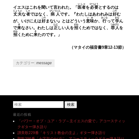
いしゃ
ひつよう
イエスはこれを聞いて言われた。「
医者
を
必要
とするのは
じょうぶ
しゃ
びょうにん
この
丈夫
な
者
ではなく、
病人
です。『わたしはあわれみは
好
む
この
いみ
おこな
まな
が、いけにえは
好
まない』とはどういう
意味
か、
行
って
学
ん
き
ただ
まね
つみびと
で
来
なさい。わたしは
正
しい人を
招
くためではなく、
罪人
を
まね
き
招
くために
来
たのです。」
（マタイの福音書9
章12-13
節）
カテゴリー:
message
投稿ナビゲーション
検索
最近の投稿
「パワー・オブ・ユア・ラブ～主イエスの愛で」アコースティッ
クギター弾き語り
讃美歌229番「キリスト教会の主よ」ギター弾き語り
聖歌396番「十字架のかげに」アコースティックギター弾き語り