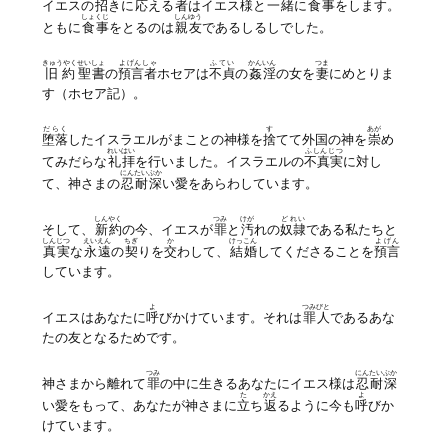
イエスの
招
きに
応
える
者
はイエス様と
一緒
に
食事
をします。
しょくじ
しんゆう
ともに
食事
をとるのは
親友
であるしるしでした。
きゅうやく
せいしょ
よげんしゃ
ふてい
かんいん
つま
旧約
聖書
の
預言者
ホセアは
不貞
の
姦淫
の女を
妻
にめとりま
す（ホセア記）。
だらく
す
あが
堕落
したイスラエルがまことの神様を
捨
てて外国の神を
崇
め
れいはい
ふしんじつ
てみだらな
礼拝
を行いました。イスラエルの
不真実
に対し
にんたい
ぶか
て、神さまの
忍耐
深
い愛をあらわしています。
しんやく
つみ
けが
どれい
そして、
新約
の今、イエスが
罪
と
汚
れの
奴隷
である私たちと
しんじつ
えいえん
ちぎ
か
けっこん
よげん
真実
な
永遠
の
契
りを
交
わして、
結婚
してくださることを
預言
しています。
よ
つみびと
イエスはあなたに
呼
びかけています。それは
罪人
であるあな
たの友となるためです。
つみ
にんたい
ぶか
神さまから離れて
罪
の中に生きるあなたにイエス様は
忍耐
深
た
かえ
よ
い愛をもって、あなたが神さまに
立
ち
返
るように今も
呼
びか
けています。