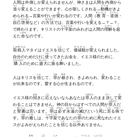
人間は
外側
しか
変
えられませんが、神さまは人間を
内側
から
つく
か
どうき
造
り
変
えることができます。心が新しくされる→
動機
がきよ
か
きょういく
どうとく
められる→言葉や行いが
変
わるのです。人間（
教育
・
道徳
・
じこ
けいはつ
ほうほう
か
自己
啓発
など）の
方法
では、言葉や行いを
変
える→？→？。
じゅうじか
りかい
こ
で終わります。キリストの
十字架
のみわざは人間の
理解
を
超
いのち
えた
命
なのです。
しゅ
ぜいにん
しん
かちかん
か
取
税人
マタイはイエスを
信
じて、
価値観
が
変
えられました。
つか
自分のためだけに
使
ってきたお金を、イエス様のために、
となりびと
せいだい
ふ
ま
隣人
のために
盛大
に
振
る
舞
いました。
しん
つみ
ゆる
か
人はキリスを
信
じて、
罪
が
赦
され、きよめられ、
変
わること
が出来るのです。愛する心が生まれるのです。
まね
こた
つみびと
けっ
か
イエス様の
招
きに
応
えないならあなたは
罪人
のまま
決
して
変
つみびと
わることはできません。神の目からはすべての人間が
罪人
だ
せいしょ
つみ
かなら
えいえん
ほろ
し
いた
やまい
と
聖書
は言います。
罪
は
必
ず
永遠
の
滅
びという
死
に
至
る
病
で
つみ
いや
じゅうじか
つみ
し
す。
罪
の
癒
しは、
十字架
であなたの
罪
のために
死
なれたイエ
しん
い
がい
スがよみがえられたことを
信
じる
以
外
ありません。
まね
こた
しゃ
いっしょ
しょくじ