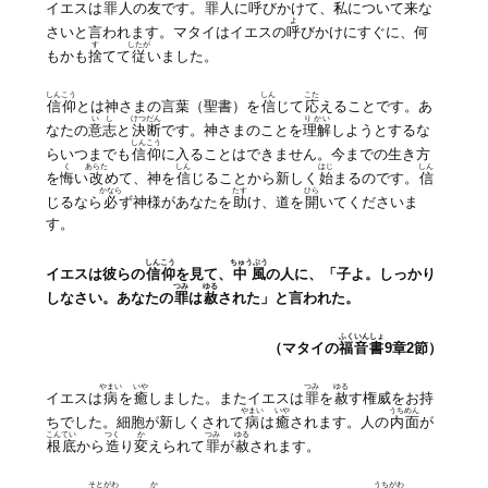
イエスは
罪人
の友です。
罪人
に
呼
びかけて、私について来な
よ
さいと言われます。マタイはイエスの
呼
びかけにすぐに、何
す
したが
もかも
捨
てて
従
いました。
しんこう
しん
こた
信仰
とは神さまの言葉（聖書）を
信
じて
応
えることです。あ
いし
けつだん
りかい
なたの
意志
と
決断
です。神さまのことを
理解
しようとするな
しんこう
らいつまでも
信仰
に入ることはできません。今までの生き方
く
あらた
しん
はじ
しん
を
悔
い
改
めて、神を
信
じることから新しく
始
まるのです。
信
かなら
たす
ひら
じるなら
必
ず神様があなたを
助
け、道を
開
いてくださいま
す。
しんこう
ちゅうぶう
イエスは彼らの
信仰
を見て、
中風
の人に、「子よ。しっかり
つみ
ゆる
しなさい。あなたの
罪
は
赦
された」と言われた。
ふくいんしょ
（マタイの
福音書
9章2節）
やまい
いや
つみ
ゆる
イエスは
病
を
癒
しました。またイエスは
罪
を
赦
す権威をお持
やまい
いや
うちめん
ちでした。細胞が新しくされて
病
は
癒
されます。人の
内面
が
こんてい
つく
か
つみ
ゆる
根底
から
造
り
変
えられて
罪
が
赦
されます。
そとがわ
か
うちがわ