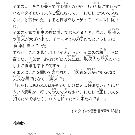
さ
みち
とお
しゅうぜいしょ
イエスは、そこを
去
って
道
を
通
りながら、
収税所
にすわって
らん
き
いるマタイという人をご
覧
になって、「わたしについて
来
な
い
したが
さい」と
言
われた。すると彼は立ち上がって、イエスに
従
っ
た。
しょくじ
せき
つ
しゅ
ぜいにん
イエスが家で
食事
の
席
に
着
いておられるとき、見よ、
取
税人
つみびと
き
でし
や
罪人
が大ぜい
来
て、イエスやその
弟子
たちといっしょに
しょくたく
つ
食卓
に
着
いていた。
びと
でし
すると、これを見たパリサイ
人
たちが、イエスの
弟子
たちに
い
せんせい
しゅ
ぜいにん
つみびと
言
った。「なぜ、あなたがたの
先生
は、
取
税人
や
罪人
といっ
しょくじ
しょに
食事
をするのですか。」
い
いしゃ
ひつよう
イエスはこれを聞いて
言
われた。「
医者
を
必要
とするのは
じょうぶ
もの
びょうにん
丈夫
な
者
ではなく、
病人
です。
この
この
『わたしはあわれみは
好
むが、いけにえは
好
まない』とはど
いみ
まな
き
ただ
ういう
意味
か、行って
学
んで
来
なさい。わたしは
正
しい人を
まね
つみびと
まね
き
招
くためではなく、
罪人
を
招
くために
来
たのです。」
（マタイの福音書9章9-13節）
<説教>
つみびと
つみびと
よ