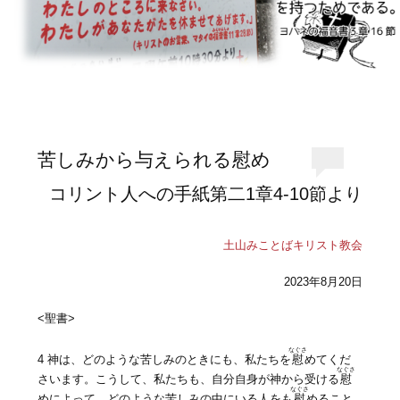
苦しみから与えられる慰め
コリント人への手紙第二1章4-10節より
土山みことばキリスト教会
2023年8月20日
<聖書>
なぐさ
4 神は、どのような苦しみのときにも、私たちを
慰
めてくだ
なぐさ
さいます。こうして、私たちも、自分自身が神から受ける
慰
なぐさ
めによって、どのような苦しみの中にいる人をも
慰
めること