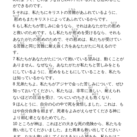
ができるのです。
くなん
5 それは、私たちにキリストの
苦難
があふれているように、
なぐさ
慰
めもまたキリストによってあふれているからです。
なぐさ
6 もし私たちが苦しみに会うなら、それはあなたがたの
慰
め
なぐさ
と救いのためです。もし私たちが
慰
めを受けるなら、それも
なぐさ
なぐさ
あなたがたの
慰
めのためで、その
慰
めは、私たちが受けてい
くなん
くなん
た
ぬ
る
苦難
と同じ
苦難
に
耐
え
抜
く力をあなたがたに与えるので
す。
のぞ
7 私たちがあなたがたについて抱いている
望
みは、動くことが
ありません。なぜなら、あなたがたが私たちと苦しみをとも
なぐさ
にしているように、
慰
めをもともにしていることを、私たち
は知っているからです。
8 兄弟たちよ。私たちがアジヤで会った苦しみについて、ぜひ
はげ
た
知っておいてください。私たちは、非常に
激
しい、
耐
えられ
あっぱく
あやう
ないほどの
圧迫
を受け、ついにいのちさえも
危
くなり、
かくご
9 ほんとうに、自分の心の中で死を
覚悟
しました。これは、も
たの
はや自分自身を
頼
まず、死者をよみがえらせてくださる神に
たの
より
頼
む者となるためでした。
10 ところが神は、これほどの大きな死の危険から、私たちを
救い出してくださいました。また将来も救い出してください
のぞ
ます。なおも救い出してくださるという
望
みを、私たちはこ