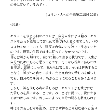
の神に置いているのです。
（コリント人への手紙第二1章4-10節）
<説教>
たの
キリストを信じる前のパウロは、自分自身により
頼
み、キリ
はくがい
ぼうりょく
スト者たちを
迫害
して苦しめて
暴力
をふるう者でした。パウ
ほこ
ロは神を信じていても、現実は自分の力を
誇
って生きていた
のです。現実の生活では神に従っていなかったのです。
つみ
はな
たよ
罪
とは神から
離
れて、自分に
頼
って生きる状態です。人生が
自分のためにあると思うことです。そこから現実にあらわれ
つみぶか
げんどう
る
罪深
い
言動
によって、私たちは苦しみ、それは解決するこ
ほろ
となく、
滅
びへと向かいます。たとえ自分で苦しみを解決し
ほこ
ても、自分の力を
誇
り、高ぶるようになることも多くありま
す。
しかし、神を信じる者の苦しみは、キリストがお受けになっ
た苦しみを共にすることです。みことばに従って、愛に生き
る者の苦しみです。苦しみによって自分の弱さを教えられま
す。
なぐさ
たの
つく
神はその苦しむ者を
慰
め、ますます神をより
頼
む者へと
造
り