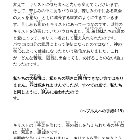
に
変えて、キリストに
似
た者へと内から変えてくださいます。
そして、苦しみの中にあるパウロは、苦しみの中にある教会
なぐさ
の人々を
慰
め、ともに成長する家族のように生きていきま
なぐさ
す。苦しみも
慰
めもキリストにあって一つなのです。以前の
きょうだい
しまい
なぐさ
キリストを迫害していたパウロもまた、
兄弟
姉妹
たちの
慰
め
むか
い
と愛によって、キリスト者として
迎
え
入
れられたのです。
パウロは自分の意思によって使徒になったのではなく、神の
みこころ
御心
によって使徒になったという確信がありました。これ
くきょう
こんなん
が、どんな
苦境
、
困難
に出会っても、めげることのない理由
だったのです。
だいさいし
どうじょう
私たちの
大祭司
は、私たちの弱さに
同情
できない方ではあり
つみ
ません。
罪
は犯されませんでしたが、すべての点で、私たち
こころ
と同じように、
試
みに会われたので
す。
（ヘブル人への手紙4:15）
じゅうじか
つみ
ゆる
とくちょう
キリストの
十字架
を信じて、
罪
の
赦
しを与えられた者の
特徴
すなお
けんきょ
は、
素直
さ、
謙虚
さです。
表面的な良い人ではありません。キリストを愛して生きよう