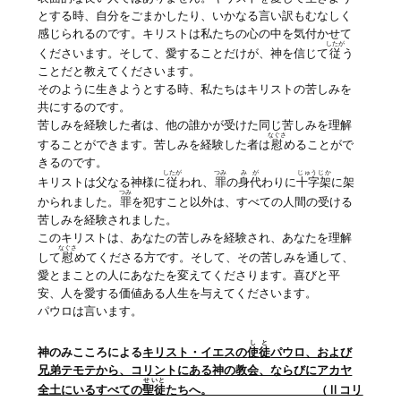
とする時、自分をごまかしたり、いかなる言い訳もむなしく
感じられるのです。キリストは私たちの心の中を気付かせて
したが
くださいます。そして、愛することだけが、神を信じて
従
う
ことだと教えてくださいます。
そのように生きようとする時、私たちはキリストの苦しみを
共にするのです。
苦しみを経験した者は、他の誰かが受けた同じ苦しみを理解
なぐさ
することができます。苦しみを経験した者は
慰
めることがで
きるのです。
したが
つみ
みが
じゅうじか
キリストは父なる神様に
従
われ、
罪
の
身代
わりに
十字架
に架
つみ
かられました。
罪
を犯すこと以外は、すべての人間の受ける
苦しみを経験されました。
このキリストは、あなたの苦しみを経験され、あなたを理解
なぐさ
して
慰
めてくださる方です。そして、その苦しみを通して、
愛とまことの人にあなたを変えてくださります。喜びと平
安、人を愛する価値ある人生を与えてくださいます。
パウロは言います。
しと
神のみこころによる
キリスト・イエスの
使徒
パウロ、および
兄弟テモテから、コリントにある
神の教会
、ならびにアカヤ
せいと
全土にいるすべての
聖徒
たちへ。 （Ⅱコリ