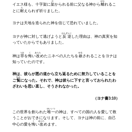
か
はな
イエス様も、十字架に
架
かられる前に父なる神から
離
れるこ
た
とに
耐
えられず祈りました。
ヨナは天地を造られた神を信じて恐れていました。
はんぎゃく
ヨナが神に対して逃げようと
反逆
した理由は、神の真実を知
っていたからでもありました。
つみ
く
あらた
ゆる
神は
罪
を
悔
い
改
めたニネベの人たちを
赦
されることをヨナは
知っていたのです。
神は、彼らが悪の道から立ち返るために努力していることを
らん
ご
覧
になった。それで、神は彼らに下すと言っておられたわ
ざわいを思い直し、そうされなかった。
（ヨナ書3:10）
ゆいいつ
この世界を創られた
唯一
の神は、すべての国の人を愛して救
うことがおできになります。そして、ヨナは神の前に、自己
く
あらた
中心の愛を
悔
い
改
めます。