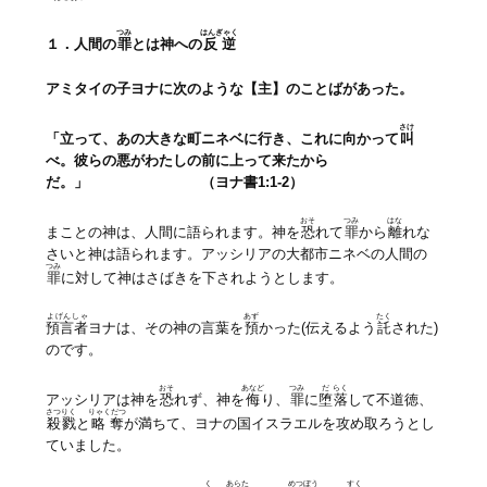
つみ
はんぎゃく
１．人間の
罪
とは神への
反逆
アミタイの子ヨナに次のような【主】のことばがあった。
さけ
「立って、あの大きな町ニネベに行き、これに向かって
叫
べ。彼らの悪がわたしの前に上って来たから
だ。」 （ヨナ書1:1-2）
おそ
つみ
はな
まことの神は、人間に語られます。神を
恐
れて
罪
から
離
れな
さいと神は語られます。アッシリアの大都市ニネベの人間の
つみ
罪
に対して神はさばきを下されようとします。
よげんしゃ
あず
たく
預言者
ヨナは、その神の言葉を
預
かった(伝えるよう
託
された)
のです。
おそ
あなど
つみ
だ
らく
アッシリアは神を
恐
れず、神を
侮
り、
罪
に
堕
落
して不道徳、
さつりく
りゃくだつ
殺戮
と
略奪
が満ちて、ヨナの国イスラエルを攻め取ろうとし
ていました。
く
あらた
めつぼう
すく