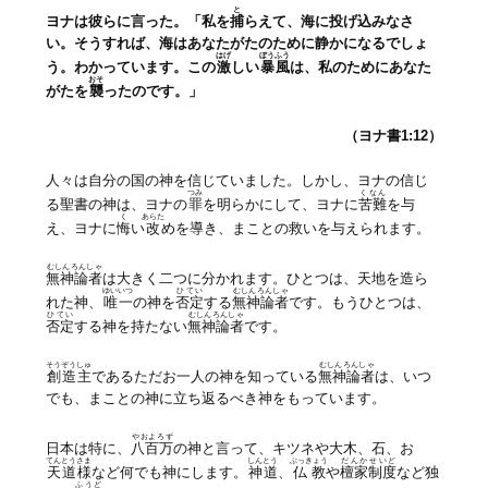
と
ヨナは彼らに言った。「私を
捕
らえて、海に投げ込みなさ
い。そうすれば、海はあなたがたのために静かになるでしょ
はげ
ぼうふう
う。わかっています。この
激
しい
暴風
は、私のためにあなた
おそ
がたを
襲
ったのです。」
（ヨナ書1:12）
人々は自分の国の神を信じていました。しかし、ヨナの信じ
つみ
くなん
る聖書の神は、ヨナの
罪
を明らかにして、ヨナに
苦難
を与
く
あらた
え、ヨナに
悔
い
改
めを導き、まことの救いを与えられます。
むしんろんしゃ
無神論者
は大きく二つに分かれます。ひとつは、天地を造ら
ゆいいつ
ひてい
むしんろんしゃ
れた神、
唯一
の神を
否定
する
無神論者
です。もうひとつは、
ひてい
むしんろんしゃ
否定
する神を持たない
無神論者
です。
そうぞう
しゅ
むしんろんしゃ
創造
主
であるただお一人の神を知っている
無神論者
は、いつ
でも、まことの神に立ち返るべき神をもっています。
やおよろず
日本は特に、
八百万
の神と言って、キツネや大木、石、お
てんとう
さま
しんとう
ぶっきょう
だんか
せいど
天道
様
など何でも神にします。
神道
、
仏教
や
檀家
制度
など独
ふうど