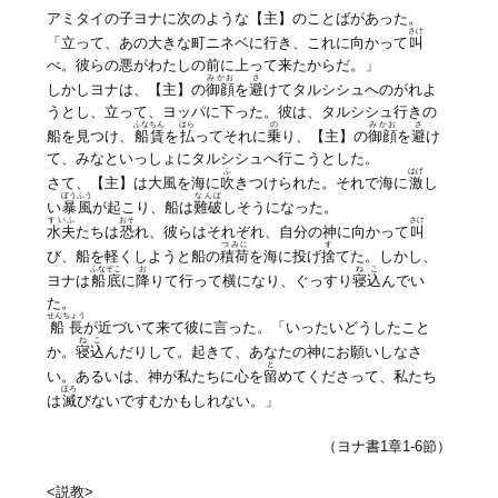
アミタイの子ヨナに次のような【主】のことばがあった。
さけ
「立って、あの大きな町ニネベに行き、これに向かって
叫
べ。彼らの悪がわたしの前に上って来たからだ。」
みかお
さ
しかしヨナは、【主】の
御顔
を
避
けてタルシシュへのがれよ
うとし、立って、ヨッパに下った。彼は、タルシシュ行きの
ふなちん
はら
の
みかお
さ
船を見つけ、
船賃
を
払
ってそれに
乗
り、【主】の
御顔
を
避
け
て、みなといっしょにタルシシュへ行こうとした。
ふ
はげ
さて、【主】は大風を海に
吹
きつけられた。それで海に
激
し
ぼうふう
なんぱ
い
暴風
が起こり、船は
難破
しそうになった。
すいふ
おそ
さけ
水夫
たちは
恐
れ、彼らはそれぞれ、自分の神に向かって
叫
つみに
す
び、船を軽くしようと船の
積荷
を海に投げ
捨
てた。しかし、
ふなぞこ
お
ねこ
ヨナは
船底
に
降
りて行って横になり、ぐっすり
寝込
んでい
た。
せんちょう
船長
が近づいて来て彼に言った。「いったいどうしたこと
ねこ
か。
寝込
んだりして。起きて、あなたの神にお願いしなさ
と
い。あるいは、神が私たちに心を
留
めてくださって、私たち
ほろ
は
滅
びないですむかもしれない。」
（ヨナ書1章1-6節）
<説教>