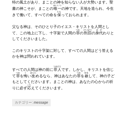
特の
風土
があり、まことの神を知らない人が大勢います。聖
ゆいいつ
書の神こそが、まことの
唯一
の神です。天地を造られ、今生
たも
きて働いて、すべての命を
保
っておられます。
父なる神は、そのひとり子のイエス・キリストを人間とし
つみ
けいばつ
みが
て、この地上に下し、十字架で人間の
罪
の
刑罰
の
身代
わりと
してくださいました。
このキリストの十字架に対して、すべての人間はどう答える
かを神は問われています。
つみびと
すべての人間は神の前に
罪人
です。しかし、キリストを信じ
つみ
く
あらた
つみ
ゆる
て
罪
を
悔
い
改
めるなら、神はあなたの
罪
を
赦
して、神の子ど
もとしてくださいます。まことの神は、あなたの心からの祈
こた
りに必ず
応
えてくださいます。
カテゴリー:
message
投稿ナビゲーション