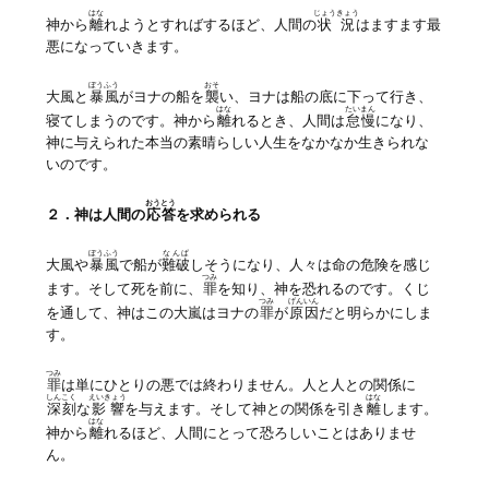
はな
じょうきょう
神から
離
れようとすればするほど、人間の
状況
はますます最
悪になっていきます。
ぼうふう
おそ
大風と
暴風
がヨナの船を
襲
い、ヨナは船の底に下って行き、
はな
たいまん
寝てしまうのです。神から
離
れるとき、人間は
怠慢
になり、
神に与えられた本当の素晴らしい人生をなかなか生きられな
いのです。
おうとう
２．神は人間の
応答
を求められる
ぼうふう
なんぱ
大風や
暴風
で船が
難破
しそうになり、人々は命の危険を感じ
つみ
ます。そして死を前に、
罪
を知り、神を恐れるのです。くじ
つみ
げんいん
を通して、神はこの大嵐はヨナの
罪
が
原因
だと明らかにしま
す。
つみ
罪
は単にひとりの悪では終わりません。人と人との関係に
しんこく
えいきょう
はな
深刻
な
影響
を与えます。そして神との関係を引き
離
します。
はな
神から
離
れるほど、人間にとって恐ろしいことはありませ
ん。