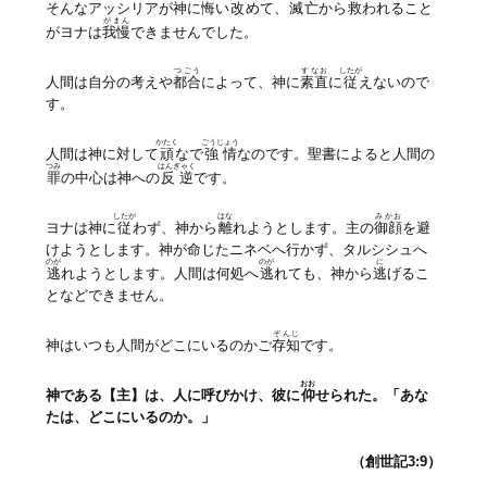
そんなアッシリアが神に
悔
い
改
めて、
滅亡
から
救
われること
がまん
がヨナは
我慢
できませんでした。
つごう
すなお
したが
人間は自分の考えや
都合
によって、神に
素直
に
従
えないので
す。
かたく
ごうじょう
人間は神に対して
頑
なで
強情
なのです。聖書によると人間の
つみ
はんぎゃく
罪
の中心は神への
反逆
です。
したが
はな
みかお
ヨナは神に
従
わず、神から
離
れようとします。主の
御顔
を避
けようとします。神が命じたニネベへ行かず、タルシシュへ
のが
のが
に
逃
れようとします。人間は何処へ
逃
れても、神から
逃
げるこ
となどできません。
ぞんじ
神はいつも人間がどこにいるのかご
存知
です。
おお
神である【主】は、人に呼びかけ、彼に
仰
せられた。「あな
たは、どこにいるのか。」
（創世記3:9）