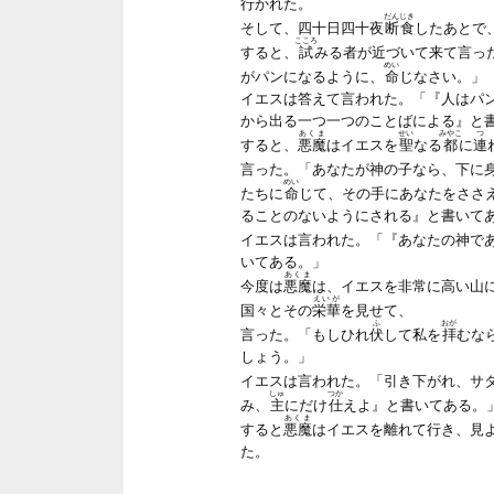
行かれた。
だんじき
そして、四十日四十夜
断食
したあとで
こころ
すると、
試
みる者が近づいて来て言っ
めい
がパンになるように、
命
じなさい。」
イエスは答えて言われた。「『人はパ
から出る一つ一つのことばによる』と
あくま
せい
みやこ
つ
すると、
悪魔
はイエスを
聖
なる
都
に
連
言った。「あなたが神の子なら、下に
めい
たちに
命
じて、その手にあなたをささ
ることのないようにされる』と書いて
イエスは言われた。「『あなたの神で
いてある。」
あくま
今度は
悪魔
は、イエスを非常に高い山
えいが
国々とその
栄華
を見せて、
ふ
おが
言った。「もしひれ
伏
して私を
拝
むな
しょう。」
イエスは言われた。「引き下がれ、サ
しゅ
つか
み、
主
にだけ
仕
えよ』と書いてある。
あくま
すると
悪魔
はイエスを離れて行き、見
た。