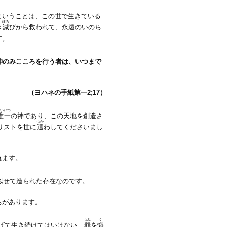
ということは、この世で生きている
ほろ
き
滅
びから救われて、永遠のいのち
す。
神のみこころを行う者は、いつまで
（ヨハネの手紙第一2;17）
いいつ
唯一
の神であり、この天地を創造さ
つか
リストを世に
遣
わしてくださいまし
れます。
似せて造られた存在なのです。
ちがあります。
つみ
く
げて生き続けてはいけない、
罪
を
悔