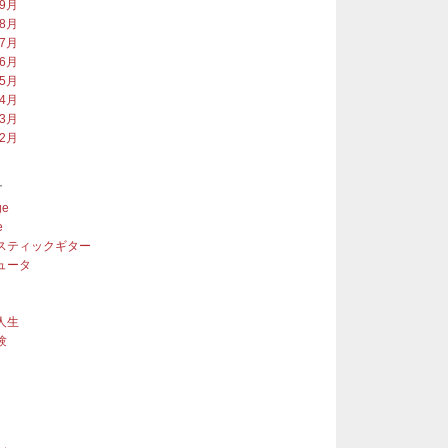
年9月
年8月
年7月
年6月
年5月
年4月
年3月
年2月
ー
ge
e
スティックギター
ュータ
人生
験