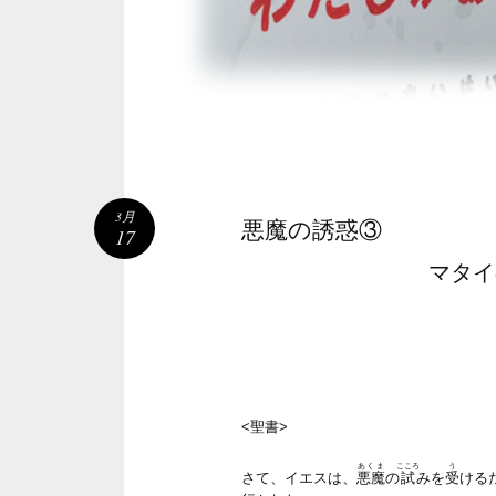
3月
悪魔の誘惑③
17
マタイ
<聖書>
あくま
こころ
う
さて、イエスは、
悪魔
の
試
みを
受
ける