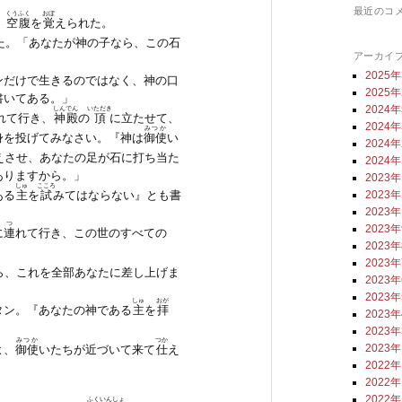
最近のコ
くうふく
おぼ
、
空腹
を
覚
えられた。
た。「あなたが神の子なら、この石
アーカイ
2025
ンだけで生きるのではなく、神の口
2025
書いてある。」
2024
しんでん
いただき
れて行き、
神殿
の
頂
に立たせて、
2024
みつか
身を投げてみなさい。『神は
御使
い
2024
えさせ、あなたの足が石に打ち当た
2024
ありますから。」
2023
しゅ
こころ
2023
ある
主
を
試
みてはならない』とも書
2023
つ
2023
に
連
れて行き、この世のすべての
2023
2023
ら、これを全部あなたに差し上げま
2023
2023
しゅ
おが
タン。『あなたの神である
主
を
拝
2023
」
2023
みつか
つか
2023
よ、
御使
いたちが近づいて来て
仕
え
2022
2022
2022
ふくいんしょ