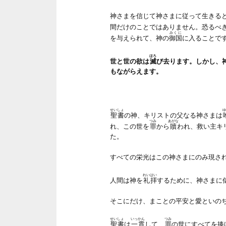
神さまを信じて神さまに従って生きる
間だけのことではありません。恐るべ
みくに
を与えられて、神の
御国
に入ることで
ほろ
世と世の欲は
滅
び去ります。しかし、
もながらえます。
せいしょ
ゆ
聖書
の神、キリストの父なる神さまは
つみ
あがな
れ、この世を
罪
から
贖
われ、救い主キ
た。
すべての栄光はこの神さまにのみ現さ
れいはい
人間は神を
礼拝
するために、神さまに
そこにだけ、まことの平安と愛といの
せいしょ
いっかん
つみ
聖書
は
一貫
して、
罪
の世にすべてを捧