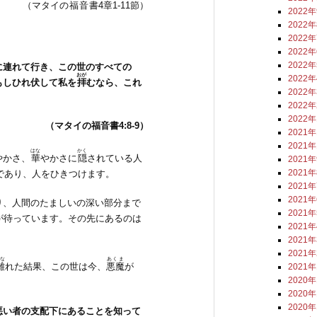
（マタイの
福音書
4章1-11節）
2022
2022
2022
2022
2022
に連れて行き、この世のすべての
おが
2022
もしひれ伏して私を
拝
むなら、これ
2022
2022
2022
（マタイの福音書4:8-9
）
2021
2021
はな
かく
やかさ、
華
やかさに
隠
されている人
2021
2021
であり、人をひきつけます。
2021
2021
り、人間のたましいの深い部分まで
2021
が待っています。その先にあるのは
2021
2021
2021
な
あくま
離
れた結果、この世は今、
悪魔
が
2021
2020
2020
2020
悪い者の支配下にあることを知って