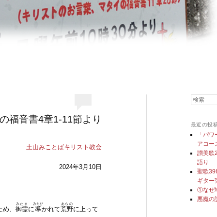
検索
の福音書4章1-11節より
最近の投
「パワ
アコー
土山みことばキリスト教会
讃美歌
語り
2024年3月10日
聖歌3
ギター
①なぜ
悪魔の
みたま
みちび
あらの
ため、
御霊
に
導
かれて
荒野
に上って