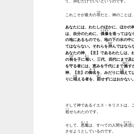
て、
拝
むだけでいいというのです。
つみ
これこそが最大の
罪
だと、神のことば
あなたには、わたしのほかに、ほかの
ぐうぞう
は、自分のために、
偶像
を造ってはな
の地にあるものでも、地の下の水の中
おが
てはならない。それらを
拝
んではなら
あなたの神、【主】であるわたしは、
とが
むく
の
咎
を子に
報
い、三代、四代にまで及
ほどこ
を守る者には、恵みを千代にまで
施
す
みな
とな
神、【主】の
御名
を、みだりに
唱
えて
とな
ばっ
りに
唱
える者を、
罰
せずにはおかない
そして神であるイエス・キリストは、
しょ
処
せられたのです。
あくま
ゆうわく
そして、
悪魔
は、すべての人間を
誘惑
させようとしているのです。