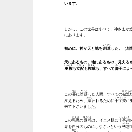
います。
しかし、この世界はすべて、神さまが
にあります。
そうぞう
初めに、神が天と地を
創造
した。（創世
天にあるもの、地にあるもの、見える
しゅけん
しはい
けんい
みこ
主権
も
支配
も
権威
も、すべて
御子
によ
つみ
だ
らく
ひぞうぶ
この
罪
に
堕
落
した人間、すべての
被造
あがな
じゅうじか
変えるため、
贖
われるために
十字架
に
来て下さいました。
あくま
ゆうわく
じゅうじか
この
悪魔
の
誘惑
は、イエス様に
十字架
ゆうわく
界を自分のものにしなさいという
誘惑
おが