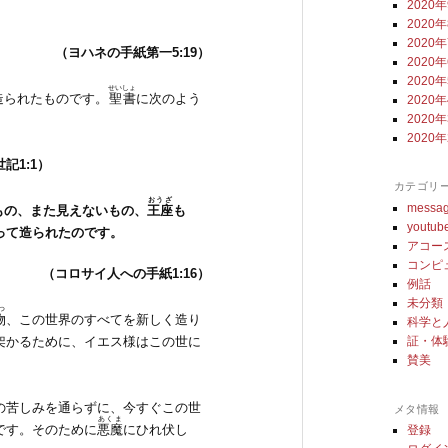
2020
2020
2020
（ヨハネの手紙第一5:19
）
2020
2020
せいしょ
造られたものです。
聖書
に次のよう
2020
2020
2020
記1:1）
カテゴリ
おうざ
messa
もの、また見えないもの、
王座
も
youtub
って造られたのです。
アコー
コンピ
（コロサイ人への手紙1:16）
例話
未分類
つ
物
、この世界のすべてを新しく造り
科学と
架かるために、イエス様はこの世に
証・体
賛美
の苦しみを通らずに、今すぐこの世
メタ情報
あくま
です。そのために
悪魔
にひれ伏し
登録