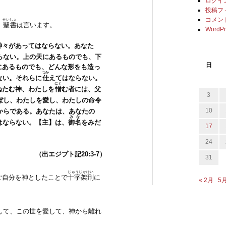
ログイ
投稿フ
コメン
せいしょ
、
聖書
は言います。
WordPr
神々があってはならない。あなた
らない。上の天にあるものでも、下
日
にあるものでも、どんな形をも造っ
つか
ない。それらに
仕
えてはならない。
にく
ねたむ神、わたしを
憎
む者には、父
3
ぼし、わたしを愛し、わたしの命令
10
からである。あなたは、あなたの
みな
はならない。【主】は、
御名
をみだ
17
。
24
（出エジプト記20:3-7
）
31
じゅうじかけい
ご自分を神としたことで
十字架刑
に
« 2月
5月
して、この世を愛して、神から離れ