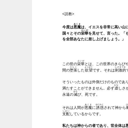
<説教>
あくま
今度は
悪魔
は、イエスを非常に高い山
えいが
国々とその
栄華
を見せて、言った。「
を全部あなたに差し上げましょう。」
えいが
この世の
栄華
とは、この世界のきらび
だらく
よくぼう
しげきてき
間の
堕落
した
欲望
です。それは
刺激的
そういったものは外側だけのものであ
むな
満たすことができません。必ず
虚
しさ
ほろ
永遠の
滅
び、死です。
あくま
ゆうわく
は
それは人間が
悪魔
に
誘惑
されて神から
しはい
支配
しているからです。
私たちは神からの者であり、世全体は