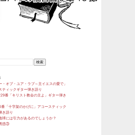
稿
ー・オブ・ユア・ラブ～主イエスの愛で」
スティックギター弾き語り
229番「キリスト教会の主よ」ギター弾き
96番「十字架のかげに」アコースティック
弾き語り
地球には引力があるのでしょうか？
誘惑③