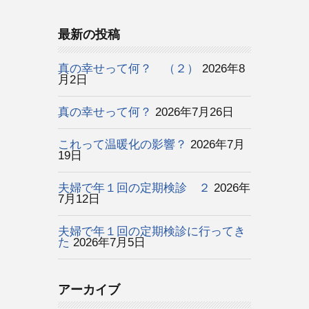
最新の投稿
真の幸せって何？ （２）
2026年8
月2日
真の幸せって何？
2026年7月26日
これって温暖化の影響？
2026年7月
19日
夫婦で年１回の定期検診 ２
2026年
7月12日
夫婦で年１回の定期検診に行ってき
た
2026年7月5日
アーカイブ