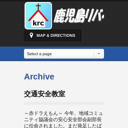
MAP & DIRECTIONS
Select a page
Archive
交通安全教室
～赤ドラえもん～ 今年、地域コミュ
ニティ協議会の安心安全部会副部長
に任命されました。まだ発足したば