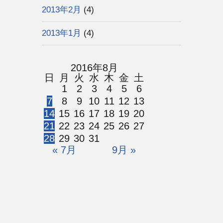
2013年2月
(4)
2013年1月
(4)
2016年8月
日
月
火
水
木
金
土
1
2
3
4
5
6
7
8
9
10
11
12
13
14
15
16
17
18
19
20
21
22
23
24
25
26
27
28
29
30
31
« 7月
9月 »