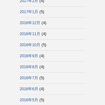
2017年2月
(4)
2017年1月
(5)
2016年12月
(4)
2016年11月
(4)
2016年10月
(5)
2016年9月
(4)
2016年8月
(4)
2016年7月
(5)
2016年6月
(4)
2016年5月
(5)