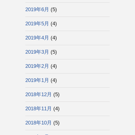
2019年6月
(5)
2019年5月
(4)
2019年4月
(4)
2019年3月
(5)
2019年2月
(4)
2019年1月
(4)
2018年12月
(5)
2018年11月
(4)
2018年10月
(5)