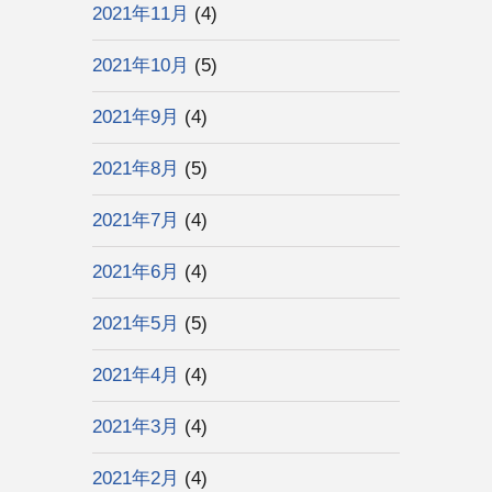
2021年11月
(4)
2021年10月
(5)
2021年9月
(4)
2021年8月
(5)
2021年7月
(4)
2021年6月
(4)
2021年5月
(5)
2021年4月
(4)
2021年3月
(4)
2021年2月
(4)