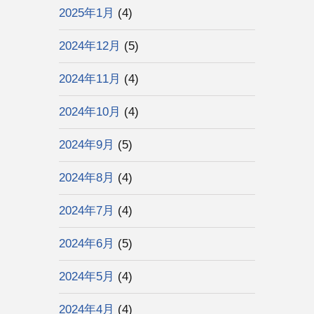
2025年1月
(4)
2024年12月
(5)
2024年11月
(4)
2024年10月
(4)
2024年9月
(5)
2024年8月
(4)
2024年7月
(4)
2024年6月
(5)
2024年5月
(4)
2024年4月
(4)