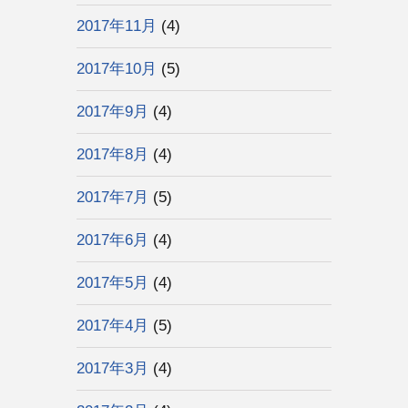
2017年11月
(4)
2017年10月
(5)
2017年9月
(4)
2017年8月
(4)
2017年7月
(5)
2017年6月
(4)
2017年5月
(4)
2017年4月
(5)
2017年3月
(4)