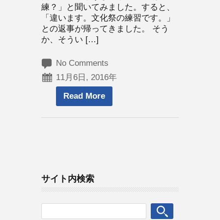
練？」と聞いてみました。すると、
「違います。文化祭の練習です。」
との返事が帰ってきました。 そう
か、そうい […]
No Comments
11月6日, 2016年
Read More
サイト内検索