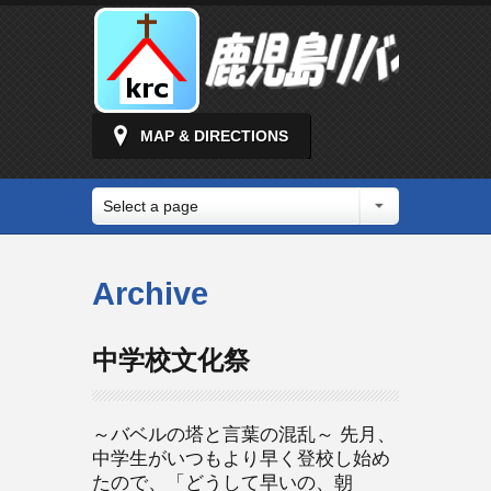
MAP & DIRECTIONS
Select a page
Archive
中学校文化祭
～バベルの塔と言葉の混乱～ 先月、
中学生がいつもより早く登校し始め
たので、「どうして早いの、朝