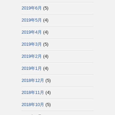
2019年6月
(5)
2019年5月
(4)
2019年4月
(4)
2019年3月
(5)
2019年2月
(4)
2019年1月
(4)
2018年12月
(5)
2018年11月
(4)
2018年10月
(5)