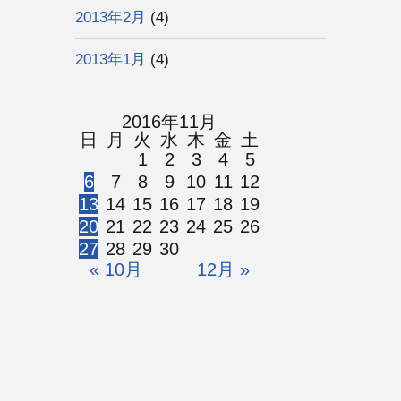
2013年2月
(4)
2013年1月
(4)
2016年11月
日
月
火
水
木
金
土
1
2
3
4
5
6
7
8
9
10
11
12
13
14
15
16
17
18
19
20
21
22
23
24
25
26
27
28
29
30
« 10月
12月 »