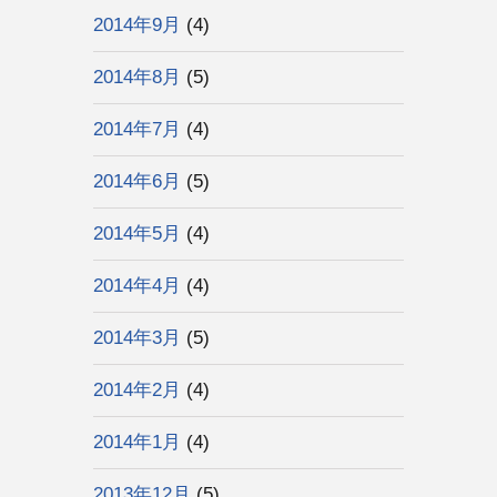
2014年9月
(4)
2014年8月
(5)
2014年7月
(4)
2014年6月
(5)
2014年5月
(4)
2014年4月
(4)
2014年3月
(5)
2014年2月
(4)
2014年1月
(4)
2013年12月
(5)