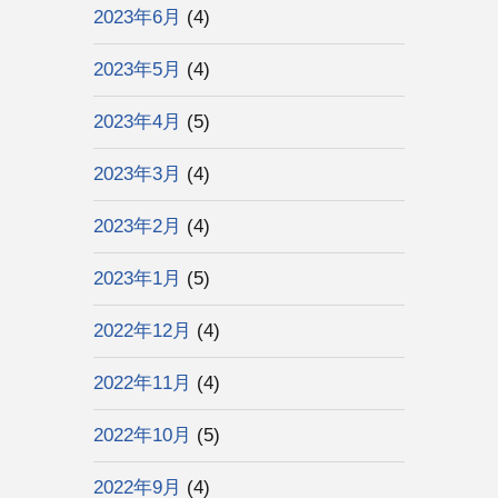
2023年6月
(4)
2023年5月
(4)
2023年4月
(5)
2023年3月
(4)
2023年2月
(4)
2023年1月
(5)
2022年12月
(4)
2022年11月
(4)
2022年10月
(5)
2022年9月
(4)