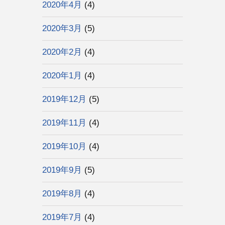
2020年4月
(4)
2020年3月
(5)
2020年2月
(4)
2020年1月
(4)
2019年12月
(5)
2019年11月
(4)
2019年10月
(4)
2019年9月
(5)
2019年8月
(4)
2019年7月
(4)