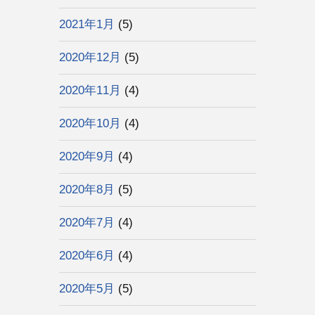
2021年1月
(5)
2020年12月
(5)
2020年11月
(4)
2020年10月
(4)
2020年9月
(4)
2020年8月
(5)
2020年7月
(4)
2020年6月
(4)
2020年5月
(5)