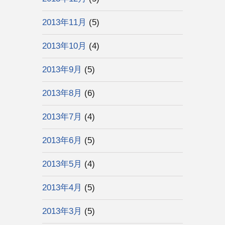
2013年11月
(5)
2013年10月
(4)
2013年9月
(5)
2013年8月
(6)
2013年7月
(4)
2013年6月
(5)
2013年5月
(4)
2013年4月
(5)
2013年3月
(5)