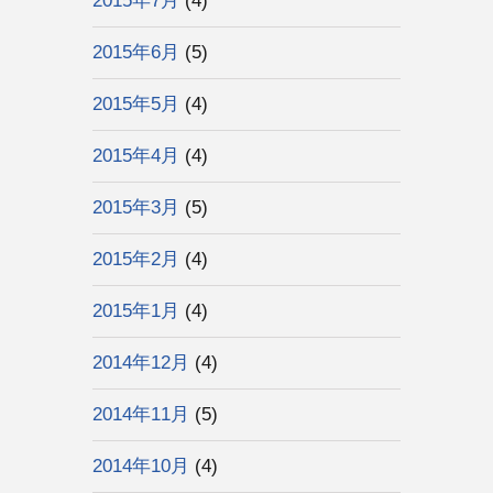
2015年7月
(4)
2015年6月
(5)
2015年5月
(4)
2015年4月
(4)
2015年3月
(5)
2015年2月
(4)
2015年1月
(4)
2014年12月
(4)
2014年11月
(5)
2014年10月
(4)