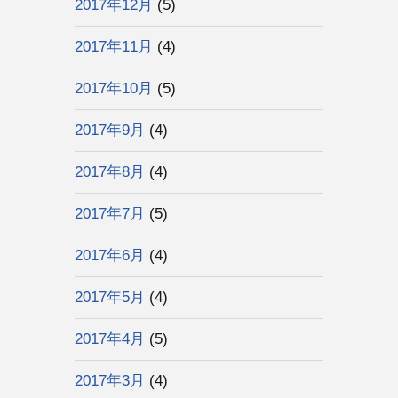
2017年12月
(5)
2017年11月
(4)
2017年10月
(5)
2017年9月
(4)
2017年8月
(4)
2017年7月
(5)
2017年6月
(4)
2017年5月
(4)
2017年4月
(5)
2017年3月
(4)