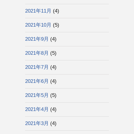
2021年11月
(4)
2021年10月
(5)
2021年9月
(4)
2021年8月
(5)
2021年7月
(4)
2021年6月
(4)
2021年5月
(5)
2021年4月
(4)
2021年3月
(4)