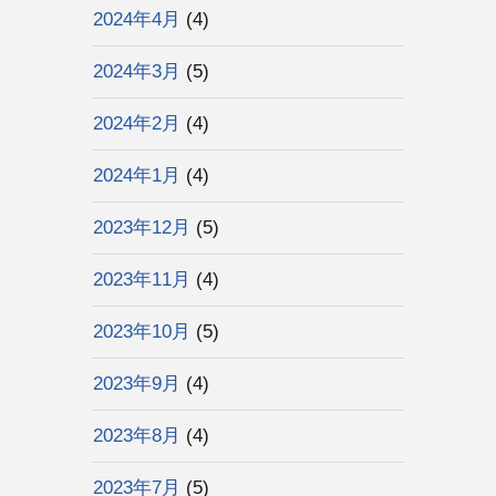
2024年4月
(4)
2024年3月
(5)
2024年2月
(4)
2024年1月
(4)
2023年12月
(5)
2023年11月
(4)
2023年10月
(5)
2023年9月
(4)
2023年8月
(4)
2023年7月
(5)