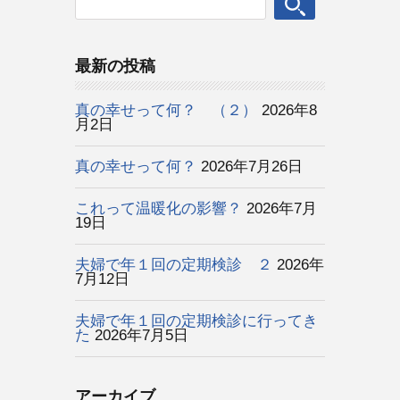
最新の投稿
真の幸せって何？ （２）
2026年8
月2日
真の幸せって何？
2026年7月26日
これって温暖化の影響？
2026年7月
19日
夫婦で年１回の定期検診 ２
2026年
7月12日
夫婦で年１回の定期検診に行ってき
た
2026年7月5日
アーカイブ