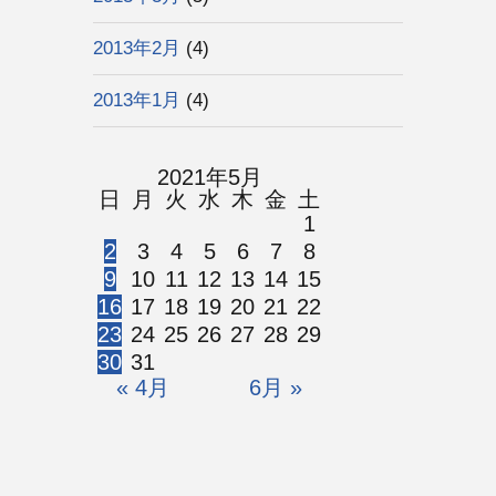
2013年2月
(4)
2013年1月
(4)
2021年5月
日
月
火
水
木
金
土
1
2
3
4
5
6
7
8
9
10
11
12
13
14
15
16
17
18
19
20
21
22
23
24
25
26
27
28
29
30
31
« 4月
6月 »