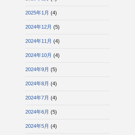
2025年1月
(4)
2024年12月
(5)
2024年11月
(4)
2024年10月
(4)
2024年9月
(5)
2024年8月
(4)
2024年7月
(4)
2024年6月
(5)
2024年5月
(4)