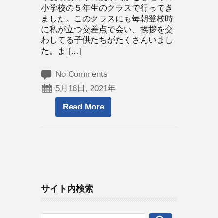
小学校の５年生のクラスで行ってき
ました。このクラスにも毎朝登校時
に私が立つ交差点で会い、挨拶を交
わしてる子供たちがたくさんいまし
た。ま […]
No Comments
5月16日, 2021年
Read More
サイト内検索