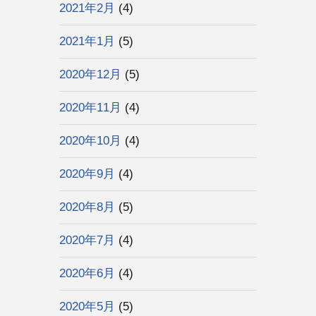
2021年2月
(4)
2021年1月
(5)
2020年12月
(5)
2020年11月
(4)
2020年10月
(4)
2020年9月
(4)
2020年8月
(5)
2020年7月
(4)
2020年6月
(4)
2020年5月
(5)