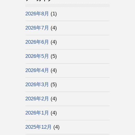
2026年8月
(1)
2026年7月
(4)
2026年6月
(4)
2026年5月
(5)
2026年4月
(4)
2026年3月
(5)
2026年2月
(4)
2026年1月
(4)
2025年12月
(4)