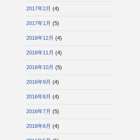
2017年2月
(4)
2017年1月
(5)
2016年12月
(4)
2016年11月
(4)
2016年10月
(5)
2016年9月
(4)
2016年8月
(4)
2016年7月
(5)
2016年6月
(4)