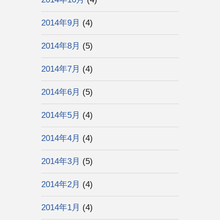
2014年9月
(4)
2014年8月
(5)
2014年7月
(4)
2014年6月
(5)
2014年5月
(4)
2014年4月
(4)
2014年3月
(5)
2014年2月
(4)
2014年1月
(4)