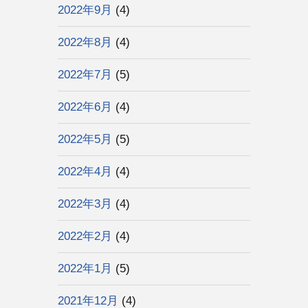
2022年9月
(4)
2022年8月
(4)
2022年7月
(5)
2022年6月
(4)
2022年5月
(5)
2022年4月
(4)
2022年3月
(4)
2022年2月
(4)
2022年1月
(5)
2021年12月
(4)