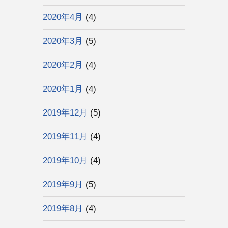
2020年4月
(4)
2020年3月
(5)
2020年2月
(4)
2020年1月
(4)
2019年12月
(5)
2019年11月
(4)
2019年10月
(4)
2019年9月
(5)
2019年8月
(4)