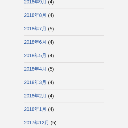
2018年9月
(4)
2018年8月
(4)
2018年7月
(5)
2018年6月
(4)
2018年5月
(4)
2018年4月
(5)
2018年3月
(4)
2018年2月
(4)
2018年1月
(4)
2017年12月
(5)