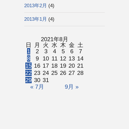
2013年2月
(4)
2013年1月
(4)
2021年8月
日
月
火
水
木
金
土
1
2
3
4
5
6
7
8
9
10
11
12
13
14
15
16
17
18
19
20
21
22
23
24
25
26
27
28
29
30
31
« 7月
9月 »