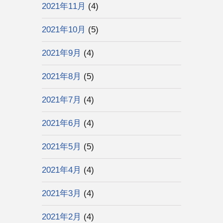
2021年11月
(4)
2021年10月
(5)
2021年9月
(4)
2021年8月
(5)
2021年7月
(4)
2021年6月
(4)
2021年5月
(5)
2021年4月
(4)
2021年3月
(4)
2021年2月
(4)