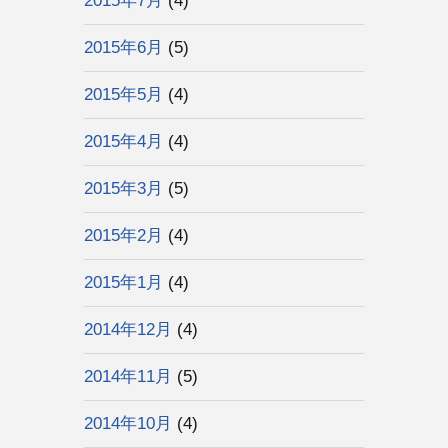
2015年7月
(4)
2015年6月
(5)
2015年5月
(4)
2015年4月
(4)
2015年3月
(5)
2015年2月
(4)
2015年1月
(4)
2014年12月
(4)
2014年11月
(5)
2014年10月
(4)