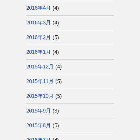
2016年4月
(4)
2016年3月
(4)
2016年2月
(5)
2016年1月
(4)
2015年12月
(4)
2015年11月
(5)
2015年10月
(5)
2015年9月
(3)
2015年8月
(5)