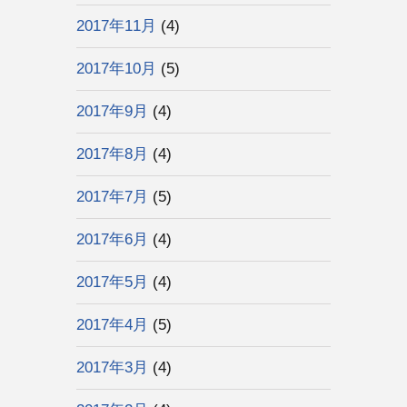
2017年11月
(4)
2017年10月
(5)
2017年9月
(4)
2017年8月
(4)
2017年7月
(5)
2017年6月
(4)
2017年5月
(4)
2017年4月
(5)
2017年3月
(4)