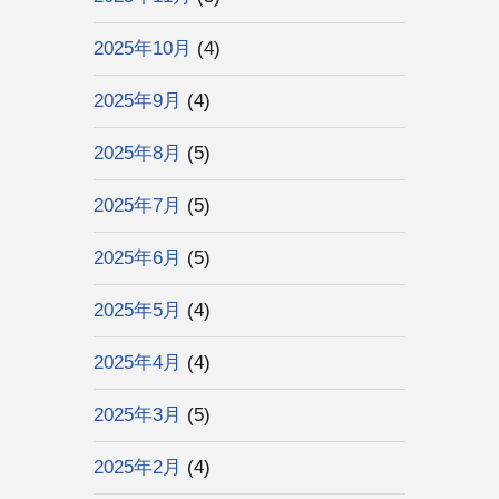
2025年10月
(4)
2025年9月
(4)
2025年8月
(5)
2025年7月
(5)
2025年6月
(5)
2025年5月
(4)
2025年4月
(4)
2025年3月
(5)
2025年2月
(4)