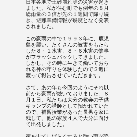
日本各地で土砂崩れ等の災害が起き
ました。私が住む町でも例年の８月
総雨量の３倍が先の１週間で降り続
き、避難準備情報が幾度となく発表
されました。
この豪雨の中で１９９３年に、鹿児
島を襲い、たくさんの被害をもたら
した８・１水害、８・６水害の惨事
がフラッシュバックしてきました。
しかし、その時に生きて働いておら
れる神の守りを体験したので２週に
渡って報告させていただきます。
さて、あの年も今回のようにそれ以
前から豪雨が続いておりました。８
月１日、私たちは大分の教会の子供
キャンプの講師として招かれていた
ので、補習授業があった長男を家に
残して、他の家族４人で大分に向け
て出発しました。
家を出てしばらくすると強い雨が降