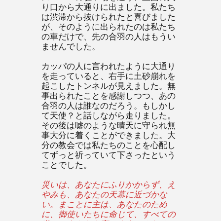
り口から大通りに出ました。私たち
は渋滞から抜けられたと喜びました
が、そのように出られたのは私たち
の車だけで、先の合羽の人はもうい
ませんでした。
カッパの人に言われたように大通り
を走っていると、右手に土砂崩れを
起こしたトンネルが見えました。無
事出られたことを感謝しつつ、あの
合羽の人は誰なのだろう。もしかし
て天使？と話しながら走りました。
その後は嘘のような晴天に守られ無
事大分に着くことができました。大
分の教会では私たちのことを心配し
てずっと祈っていて下さったという
ことでした。
災いは、あなたにふりかからず、え
やみも、あなたの天幕に近づかな
い。まことに主は、あなたのため
に、御使いたちに命じて、すべての