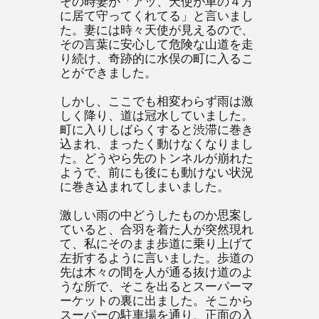
その時妻が「アッ、天使が車の４方
に居て守ってくれてる」と言いまし
た。妻には時々天使が見えるので、
その言葉に安心して危険な山道を走
り続け、奇跡的に水俣の町に入るこ
とができました。
しかし、ここでも相変わらず雨は激
しく降り、道は冠水していました。
町に入りしばらくすると渋滞に巻き
込まれ、まったく動けなくなりまし
た。どうやら先のトンネルが崩れた
ようで、前にも後にも動けない状況
に巻き込まれてしまいました。
激しい雨の中どうしたものか思案し
ていると、合羽を着た人が突然現れ
て、私にそのまま歩道に乗り上げて
左折するように言いました。歩道の
先は木々の間を人が通る抜け道のよ
うな所で、そこを出るとスーパーマ
ーケットの裏に出ました。そこから
スーパーの駐車場を通り、正面の入