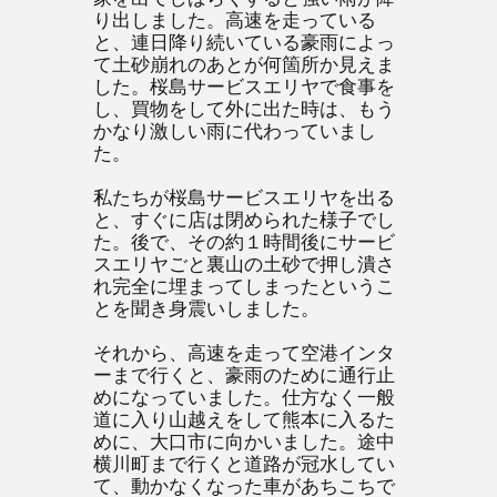
り出しました。高速を走っている
と、連日降り続いている豪雨によっ
て土砂崩れのあとが何箇所か見えま
した。桜島サービスエリヤで食事を
し、買物をして外に出た時は、もう
かなり激しい雨に代わっていまし
た。
私たちが桜島サービスエリヤを出る
と、すぐに店は閉められた様子でし
た。後で、その約１時間後にサービ
スエリヤごと裏山の土砂で押し潰さ
れ完全に埋まってしまったというこ
とを聞き身震いしました。
それから、高速を走って空港インタ
ーまで行くと、豪雨のために通行止
めになっていました。仕方なく一般
道に入り山越えをして熊本に入るた
めに、大口市に向かいました。途中
横川町まで行くと道路が冠水してい
て、動かなくなった車があちこちで