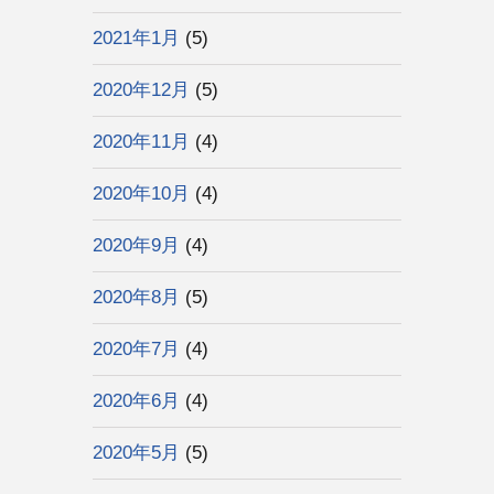
2021年1月
(5)
2020年12月
(5)
2020年11月
(4)
2020年10月
(4)
2020年9月
(4)
2020年8月
(5)
2020年7月
(4)
2020年6月
(4)
2020年5月
(5)