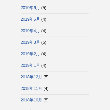
2019年6月
(5)
2019年5月
(4)
2019年4月
(4)
2019年3月
(5)
2019年2月
(4)
2019年1月
(4)
2018年12月
(5)
2018年11月
(4)
2018年10月
(5)