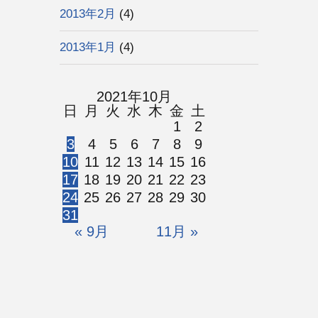
2013年2月
(4)
2013年1月
(4)
2021年10月
日
月
火
水
木
金
土
1
2
3
4
5
6
7
8
9
10
11
12
13
14
15
16
17
18
19
20
21
22
23
24
25
26
27
28
29
30
31
« 9月
11月 »