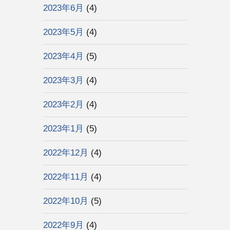
2023年6月
(4)
2023年5月
(4)
2023年4月
(5)
2023年3月
(4)
2023年2月
(4)
2023年1月
(5)
2022年12月
(4)
2022年11月
(4)
2022年10月
(5)
2022年9月
(4)