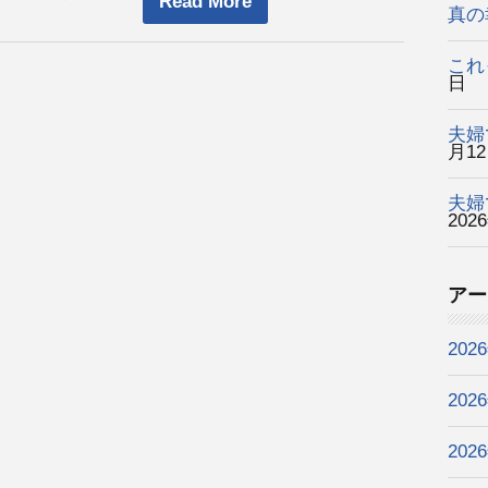
Read More
真の
これ
日
夫婦
月1
夫婦
202
アー
202
202
202