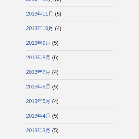
2013年11月
(5)
2013年10月
(4)
2013年9月
(5)
2013年8月
(6)
2013年7月
(4)
2013年6月
(5)
2013年5月
(4)
2013年4月
(5)
2013年3月
(5)