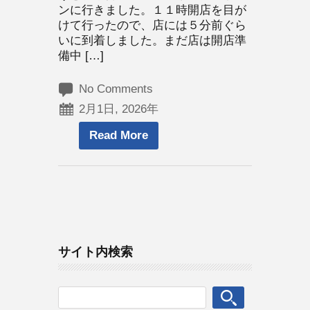
ンに行きました。１１時開店を目が
けて行ったので、店には５分前ぐら
いに到着しました。まだ店は開店準
備中 […]
No Comments
2月1日, 2026年
Read More
サイト内検索