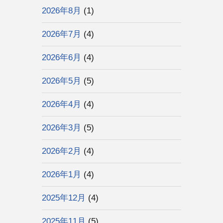
2026年8月
(1)
2026年7月
(4)
2026年6月
(4)
2026年5月
(5)
2026年4月
(4)
2026年3月
(5)
2026年2月
(4)
2026年1月
(4)
2025年12月
(4)
2025年11月
(5)