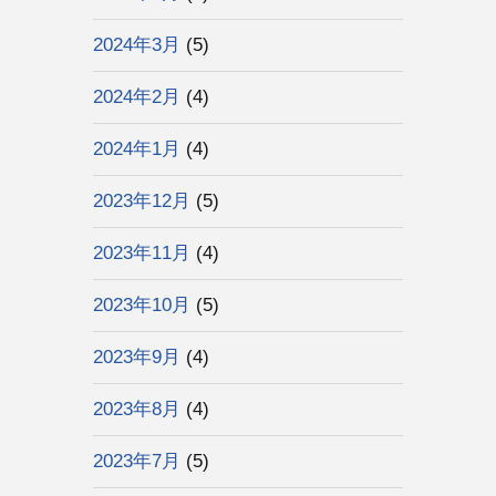
2024年3月
(5)
2024年2月
(4)
2024年1月
(4)
2023年12月
(5)
2023年11月
(4)
2023年10月
(5)
2023年9月
(4)
2023年8月
(4)
2023年7月
(5)