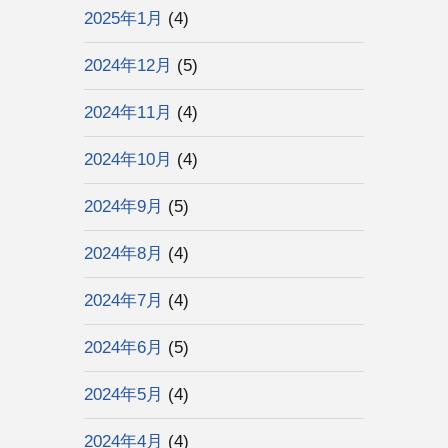
2025年1月
(4)
2024年12月
(5)
2024年11月
(4)
2024年10月
(4)
2024年9月
(5)
2024年8月
(4)
2024年7月
(4)
2024年6月
(5)
2024年5月
(4)
2024年4月
(4)