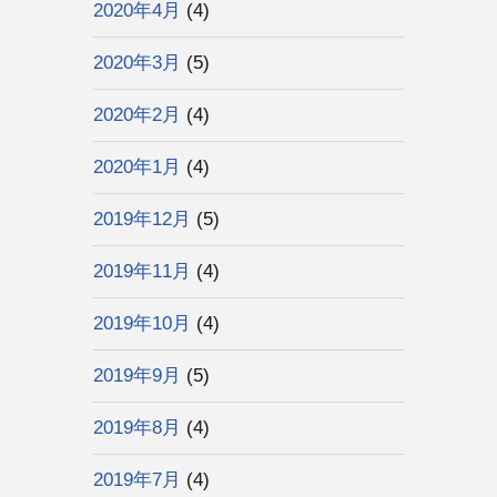
2020年4月
(4)
2020年3月
(5)
2020年2月
(4)
2020年1月
(4)
2019年12月
(5)
2019年11月
(4)
2019年10月
(4)
2019年9月
(5)
2019年8月
(4)
2019年7月
(4)