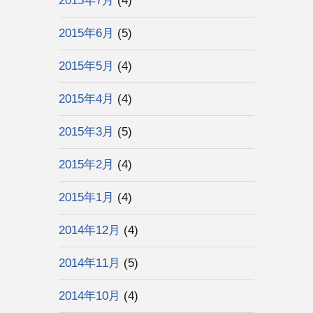
2015年7月
(4)
2015年6月
(5)
2015年5月
(4)
2015年4月
(4)
2015年3月
(5)
2015年2月
(4)
2015年1月
(4)
2014年12月
(4)
2014年11月
(5)
2014年10月
(4)