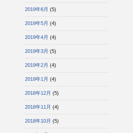
2019年6月
(5)
2019年5月
(4)
2019年4月
(4)
2019年3月
(5)
2019年2月
(4)
2019年1月
(4)
2018年12月
(5)
2018年11月
(4)
2018年10月
(5)