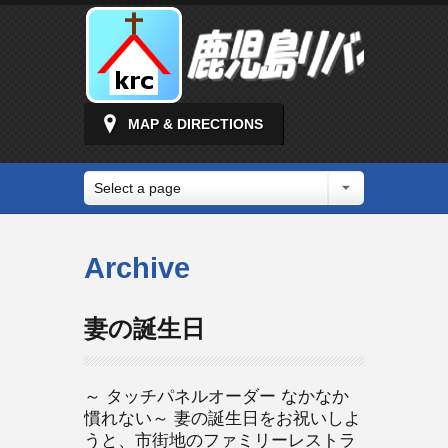
MAP & DIRECTIONS
Select a page
Archive
妻の誕生日
～ タッチパネルオーダー なかなか
慣れない～ 妻の誕生日をお祝いしよ
うと、市街地のファミリーレストラ