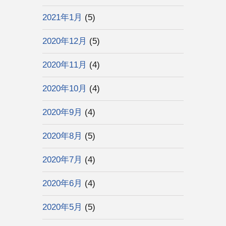
2021年1月
(5)
2020年12月
(5)
2020年11月
(4)
2020年10月
(4)
2020年9月
(4)
2020年8月
(5)
2020年7月
(4)
2020年6月
(4)
2020年5月
(5)