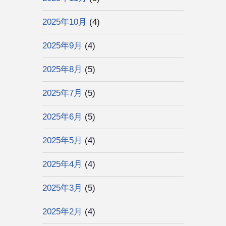
2025年10月
(4)
2025年9月
(4)
2025年8月
(5)
2025年7月
(5)
2025年6月
(5)
2025年5月
(4)
2025年4月
(4)
2025年3月
(5)
2025年2月
(4)