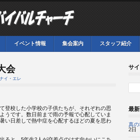
イベント情報
集会案内
スタッフ紹介
大会
サイ
ナイ・エレ
て登校した小学校の子供たちが、それぞれの思
最新
ようです。数日前まで雨の予報で心配していま
暑い日差しで熱中症を心配するほどの夏を思わ
真の
2日
出ると、5年生2人が交差点のはす向かいにこち