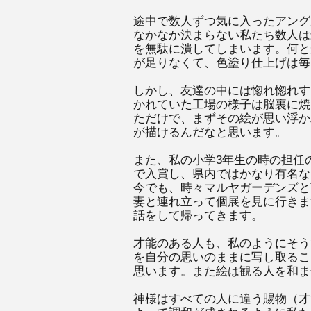
途中で数人ずつ気に入ったアング
なかなか決まらない私たち数人は
を無駄に潰してしまいます。何と
が足りなくて、色塗り仕上げは毎
しかし、友達の中には惚れ惚れす
かれていた工場の様子は脳裏に焼
ただけで、まずその絵が思い浮か
が描けるんだなと思います。
また、私の小学3年生の時の担任
で入賞し、県内ではかなり有名な
今でも、時々マルヤガーデンズと
妻と連れ立って個展を見に行きま
話をして帰ってきます。
才能のある人も、私のようにそう
を自分の思いのままに写し取るこ
思います。また絵は観る人を和ま
神様はすべての人に違う賜物（才