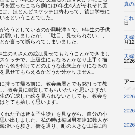
真の
号を渡ったこちら側には6年生4人がそれぞれ画
生は、ほとんどスケッチは終わって、後は学校に
いるということでした。
これ
日
がろうとしているのか興味津々で、6年生の子供
お願いしましたが、「駄目、見せられない」、
夫婦
とか言って断られてしまいました。
月1
年生のＫさんの絵は見せてもらうことができまし
夫婦
スケッチで、上級生にもなるとかなり上手く描
202
から色を付けてどのような出来上がりになるの
を見せてもらえるかどうか分かりません。
アー
に持って帰る前に、教会画展とでも銘打って教
し、教会員に鑑賞してもらいたいと思いますが、
生の完成した絵を見られないとしても、教会を
202
はとても嬉しく思います。
202
くれた子は皆女子生徒）を見ながら、自分の小
思い出しました。私の時は毎回男友達10数人が
202
海沿いを歩き、街を通り、町の大きな工場に向