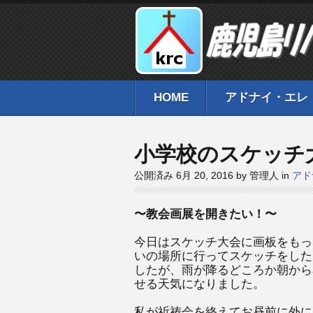
HOME
アドナイ・エレ
小学校のスケッチ
公開済み 6月 20, 2016 by 管理人 in
アド
〜教会画展を開きたい！〜
今日はスケッチ大会に画板をもっ
いの場所に行ってスケッチをした
したが、雨が降るどころか朝から
せる天気になりました。
私が祈祷会を終えてお昼前に外に