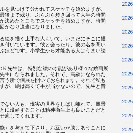
202
ルを見つけて分かれてスケッチを始めますが、
最後まで残り、ぶらぶら歩き回って大半の時間
202
か決めたところでスケッチを始めますが、時間
回かなり適当になりました。
202
る絵を描く上手な人もいて、いまだにそこに描
き付いています。彼と会ったり、彼の名を聞い
202
ぶほどです。小学生から才能ある人はうまい絵
202
のＫ先生は、特別な絵の才能があり様々な絵画展
202
先生になられました。それで、高齢になられた
言う所で個展を開いておられます。それで私も
すが、絵は高くて手が届かないので、先生と昔
202
202
でない人も、現実の世界をしばし離れて、風景
とに没頭することは精神衛生上も良いことだと
202
せ癒してくれます。
能）を与えて下さり、お互いが助けあうことに
202