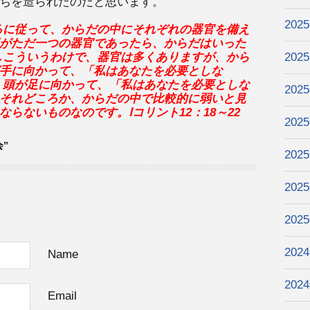
ちを造られたのだと思います。
202
ろに従って、からだの中にそれぞれの器官を備え
がただ一つの器官であったら、からだはいった
しこういうわけで、器官は多くありますが、から
202
手に向かって、「私はあなたを必要としな
、頭が足に向かっ
て、「私はあなたを必要としな
202
それどころか、からだの中で比較的に弱いと見
ならないものなのです。Ⅰコリント
12
：
18
～
22
202
会”
202
202
202
202
Name
202
Email