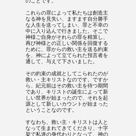
のことです。
これらの罪によって私たちは創造主
なる神を見失い、ますます自分勝手
な人生を送ってしまい、罪と不幸の
中に入り込んで行きました。そこで
神様ご自身がそれらの罪を精算し、
再び神様との正しい関係を回復する
ために、罪からの救い主を送る約束
を、神によって立てられた預言者を
通して、与えて下さいました。
その約束の成就としてこられたのが
救い・主キリストなのです。ですか
ら、紀元前はその救い主を待つ期間
であり、キリストの誕生によって新
しい世界が始まったので、それを起
源として新しいカウントが始まった
ということなのです。
すなわち、救い主・キリストは人と
なって生まれてきてくださり、十字
架で私達の身代わりとなって、神の