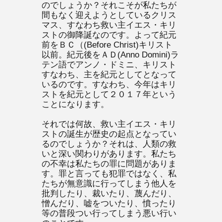
のでしょうか？それこそが私たちが
間もなく迎えようとしているクリス
マス、すなわち救い主イエス・キリ
ストの御降誕なのです。よって紀元
前をＢＣ（(Before Christ)キリスト
以前。紀元後をＡＤ(Anno Domini)ラ
テン語でアンノ・ドミニ、キリスト
すなわち、主を紀元としてとなって
いるのです。すなわち、今年はキリ
ストを紀元として２０１７年という
ことになります。
それでは何故、救い主イエス・キリ
ストの誕生が歴史の起点となってい
るのでしょうか？それは、人類の救
いと深い関わりがあります。私たち
の不幸は私たちの罪に問題がありま
す。罪と言っても犯罪ではなく、私
たちが無意識に行ってしまう他人を
批判したり、裁いたり、蔑んだり、
憎んだり、嘘をついたり、憤ったり
等の普段つい行ってしまう悪い行い