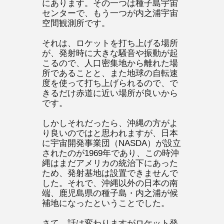
にあります。その一つは種子島宇宙
センターで、もう一つが内之浦宇宙
空間観測所です。
それは、ロケットを打ち上げる場所
が、発射時に大きな騒音や振動が起
こるので、人口密集地から離れた場
所であることと、また地球の自転速
度を使って打ち上げられるので、で
きるだけ赤道に近い場所が良いから
です。
しかしそれだったら、沖縄の方がよ
り良いのではと思われますが、日本
に宇宙開発事業団（NASDA）が設立
されたのが1969年であり、この時沖
縄はまだアメリカの統治下にあった
ため、発射基地は設置できませんで
した。それで、沖縄以外の日本の南
端、鹿児島県の種子島・内之浦が候
補地になったということでした。
さて、話は変わりますがロケット発