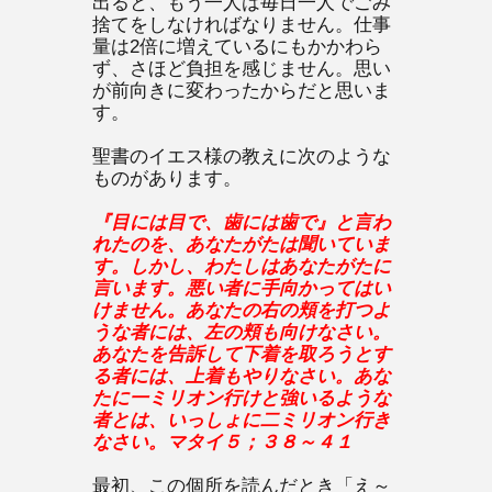
出ると、もう一人は毎日一人でごみ
捨てをしなければなりません。仕事
量は2倍に増えているにもかかわら
ず、さほど負担を感じません。思い
が前向きに変わったからだと思いま
す。
聖書のイエス様の教えに次のような
ものがあります。
『目には目で、歯には歯で』と言わ
れたのを、あなたがたは聞いていま
す。しかし、わたしはあなたがたに
言います。悪い者に手向かってはい
けません。あなたの右の頬を打つよ
うな者には、左の頬も向けなさい。
あなたを告訴して下着を取ろうとす
る者には、上着もやりなさい。あな
たに一ミリオン行けと強いるような
者とは、いっしょに二ミリオン行き
なさい。マタイ５；３８～４１
最初、この個所を読んだとき「え～