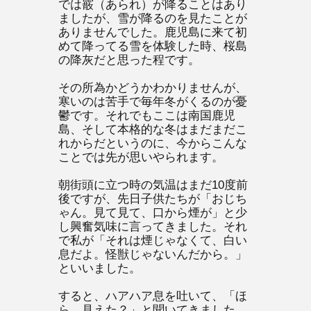
では霰（あられ）が降ることはあり
ましたが、雪が降るのを見たことが
ありませんでした。鹿児島に来て初
めて降ってる雪を体験した時、桜島
の降灰だと思った程です。
その所為かどうかわかりませんが、
寒いのは苦手で毎年冬がくるのが憂
鬱です。それでもここは南国鹿児
島、そして本格的な冬はまだまだこ
れからだというのに、今からこんな
ことでは先が思いやられます。
朝街頭に立つ時の気温はまだ10度前
後ですが、先日子供たちが「おじち
ゃん。見て見て、口から煙が」と少
し興奮気味に言ってきました。それ
で私が「それは煙じゃなくて、白い
息だよ。怪獣じゃないんだから。」
といいました。
すると、ハアハア息を吐いて、「ほ
ら、見えた？」と聞いてきました