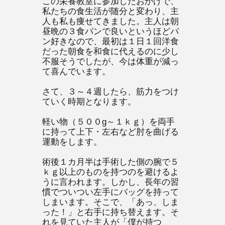
この栄養教室に参加したおかげで、
私たちの食生活が随分と変わり、主
人も私も痩せてきました。主人は朝
昼晩の３食パンで良いというほどパ
ン好きなので、最初は１日１回洋食
だった朝食を和食に代えるのに少し
不服そうでしたが、今は体重が減っ
て喜んでいます。
さて、３～４週したら、筋力をつけ
ていく時期となります。
軽い物（５００g～１ｋｇ）を両手
に持って上下・左右など肘を曲げる
運動をします。
術後１カ月半は手術した側の腕で５
ｋｇ以上のものを持つのを避けるよ
うに言われます。しかし、長年の習
慣でついつい左手にバッグを持って
しまいます。そこで、「あっ、しま
った！」と右手に持ち替えます。そ
れを見ていた主人が「僕が持つ