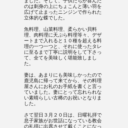
ました。そして、子供たちが喜んだ
のは刺身の上にちょこんと薄い羽を
広げて止まったニンジンで作られた
立体的な蝶でした。
魚料理、山菜料理、柔らかい貝料
理、肉料理に天ぷら料理等々、デザ
ートまで入れると１０種を超える料
理の一つ一つと、それに使ったタレ
に至るまで丁寧に説明をして下さっ
て、全てを美味しく堪能致しまし
た。
妻は、あまりにも美味しかったので
鹿児島に帰って来てから、その料理
屋さんにお礼のお手紙を書くと言っ
ていました。妻にとって忘れられな
い素晴らしい古稀のお祝いとなりま
した。
さて翌日３月２０日は、日曜礼拝で
息子家族がお世話になっている教会
の礼拝に出席させて戴くことになっ