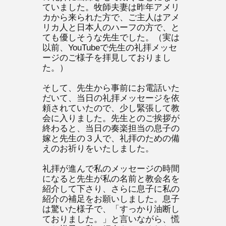
ていました。牧師夫妻は昨年アメリ
カから来られた方で、ご主人はアメ
リカ人と日本人のハーフの方で、と
ても優しそうな先生でした。（実は
以前、YouTubeで先生の礼拝メッセ
ージのご様子を拝見しておりまし
た。）
そして、先生から事前にお電話いた
だいて、当日の礼拝メッセージを依
頼されていたので、少し緊張して教
会に入りました。先生とのご挨拶が
終わると、当日の奏楽担当の息子の
嫁と先生の３人で、礼拝のための備
えのお祈りをいたしました。
礼拝が進んで私のメッセージの時間
になると先生が私の名前と教会名を
紹介して下さり、さらに息子に私の
紹介の補足をお願いしました。息子
は驚いた様子で、「すっかり油断し
ておりました。」と言いながら、慌