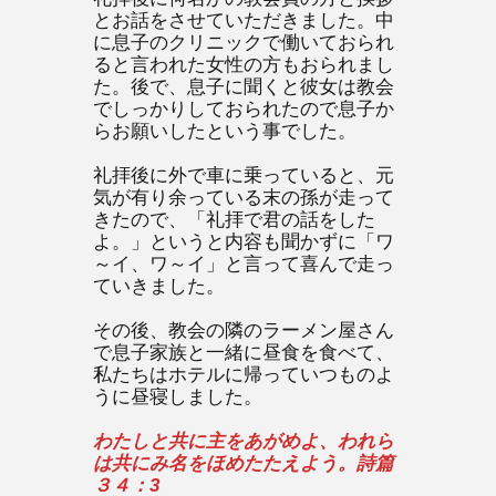
とお話をさせていただきました。中
に息子のクリニックで働いておられ
ると言われた女性の方もおられまし
た。後で、息子に聞くと彼女は教会
でしっかりしておられたので息子か
らお願いしたという事でした。
礼拝後に外で車に乗っていると、元
気が有り余っている末の孫が走って
きたので、「礼拝で君の話をした
よ。」というと内容も聞かずに「ワ
～イ、ワ～イ」と言って喜んで走っ
ていきました。
その後、教会の隣のラーメン屋さん
で息子家族と一緒に昼食を食べて、
私たちはホテルに帰っていつものよ
うに昼寝しました。
わたしと共に主をあがめよ、われら
は共にみ名をほめたたえよう。詩篇
３４：3