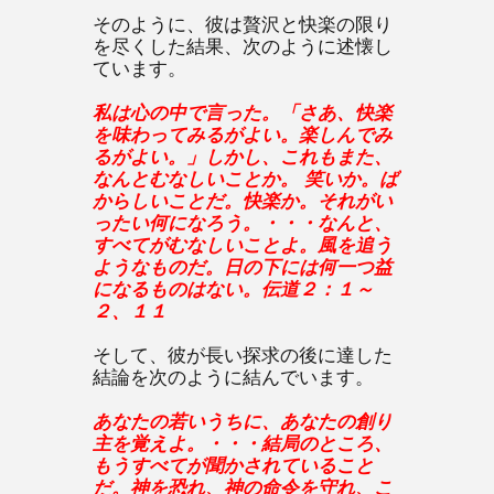
そのように、彼は贅沢と快楽の限り
を尽くした結果、次のように述懐し
ています。
私は心の中で言った。「さあ、快楽
を味わってみるがよい。楽しんでみ
るがよい。」しかし、これもまた、
なんとむなしいことか。 笑いか。ば
からしいことだ。快楽か。それがい
ったい何になろう。・・・なんと、
すべてがむなしいことよ。風を追う
ようなものだ。日の下には何一つ益
になるものはない。伝道２：１～
２、１１
そして、彼が長い探求の後に達した
結論を次のように結んでいます。
あなたの若いうちに、あなたの創り
主を覚えよ。・・・結局のところ、
もうすべてが聞かされていること
だ。神を恐れ、神の命令を守れ、こ