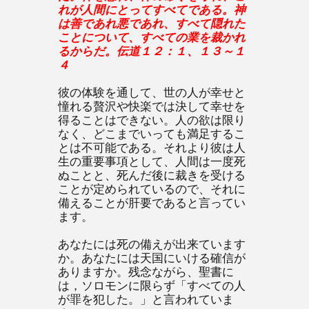
れが人間にとってすべてである。神
は善であれ悪であれ、すべて隠れた
ことについて、すべての業を裁かれ
るからだ。伝道１２：１、１３～１
４
彼の体験を通して、世の人が幸せと
憧れる贅沢や快楽では決して幸せを
得ることはできない。人の欲は限り
なく、どこまでいっても満足するこ
とは不可能である。それより彼は人
生の重要事項として、人間は一度死
ぬことと、死んだ後に裁きを受ける
ことが定められているので、それに
備えることが肝要であると言ってい
ます。
あなたには死の備えが出来ています
か。あなたには天国にいける確信が
ありますか。残念ながら、聖書に
は，ソロモンに限らず「すべての人
が罪を犯した。」と言われていま