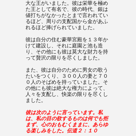
大な王がいました。彼は栄華を極め
た王として有名で、彼の時代、銀は
値打ちがなかったとまで言われてい
るほど、周りの支配国から金があふ
れるほど捧げられていました。
彼は自分の住む豪華宮殿を１３年か
けて建設し、それに庭園と池も造
り、その他にも彼は莫大な財力を持
って贅沢の限りを尽くしました。
また、彼は自分のために男女の歌う
たいをつくり、３００人の妻と７０
０人のそばめを持っていました。そ
の他にも彼は絶大な権力によって、
人々を支配し、快楽の限りを尽くし
ました。
彼は次のように言っています。私
は、私の目の欲するものは何でも拒
まず、心のおもむくままに、あらゆ
る楽しみをした。伝道２：１０