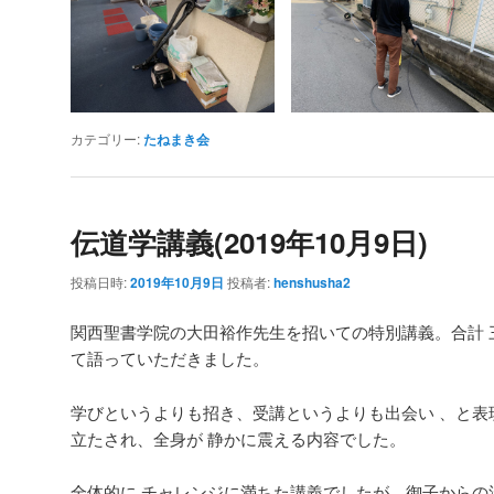
カテゴリー:
たねまき会
伝道学講義(2019年10月9日)
投稿日時:
2019年10月9日
投稿者:
henshusha2
関西聖書学院の大田裕作先生を招いての特別講義。合計 
て語っていただきました。
学びというよりも招き、受講というよりも出会い 、と表
立たされ、全身が 静かに震える内容でした。
全体的に チャレンジに満ちた講義でしたが、御子からの