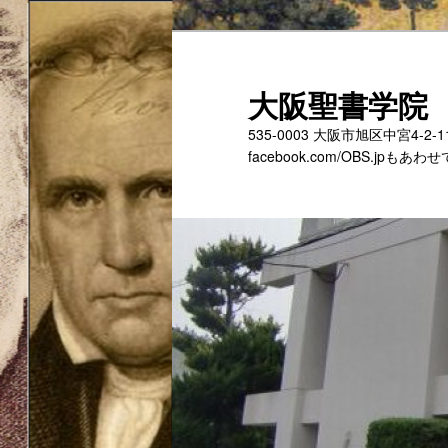
メ
サ
イ
ブ
ン
コ
大阪聖書学院
コ
ン
535-0003 大阪市旭区中宮4-2
ン
テ
facebook.com/OBS.jp
テ
ン
ン
ツ
ツ
へ
へ
移
移
動
動