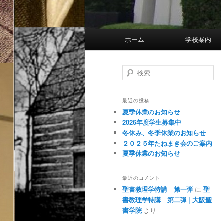
メ
ホーム
学校
イ
ン
メ
検
索
ニ
ュ
最近の投稿
ー
夏季休業のお知らせ
2026年度学生募集中
冬休み、冬季休業のお知らせ
２０２５年たねまき会のご案内
夏季休業のお知らせ
最近のコメント
聖書教理学特講 第一弾
に
聖
書教理学特講 第二弾 | 大阪聖
書学院
より