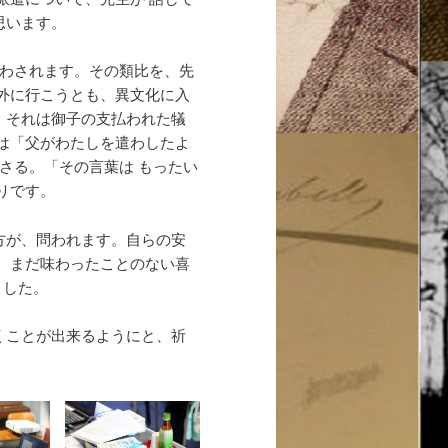
思います。
遣わされます。その類比を、先
外に行こうとも、異文化に入
、それは御子の支払われた犠
は「父がわたしを遣わしたよ
さる。「その言葉は もったい
りです。
方が、問われます。自らの安
、まだ味わったことのない喜
ました。
くことが出来るようにと、祈