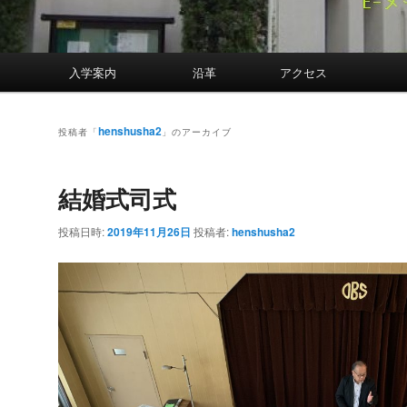
案内
入学案内
沿革
アクセス
henshusha2
投稿者「
」のアーカイブ
結婚式司式
投稿日時:
2019年11月26日
投稿者:
henshusha2