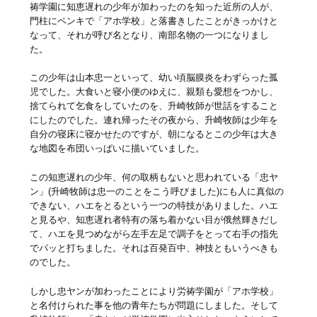
祷学園に知恵遅れの少年が加わったのを知った近所の人が、
門柱にペンキで「アホ学校」と落書きしたことがきっかけと
なって、それが呼び名となり、南部名物の一つになりまし
た。
この少年は山本忠一といって、幼い頃脳膜炎をわずらった孤
児でした。大食いと寝小便のゆえに、親類も愛想をつかし、
捨てられて乞食をしていたのを、升崎牧師が世話をすること
にしたのでした。連れ帰ったその夜から、升崎牧師は少年を
自分の寝床に寝かせたのですが、朝になるとこの少年は大き
な地図を布団いっぱいに描いていました。
この知恵遅れの少年、何の取柄もないと思われている「忠ヤ
ン」(升崎牧師は忠一のことをこう呼びました)にも人に真似の
できない、ハエをとるという一つの特技がありました。ハエ
と見るや、知恵遅れ者特有の落ち着かない目が俄然輝きだし
て、ハエを見つめながら左手左足で調子をとって右手の指先
でパッと打ちました。それは百発百中、神技ともいうべきも
のでした。
しかし忠ヤンが加わったことにより労祷学園が「アホ学校」
と名付けられた事を他の青年たちが問題にしました。そして