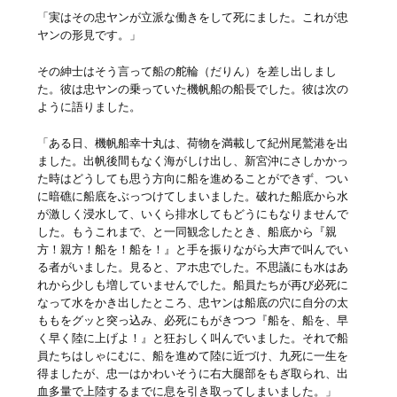
「実はその忠ヤンが立派な働きをして死にました。これが忠
ヤンの形見です。」
その紳士はそう言って船の舵輪（だりん）を差し出しまし
た。彼は忠ヤンの乗っていた機帆船の船長でした。彼は次の
ように語りました。
「ある日、機帆船幸十丸は、荷物を満載して紀州尾鷲港を出
ました。出帆後間もなく海がしけ出し、新宮沖にさしかかっ
た時はどうしても思う方向に船を進めることができず、つい
に暗礁に船底をぶっつけてしまいました。破れた船底から水
が激しく浸水して、いくら排水してもどうにもなりませんで
した。もうこれまで、と一同観念したとき、船底から『親
方！親方！船を！船を！』と手を振りながら大声で叫んでい
る者がいました。見ると、アホ忠でした。不思議にも水はあ
れから少しも増していませんでした。船員たちが再び必死に
なって水をかき出したところ、忠ヤンは船底の穴に自分の太
ももをグッと突っ込み、必死にもがきつつ『船を、船を、早
く早く陸に上げよ！』と狂おしく叫んでいました。それで船
員たちはしゃにむに、船を進めて陸に近づけ、九死に一生を
得ましたが、忠一はかわいそうに右大腿部をもぎ取られ、出
血多量で上陸するまでに息を引き取ってしまいました。」