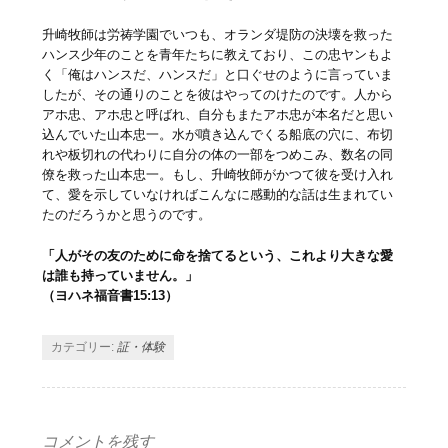
升崎牧師は労祷学園でいつも、オランダ堤防の決壊を救った
ハンス少年のことを青年たちに教えており、この忠ヤンもよ
く「俺はハンスだ、ハンスだ」と口ぐせのように言っていま
したが、その通りのことを彼はやってのけたのです。人から
アホ忠、アホ忠と呼ばれ、自分もまたアホ忠が本名だと思い
込んでいた山本忠一。水が噴き込んでくる船底の穴に、布切
れや板切れの代わりに自分の体の一部をつめこみ、数名の同
僚を救った山本忠一。もし、升崎牧師がかつて彼を受け入れ
て、愛を示していなければこんなに感動的な話は生まれてい
たのだろうかと思うのです。
「人がその友のために命を捨てるという、これより大きな愛
は誰も持っていません。」
（ヨハネ福音書15:13）
カテゴリー:
証・体験
コメントを残す