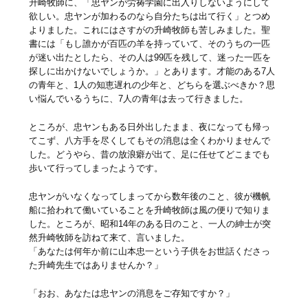
升崎牧師に、「忠ヤンが労祷学園に出入りしないようにして
欲しい。忠ヤンが加わるのなら自分たちは出て行く」とつめ
よりました。これにはさすがの升崎牧師も苦しみました。聖
書には「もし誰かが百匹の羊を持っていて、そのうちの一匹
が迷い出たとしたら、その人は99匹を残して、迷った一匹を
探しに出かけないでしょうか。」とあります。才能のある7人
の青年と、1人の知恵遅れの少年と、どちらを選ぶべきか？思
い悩んでいるうちに、7人の青年は去って行きました。
ところが、忠ヤンもある日外出したまま、夜になっても帰っ
てこず、八方手を尽くしてもその消息は全くわかりませんで
した。どうやら、昔の放浪癖が出て、足に任せてどこまでも
歩いて行ってしまったようです。
忠ヤンがいなくなってしまってから数年後のこと、彼が機帆
船に拾われて働いていることを升崎牧師は風の便りで知りま
した。ところが、昭和14年のある日のこと、一人の紳士が突
然升崎牧師を訪ねて来て、言いました。
「あなたは何年か前に山本忠一という子供をお世話くださっ
た升崎先生ではありませんか？」
「おお、あなたは忠ヤンの消息をご存知ですか？」