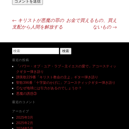
←
キリストが悪魔の罪の
お金で買えるもの、買え
投稿ナビゲーション
支配から人間を解放する
ないもの
→
検索
最近の投稿
「パワー・オブ・ユア・ラブ～主イエスの愛で」アコースティッ
クギター弾き語り
讃美歌229番「キリスト教会の主よ」ギター弾き語り
聖歌396番「十字架のかげに」アコースティックギター弾き語り
①なぜ地球には引力があるのでしょうか？
悪魔の誘惑③
最近のコメント
アーカイブ
2025年3月
2025年2月
2024年5月