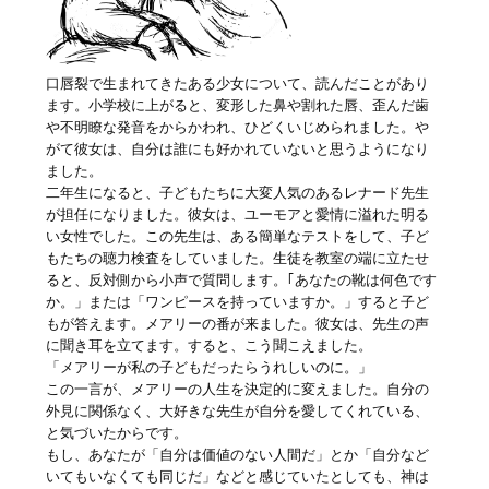
口唇裂で生まれてきたある少女について、読んだことがあり
ます。小学校に上がると、変形した鼻や割れた唇、歪んだ歯
や不明瞭な発音をからかわれ、ひどくいじめられました。や
がて彼女は、自分は誰にも好かれていないと思うようになり
ました。
二年生になると、子どもたちに大変人気のあるレナード先生
が担任になりました。彼女は、ユーモアと愛情に溢れた明る
い女性でした。この先生は、ある簡単なテストをして、子ど
もたちの聴力検査をしていました。生徒を教室の端に立たせ
ると、反対側から小声で質問します。｢あなたの靴は何色です
か。」または「ワンピースを持っていますか。」すると子ど
もが答えます。メアリーの番が来ました。彼女は、先生の声
に聞き耳を立てます。すると、こう聞こえました。
「メアリーが私の子どもだったらうれしいのに。」
この一言が、メアリーの人生を決定的に変えました。自分の
外見に関係なく、大好きな先生が自分を愛してくれている、
と気づいたからです。
もし、あなたが「自分は価値のない人間だ」とか「自分など
いてもいなくても同じだ」などと感じていたとしても、神は