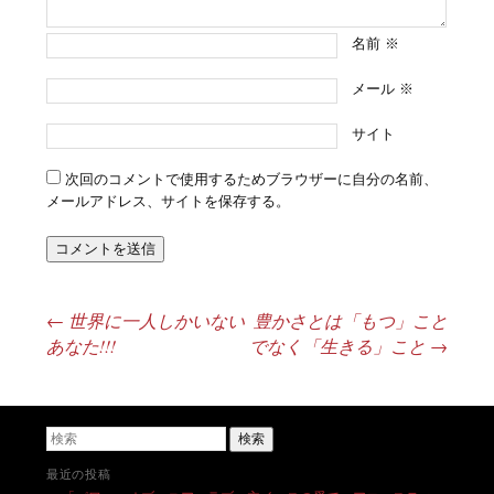
名前
※
メール
※
サイト
次回のコメントで使用するためブラウザーに自分の名前、
メールアドレス、サイトを保存する。
←
世界に一人しかいない
豊かさとは「もつ」こと
投稿ナビゲーション
あなた!!!
でなく「生きる」こと
→
検索
最近の投稿