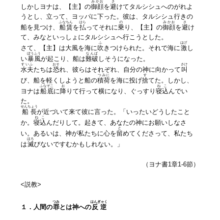
みかお
さ
しかしヨナは、【主】の
御顔
を
避
けてタルシシュへのがれよ
うとし、立って、ヨッパに下った。彼は、タルシシュ行きの
ふなちん
はら
の
みかお
さ
船を見つけ、
船賃
を
払
ってそれに
乗
り、【主】の
御顔
を
避
け
て、みなといっしょにタルシシュへ行こうとした。
ふ
はげ
さて、【主】は大風を海に
吹
きつけられた。それで海に
激
し
ぼうふう
なんぱ
い
暴風
が起こり、船は
難破
しそうになった。
すいふ
おそ
さけ
水夫
たちは
恐
れ、彼らはそれぞれ、自分の神に向かって
叫
つみに
す
び、船を軽くしようと船の
積荷
を海に投げ
捨
てた。しかし、
ふなぞこ
お
ねこ
ヨナは
船底
に
降
りて行って横になり、ぐっすり
寝込
んでい
た。
せんちょう
船長
が近づいて来て彼に言った。「いったいどうしたこと
ねこ
か。
寝込
んだりして。起きて、あなたの神にお願いしなさ
と
い。あるいは、神が私たちに心を
留
めてくださって、私たち
ほろ
は
滅
びないですむかもしれない。」
（ヨナ書1章1-6節）
<説教>
つみ
はんぎゃく
１．人間の
罪
とは神への
反逆