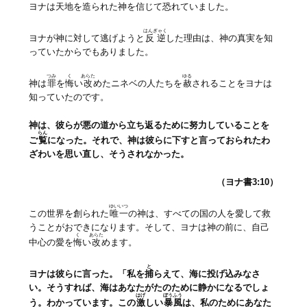
ヨナは天地を造られた神を信じて恐れていました。
はんぎゃく
ヨナが神に対して逃げようと
反逆
した理由は、神の真実を知
っていたからでもありました。
つみ
く
あらた
ゆる
神は
罪
を
悔
い
改
めたニネベの人たちを
赦
されることをヨナは
知っていたのです。
神は、彼らが悪の道から立ち返るために努力していることを
らん
ご
覧
になった。それで、神は彼らに下すと言っておられたわ
ざわいを思い直し、そうされなかった。
（ヨナ書3:10）
ゆいいつ
この世界を創られた
唯一
の神は、すべての国の人を愛して救
うことがおできになります。そして、ヨナは神の前に、自己
く
あらた
中心の愛を
悔
い
改
めます。
と
ヨナは彼らに言った。「私を
捕
らえて、海に投げ込みなさ
い。そうすれば、海はあなたがたのために静かになるでしょ
はげ
ぼうふう
う。わかっています。この
激
しい
暴風
は、私のためにあなた