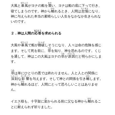
ぼうふう
おそ
大風と
暴風
がヨナの船を
襲
い、ヨナは船の底に下って行き、
はな
たいまん
寝てしまうのです。神から
離
れるとき、人間は
怠慢
になり、
神に与えられた本当の素晴らしい人生をなかなか生きられな
いのです。
おうとう
２．神は人間の
応答
を求められる
ぼうふう
なんぱ
大風や
暴風
で船が
難破
しそうになり、人々は命の危険を感じ
つみ
ます。そして死を前に、
罪
を知り、神を恐れるのです。くじ
つみ
げんいん
を通して、神はこの大嵐はヨナの
罪
が
原因
だと明らかにしま
す。
つみ
罪
は単にひとりの悪では終わりません。人と人との関係に
しんこく
えいきょう
はな
深刻
な
影響
を与えます。そして神との関係を引き
離
します。
はな
神から
離
れるほど、人間にとって恐ろしいことはありませ
ん。
か
はな
イエス様も、十字架に
架
かられる前に父なる神から
離
れるこ
た
とに
耐
えられず祈りました。