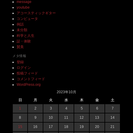
message
youtube
アコースティックギター
コンピュータ
例話
未分類
科学と人生
証・体験
賛美
メタ情報
登録
ログイン
投稿フィード
コメントフィード
WordPress.org
2023年10月
日
月
火
水
木
金
土
1
2
3
4
5
6
7
8
9
10
11
12
13
14
15
16
17
18
19
20
21