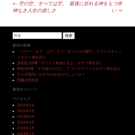
←
空の空。すべては空。
最後に祈れる神をもつ幸
投稿ナビゲーション
神なき人生の虚しさ
い
→
検索
最近の投稿
「パワー・オブ・ユア・ラブ～主イエスの愛で」アコースティッ
クギター弾き語り
讃美歌229番「キリスト教会の主よ」ギター弾き語り
聖歌396番「十字架のかげに」アコースティックギター弾き語り
①なぜ地球には引力があるのでしょうか？
悪魔の誘惑③
最近のコメント
アーカイブ
2025年3月
2025年2月
2024年5月
2024年3月
2024年2月
2024年1月