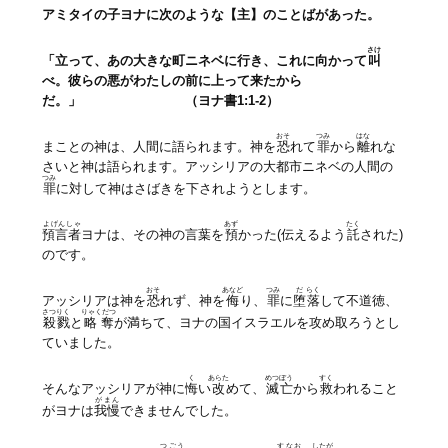
アミタイの子ヨナに次のような【主】のことばがあった。
さけ
「立って、あの大きな町ニネベに行き、これに向かって
叫
べ。彼らの悪がわたしの前に上って来たから
だ。」 （ヨナ書1:1-2）
おそ
つみ
はな
まことの神は、人間に語られます。神を
恐
れて
罪
から
離
れな
さいと神は語られます。アッシリアの大都市ニネベの人間の
つみ
罪
に対して神はさばきを下されようとします。
よげんしゃ
あず
たく
預言者
ヨナは、その神の言葉を
預
かった(伝えるよう
託
された)
のです。
おそ
あなど
つみ
だ
らく
アッシリアは神を
恐
れず、神を
侮
り、
罪
に
堕
落
して不道徳、
さつりく
りゃくだつ
殺戮
と
略奪
が満ちて、ヨナの国イスラエルを攻め取ろうとし
ていました。
く
あらた
めつぼう
すく
そんなアッシリアが神に
悔
い
改
めて、
滅亡
から
救
われること
がまん
がヨナは
我慢
できませんでした。
つごう
すなお
したが