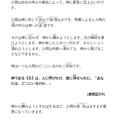
人間は自分の考えや
都合
によって、神に
素直
に
従
えないので
す。
かたく
ごうじょう
人間は神に対して
頑
なで
強情
なのです。聖書によると人間の
つみ
はんぎゃく
罪
の中心は神への
反逆
です。
したが
はな
みかお
ヨナは神に
従
わず、神から
離
れようとします。主の
御顔
を避
けようとします。神が命じたニネベへ行かず、タルシシュへ
のが
のが
に
逃
れようとします。人間は何処へ
逃
れても、神から
逃
げるこ
となどできません。
ぞんじ
神はいつも人間がどこにいるのかご
存知
です。
おお
神である【主】は、人に呼びかけ、彼に
仰
せられた。「あな
たは、どこにいるのか。」
（創世記3:9）
はな
じょうきょう
神から
離
れようとすればするほど、人間の
状況
はますます最
悪になっていきます。