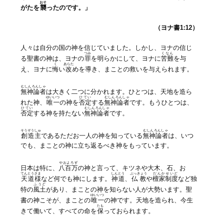
おそ
がたを
襲
ったのです。」
（ヨナ書1:12）
人々は自分の国の神を信じていました。しかし、ヨナの信じ
つみ
くなん
る聖書の神は、ヨナの
罪
を明らかにして、ヨナに
苦難
を与
く
あらた
え、ヨナに
悔
い
改
めを導き、まことの救いを与えられます。
むしんろんしゃ
無神論者
は大きく二つに分かれます。ひとつは、天地を造ら
ゆいいつ
ひてい
むしんろんしゃ
れた神、
唯一
の神を
否定
する
無神論者
です。もうひとつは、
ひてい
むしんろんしゃ
否定
する神を持たない
無神論者
です。
そうぞう
しゅ
むしんろんしゃ
創造
主
であるただお一人の神を知っている
無神論者
は、いつ
でも、まことの神に立ち返るべき神をもっています。
やおよろず
日本は特に、
八百万
の神と言って、キツネや大木、石、お
てんとう
さま
しんとう
ぶっきょう
だんか
せいど
天道
様
など何でも神にします。
神道
、
仏教
や
檀家
制度
など独
ふうど
特の
風土
があり、まことの神を知らない人が大勢います。聖
ゆいいつ
書の神こそが、まことの
唯一
の神です。天地を造られ、今生
たも
きて働いて、すべての命を
保
っておられます。