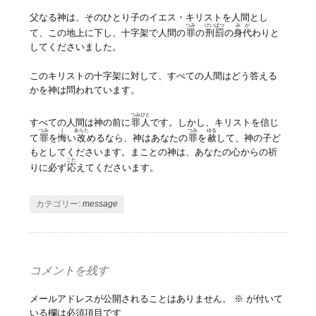
父なる神は、そのひとり子のイエス・キリストを人間とし
つみ
けいばつ
みが
て、この地上に下し、十字架で人間の
罪
の
刑罰
の
身代
わりと
してくださいました。
このキリストの十字架に対して、すべての人間はどう答える
かを神は問われています。
つみびと
すべての人間は神の前に
罪人
です。しかし、キリストを信じ
つみ
く
あらた
つみ
ゆる
て
罪
を
悔
い
改
めるなら、神はあなたの
罪
を
赦
して、神の子ど
もとしてくださいます。まことの神は、あなたの心からの祈
こた
りに必ず
応
えてくださいます。
カテゴリー:
message
コメントを残す
メールアドレスが公開されることはありません。
※
が付いて
いる欄は必須項目です