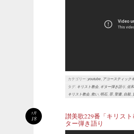
カテゴリー:
youtube
,
アコースティック
タグ:
キリスト教会
,
ギター弾き語り
,
佐
キリスト教会
,
救い
,
明石
,
罪
,
聖書
,
自殺
,
3月
讃美歌229番「キリス
18
ター弾き語り