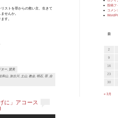
ログイ
投稿フ
キリストを罪からの救い主、生きて
コメン
しませんか。
WordPr
ります。
日
/
2
9
16
ギター
,
賛美
23
佐和山
,
加古川
,
土山
,
教会
,
明石
,
罪
,
自
30
« 3月
かげに」アコース
り