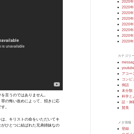
2020
2020
2020
2020
2020
2020
2020
2020
カテゴリ
messa
youtub
アコー
コンピ
例話
未分類
けを言うのではありません。
科学と
、罪の悔い改めによって、招きに応
証・体
です。
賛美
ンは、キリストの命をいただいてキ
メタ情報
士がひとつに結ばれた兄弟姉妹なの
登録