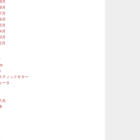
年9月
年8月
年7月
年6月
年5月
年4月
年3月
年2月
ー
ge
e
スティックギター
ュータ
人生
験