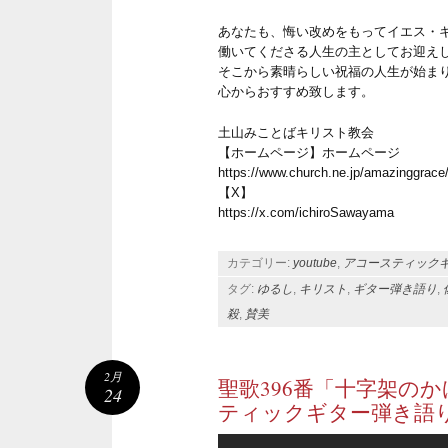
あなたも、悔い改めをもってイエス・
働いてくださる人生の主としてお迎え
そこから素晴らしい祝福の人生が始ま
心からおすすめ致します。
土山みことばキリスト教会
【ホームページ】ホームページ
https://www.church.ne.jp/amazinggrace
【X】
https://x.com/ichiroSawayama
カテゴリー:
youtube
,
アコースティック
タグ:
ゆるし
,
キリスト
,
ギター弾き語り
,
殺
,
賛美
2月
聖歌396番「十字架の
24
ティックギター弾き語