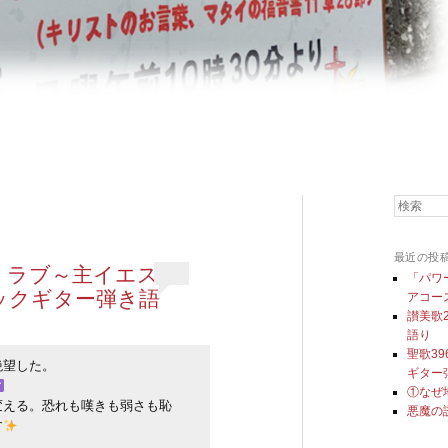
検索
最近の投
・ラブ～主イエス
「パワ
ックギター弾き語
アコー
讃美歌
語り
聖歌3
望した。

ギター
①なぜ
変える。恐れも嘆きも弱さも恥
悪魔の
す