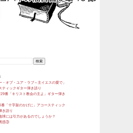
稿
ー・オブ・ユア・ラブ～主イエスの愛で」
スティックギター弾き語り
229番「キリスト教会の主よ」ギター弾き
96番「十字架のかげに」アコースティック
弾き語り
地球には引力があるのでしょうか？
誘惑③