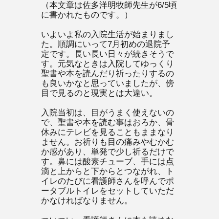
（本文章は佐多洋明牧師先生が6/5頃
に書かれたものです。）
いよいよ私の入院生活が始まりまし
た。順調にいって7月初めの退院予
定です。長い長い日々が続きそうで
す。元気なときは入院してゆっくり
聖書や本を読んだり祈ったりするの
も良いかなと思っていましたが、傍
目で見るのと現実とは大違い。
入院当初は、目がうまく使えないの
で、聖書や本を読む事はおろか、骨
休みにテレビを見ることもままなり
ません。お祈りも目の痛みやむかむ
か感があり、単発で少し祈るだけで
す。鼻には酸素チューブ、手には点
滴と上からと下からとつながれ、ト
イレのたびに看護師さんを呼んでポ
ータブルトイレをセットしていただ
かなければなりません。