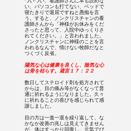
ついつい、看護師さんに本も読めな
い、パソコンも打てない、ベッドで
寝たきりで退屈ですねと愚痴を言
う。すると、ノンクリスチャンの看
護師さんから「神様がお休みをくだ
さったと思って、入院中ゆっくりさ
れてください。」と言われました。
ノンクリスチャンに神様のことを言
われるなんで、情けない牧師だなと
つくづく反省。
陽気な心は健康を良くし、陰気な心
は骨を枯らす。箴言１７：２２
数日してステロイド剤を処方されて
からは、目の痛み等がなくなって普
通に祈れるようになりました。久々
に祈れることの喜びを感じられて感
謝しました。
目の方は一進一退を繰り返して、な
かなか改善の兆しは見えてきません
が、体はすっかり回復し、元気でぴ