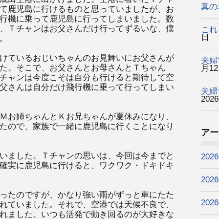
真の
て鹿児島に行けるものと思っていましたが、お
行機に乗って鹿児島に行ってしまいました。数
、Ｔチャンはお父さんだけ行ってずるいな、僕
これ
日
。
けているおじいちゃんのお見舞いにお父さんが
夫婦
た。そこで、お父さんとお母さんとＴちゃん
月1
チャンは今度こそは自分も行けると期待して空
父さんは自分だけ飛行機に乗って行ってしまい
夫婦
202
Ｍお姉ちゃんとＫお兄ちゃんが夏休みになり、
たので、家族で一緒に鹿児島に行くことになり
アー
いました。Ｔチャンの思いは、今回は今までと
202
確実に鹿児島に行けると、ワクワク・ドキドキ
202
ったのですが、かなり強い雨がずっと車にたた
202
れていました。それで、空港では天候不良で、
れました。いつも活発で動き回るのが大好きな