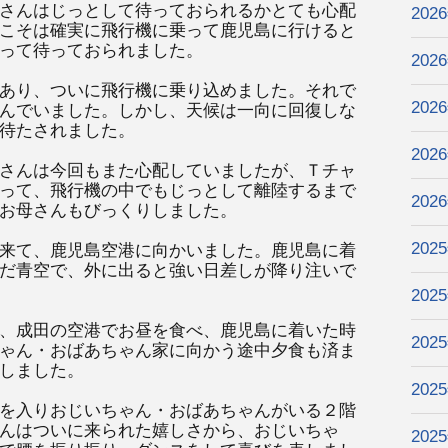
さんはじっとして待っておられるかとても心配
202
こそは確実に飛行機に乗って鹿児島に行けると
って待っておられました。
202
あり、ついに飛行機に乗り込めました。それで
202
んでいました。しかし、天候は一向に回復しな
待たされました。
202
さんは今回もまた心配していましたが、Ｔチャ
って、飛行機の中でもじっとして離陸するまで
202
お母さんもびっくりしました。
202
来て、鹿児島空港に向かいました。鹿児島に着
だ青空で、外に出ると強い日差しが降り注いで
202
、成田の空港でお昼を食べ、鹿児島に着いた時
202
ゃん・おばあちゃん家に向かう途中夕食も済ま
しました。
202
を入りおじいちゃん・おばあちゃんがいる２階
んはついに来られた嬉しさから、おじいちゃ
202