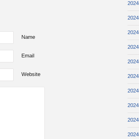
202
202
202
Name
202
Email
202
Website
202
202
202
202
202