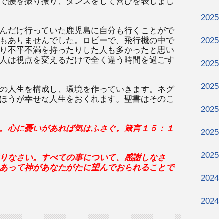
で腰を振り振り、ダンスをして喜びを表しまし
202
んだけ行っていた鹿児島に自分も行くことがで
もありませんでした。ロビーで、飛行機の中で
202
り不平不満を持ったりした人も多かったと思い
人は視点を変えるだけで全く違う時間を過ごす
202
202
の人生を構成し、環境を作っていきます。ネグ
ほうが幸せな人生をおくれます。聖書はそのこ
202
。心に憂いがあれば気はふさぐ。箴言１５：１
202
202
りなさい。すべての事について、感謝しなさ
あって神があなたがたに望んでおられることで
202
202