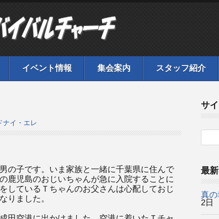
イベント情報
集会案内
スタッフ紹介
サイ
ドナイ・エレ
男の子です。いま家族と一緒に千葉県に住んで
最新
の鹿児島のおじいちゃんが急に入院することに
をしているＴちゃんのお父さんは心配しておじ
真の
なりました。
2日
成田空港に出かけました。空港に着いたＴチャ