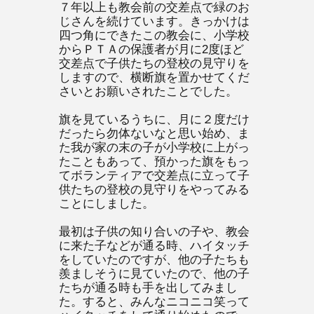
７年以上も教会前の交差点で緑のお
じさんを続けています。きっかけは
四つ角にできたこの教会に、小学校
からＰＴＡの保護者が月に2度ほど
交差点で子供たちの登校の見守りを
しますので、横断旗を置かせてくだ
さいとお願いされたことでした。
旗を見ているうちに、月に２度だけ
だったら勿体ないなと思い始め、ま
た我が家の末の子が小学校に上がっ
たこともあって、預かった旗をもっ
てボランティアで交差点に立って子
供たちの登校の見守りをやってみる
ことにしました。
最初は子供の知り合いの子や、教会
に来た子などが通る時、ハイタッチ
をしていたのですが、他の子たちも
羨ましそうに見ていたので、他の子
たちが通る時も手を出してみまし
た。すると、みんなニコニコ笑って