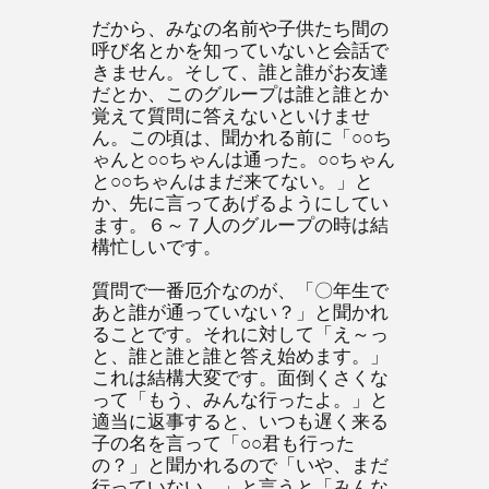
だから、みなの名前や子供たち間の
呼び名とかを知っていないと会話で
きません。そして、誰と誰がお友達
だとか、このグループは誰と誰とか
覚えて質問に答えないといけませ
ん。この頃は、聞かれる前に「○○ち
ゃんと○○ちゃんは通った。○○ちゃん
と○○ちゃんはまだ来てない。」と
か、先に言ってあげるようにしてい
ます。６～７人のグループの時は結
構忙しいです。
質問で一番厄介なのが、「〇年生で
あと誰が通っていない？」と聞かれ
ることです。それに対して「え～っ
と、誰と誰と誰と答え始めます。」
これは結構大変です。面倒くさくな
って「もう、みんな行ったよ。」と
適当に返事すると、いつも遅く来る
子の名を言って「○○君も行った
の？」と聞かれるので「いや、まだ
行っていない。」と言うと「みんな