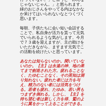
じゃないじゃん。」と怒られます。
緑のおじさんをやってる内はなかな
か呆けてはいられないなとつくづく
思います。
毎朝、子供たちに会い短い会話する
ことで、私自身が活力を貰って元気
でいられるような気がします。今月
で７３歳を迎えますが、主の助けを
いただきながら、ますます元気でこ
の活動を続けたいと思っています。
あなたは知らないのか。聞いていな
いのか。【主】は永遠の神、地の果
てまで創造された方。疲れることな
く、たゆむことなく、その英知は測
り知れない。疲れた者には力を与
え、精力のない者には活気をつけ
る。若者も疲れ、たゆみ、若い男も
つまずき倒れる。しかし、【主】を
待ち望む者は新しく力を得、鷲のよ
うに翼をかって上ることができる。