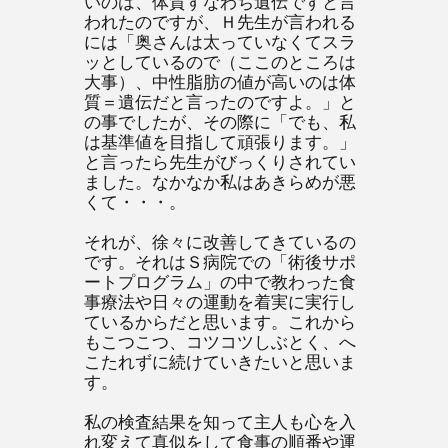
いのは、体質すなわち遺伝ですと言
われたのですが、Ｈ先生が言われる
には「奥さんは太っていなくてスラ
ッとしているので（ここのところは
大事）、中性脂肪の値が高いのは体
質＝遺伝だと言ったのですよ。」と
の事でしたが、その際に「でも、私
は基準値を目指して頑張ります。」
と言ったら先生がびっくりされてい
ました。なかなか私はあきらめが悪
くて・・・。
それが、徐々に改善してきているの
です。それはＳ病院での「術後サポ
ートプログラム」の中で教わった食
事療法や日々の運動を着実に実行し
ているからだと思います。これから
もこつこつ、コツコツしぶとく、へ
こたれずに続けていきたいと思いま
す。
私の検査結果を知って主人も心を入
れ変えて真似をして食事の順番や運