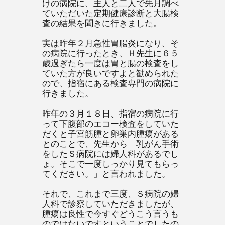
けの病院に、主人と二人で先月調べ
ていただいた定期健康診断と大腸検
査の結果を聞きに行きました。
実は昨年２月急性胃腸炎になり、そ
の病院に行ったとき、Ｈ先生に６５
歳過ぎたら一度は胃と腸の検査をし
ていた方が良いですよと勧められた
ので、指宿にある検査専門の病院に
行きました。
昨年の３月１８日、指宿の病院に行
って下腹部のエコー検査をしていた
だくと子宮筋腫と卵巣内腫瘍がある
とのことで、先生から「乳がん手術
をしたＳ病院には婦人科があるでし
ょ。そこで一度しっかり見てもらっ
てください。」と言われました。
それで、これまで三度、Ｓ病院の婦
人科で診察していただきましたが、
腫瘍は良性で今すぐどうこう言うも
のではないですということでしたの