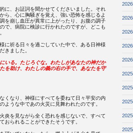
202
的に、お証詞を聞かせてくださいました。それ
から、心に胸騒ぎを覚え、強い恐怖を感じるよ
202
調を崩し血圧が異常に上がったり、お腹の調子
ので、病院に検診に行かれたのですが、どこも
202
。
様に祈る日々を過ごしていた中で、ある日神様
202
だきました。
202
にいる。たじろぐな。わたしがあなたの神だか
たを助け、わたしの義の右の手で、あなたを守
202
202
なくなり、神様にすべてを委ねて日々平安の内
202
のような中であの火災に見舞われたのです。
202
火炎を見ながら全く恐れを感じないで、すべて
ておられることができたそうです。
202