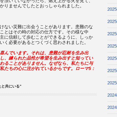
を頂いていなかったら、燃え上がる火を見て、
かりませんでしたとおっしゃられました。
202
202
けない災難に出会うことがあります。患難のな
ことはその時の対応の仕方です。その様な中
202
主に信頼して歩むことができるように、しっか
いく必要があるとつくづく思わされました。
202
喜んでいます。それは、患難が忍耐を生み出
し、練られた品性が希望を生み出すと知ってい
202
わることがありません。なぜなら、私たちに与
私たちの心に注がれているからです。ローマ5：
202
202
なたと共にいる”
202
202