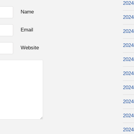
202
Name
202
Email
202
202
Website
202
202
202
202
202
202