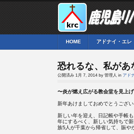
HOME
アドナイ・エレ
恐れるな、私があ
公開済み 1月 7, 2014 by 管理人 in
アド
〜炎が燃え広がる教会堂を見上げ
新年あけましておめでとうござい
新しい年を迎え、日記帳や手帳も
年にするべく、新しい気持ちで新
族5人が千葉から帰省して、賑や