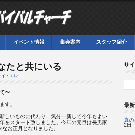
イベント情報
集会案内
スタッフ紹介
なたと共にいる
サイ
ナイ・エレ
て〜
ます。
最新
新しいものに代わり、気分一新して今年もよい
真の
年をスタート致しました。今年の元旦は長男家
2日
かなお正月となりました。