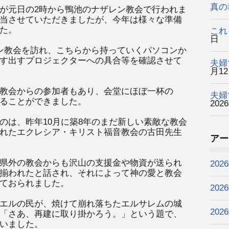
真の
が元日の2時から鴨池のナザレン教会で行われま
当させていただきましたが、今年は様々な準備
た。
これ
日
ン教会を訪れ、こちらから持っていくパソコンか
す出すプロジェクターへの具合等を確認させて
夫婦
月1
教会からの参加者もあり、会堂にほぼ一杯の
夫婦
ることができました。
202
のは、昨年10月に築8年のまだ新しい素敵な教会
れたエクレシア・キリスト福音教会の古田先生
アー
県外の教会からも沢山の支援金や物資が送られ
202
揃われたと話され、それによって神の愛と教会
ておられました。
202
エルの民が、焼けて崩れ落ちたエルサレムの城
202
「さあ、再建に取り掛かろう。」という題で、
いました。