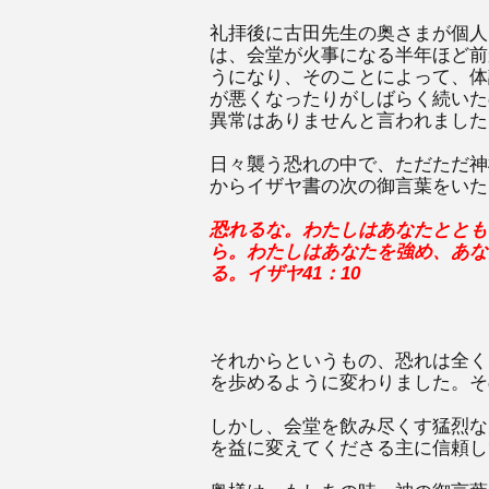
礼拝後に古田先生の奥さまが個人
は、会堂が火事になる半年ほど前
うになり、そのことによって、体
が悪くなったりがしばらく続いた
異常はありませんと言われました
日々襲う恐れの中で、ただただ神
からイザヤ書の次の御言葉をいた
恐れるな。わたしはあなたととも
ら。わたしはあなたを強め、あな
る。イザヤ
41
：
10
それからというもの、恐れは全く
を歩めるように変わりました。そ
しかし、会堂を飲み尽くす猛烈な
を益に変えてくださる主に信頼し